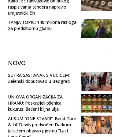
Kako je Stanivuković od pukog
raspisivanja tendera napravio
umjetnički čin
TANJA TOPIĆ: 140 miliona razloga
za predizbornu glumu
NOVO
SUTRA SASTANAK S VUČIĆEM:
Zelenski doputovao u Beograd
UN-OVA ORGANIZACIJA ZA
HRANU: Poskupjeli pšenica,
kukuruz, šećer i biljna ulja
ALBUM “ONE STVARI”: Bend Dare
& Lil’ Devils predvođen Darkom
Jelisićem objavio pjesmu “Last
Love Song”