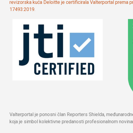
revizorska kuća Deloitte je certificirala Valterportal prema
17493:2019.
Valterportal je ponosni član Reporters Shielda, međunarod
koja je simbol kolektivne predanosti profesionalnom novinar