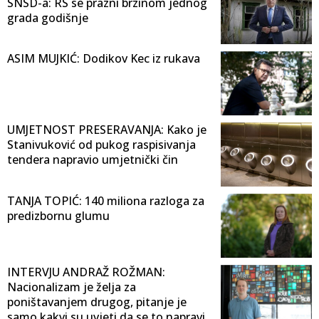
SNSD-a: RS se prazni brzinom jednog
grada godišnje
ASIM MUJKIĆ: Dodikov Kec iz rukava
UMJETNOST PRESERAVANJA: Kako je
Stanivuković od pukog raspisivanja
tendera napravio umjetnički čin
TANJA TOPIĆ: 140 miliona razloga za
predizbornu glumu
INTERVJU ANDRAŽ ROŽMAN:
Nacionalizam je želja za
poništavanjem drugog, pitanje je
samo kakvi su uvjeti da se to napravi