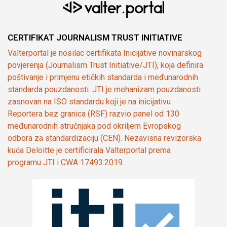
CERTIFIKAT JOURNALISM TRUST INITIATIVE
Valterportal je nosilac certifikata Inicijative novinarskog
povjerenja (Journalism Trust Initiative/JTI), koja definira
poštivanje i primjenu etičkih standarda i međunarodnih
standarda pouzdanosti. JTI je mehanizam pouzdanosti
zasnovan na ISO standardu koji je na inicijativu
Reportera bez granica (RSF) razvio panel od 130
međunarodnih stručnjaka pod okriljem Evropskog
odbora za standardizaciju (CEN). Nezavisna revizorska
kuća Deloitte je certificirala Valterportal prema
programu JTI i CWA 17493:2019.