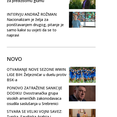
za predizbornu glumu
INTERVJU ANDRAŽ ROŽMAN:
Nacionalizam je želja za
poništavanjem drugog, pitanje je
samo kakvi su uvjeti da se to
napravi
NOVO
OTVARANJE NOVE SEZONE WWIN
LIGE BIH: Željezničar u duelu protiv
BSK-a
PONOVO ZATRAŽENE SANKCIJE
DODIKU: Dvostranačka grupa
visokih američkih zakonodavaca
osudila saslušanja u Srebrenici
STVARA SE VELIKI VOJNI SAVEZ:
Turska, Saudijska Arabija i