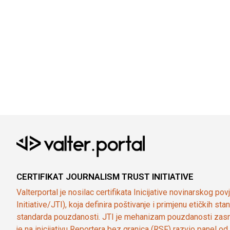
CERTIFIKAT JOURNALISM TRUST INITIATIVE
Valterportal je nosilac certifikata Inicijative novinarskog po
Initiative/JTI), koja definira poštivanje i primjenu etičkih s
standarda pouzdanosti. JTI je mehanizam pouzdanosti zasn
je na inicijativu Reportera bez granica (RSF) razvio panel 