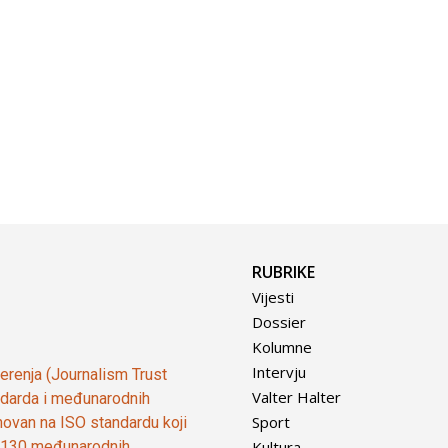
RUBRIKE
Vijesti
Dossier
Kolumne
Intervju
vjerenja (Journalism Trust
Valter Halter
tandarda i međunarodnih
Sport
ovan na ISO standardu koji
Kultura
od 130 međunarodnih