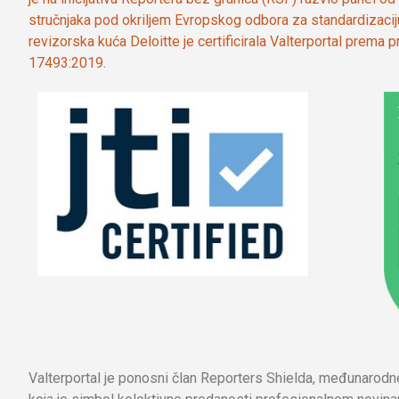
stručnjaka pod okriljem Evropskog odbora za standardizaci
revizorska kuća Deloitte je certificirala Valterportal prema
17493:2019.
Valterportal je ponosni član Reporters Shielda, međunarod