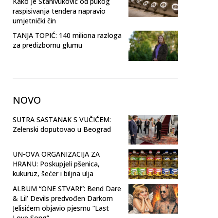
Kako je Stanivuković od pukog
raspisivanja tendera napravio
umjetnički čin
TANJA TOPIĆ: 140 miliona razloga
za predizbornu glumu
NOVO
SUTRA SASTANAK S VUČIĆEM:
Zelenski doputovao u Beograd
UN-OVA ORGANIZACIJA ZA
HRANU: Poskupjeli pšenica,
kukuruz, šećer i biljna ulja
ALBUM “ONE STVARI”: Bend Dare
& Lil’ Devils predvođen Darkom
Jelisićem objavio pjesmu “Last
Love Song”