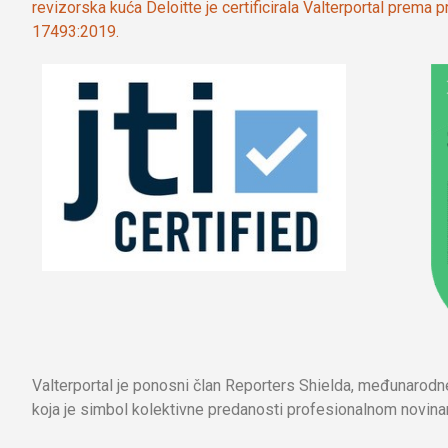
revizorska kuća Deloitte je certificirala Valterportal prema
17493:2019.
Valterportal je ponosni član Reporters Shielda, međunarod
koja je simbol kolektivne predanosti profesionalnom novinar