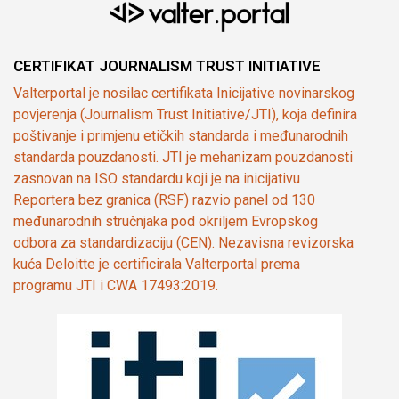
CERTIFIKAT JOURNALISM TRUST INITIATIVE
Valterportal je nosilac certifikata Inicijative novinarskog
povjerenja (Journalism Trust Initiative/JTI), koja definira
poštivanje i primjenu etičkih standarda i međunarodnih
standarda pouzdanosti. JTI je mehanizam pouzdanosti
zasnovan na ISO standardu koji je na inicijativu
Reportera bez granica (RSF) razvio panel od 130
međunarodnih stručnjaka pod okriljem Evropskog
odbora za standardizaciju (CEN). Nezavisna revizorska
kuća Deloitte je certificirala Valterportal prema
programu JTI i CWA 17493:2019.