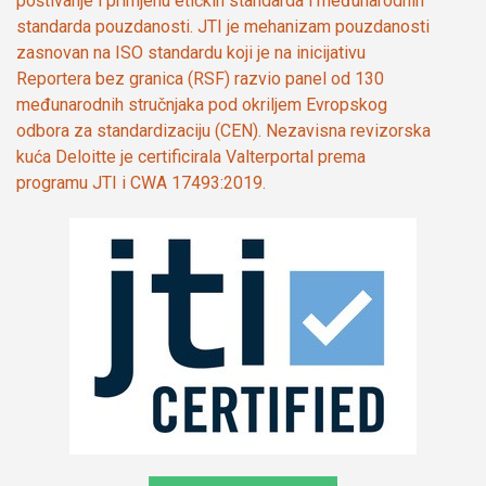
poštivanje i primjenu etičkih standarda i međunarodnih
standarda pouzdanosti. JTI je mehanizam pouzdanosti
zasnovan na ISO standardu koji je na inicijativu
Reportera bez granica (RSF) razvio panel od 130
međunarodnih stručnjaka pod okriljem Evropskog
odbora za standardizaciju (CEN). Nezavisna revizorska
kuća Deloitte je certificirala Valterportal prema
programu JTI i CWA 17493:2019.