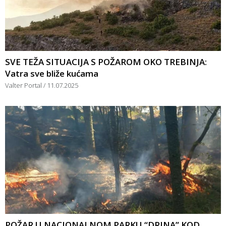
SVE TEŽA SITUACIJA S POŽAROM OKO TREBINJA:
Vatra sve bliže kućama
Valter Portal
11.07.2025
POŽAR U NACIONALNOM PARKU “DRINA” KOD