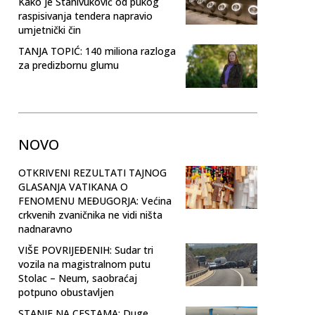
Kako je Stanivuković od pukog
raspisivanja tendera napravio
umjetnički čin
TANJA TOPIĆ: 140 miliona razloga
za predizbornu glumu
NOVO
OTKRIVENI REZULTATI TAJNOG
GLASANJA VATIKANA O
FENOMENU MEĐUGORJA: Većina
crkvenih zvaničnika ne vidi ništa
nadnaravno
VIŠE POVRIJEĐENIH: Sudar tri
vozila na magistralnom putu
Stolac – Neum, saobraćaj
potpuno obustavljen
STANJE NA CESTAMA: Duge