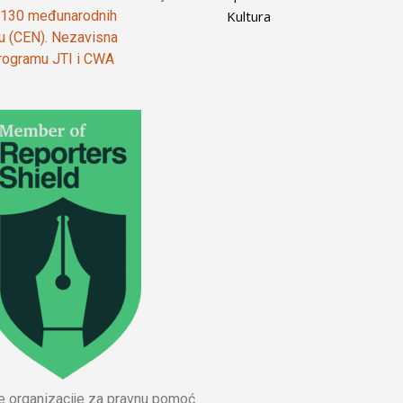
Kultura
od 130 međunarodnih
ju (CEN). Nezavisna
 programu JTI i CWA
ne organizacije za pravnu pomoć