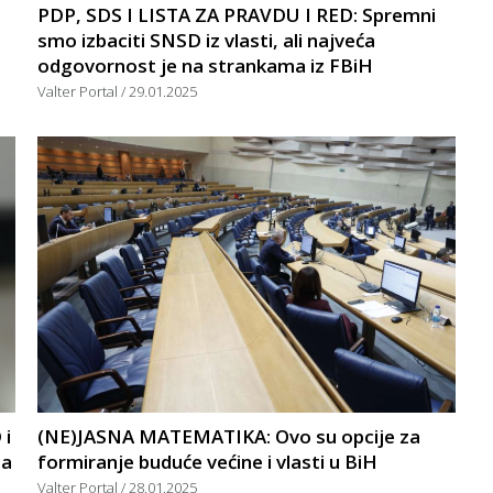
PDP, SDS I LISTA ZA PRAVDU I RED: Spremni
smo izbaciti SNSD iz vlasti, ali najveća
odgovornost je na strankama iz FBiH
Valter Portal
29.01.2025
 i
(NE)JASNA MATEMATIKA: Ovo su opcije za
za
formiranje buduće većine i vlasti u BiH
Valter Portal
28.01.2025