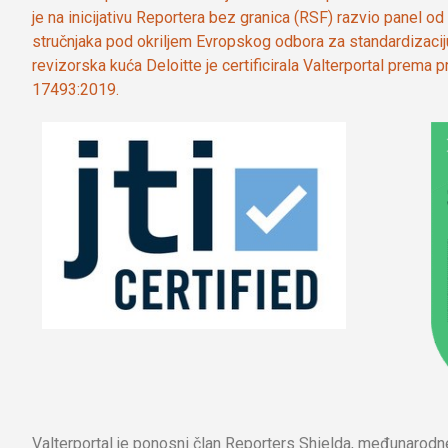
je na inicijativu Reportera bez granica (RSF) razvio panel 
stručnjaka pod okriljem Evropskog odbora za standardizaci
revizorska kuća Deloitte je certificirala Valterportal prema
17493:2019.
Valterportal je ponosni član Reporters Shielda, međunarod