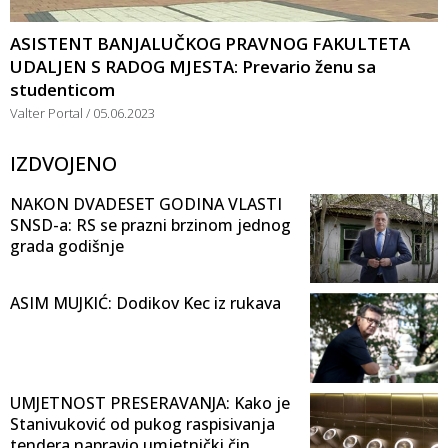
ASISTENT BANJALUČKOG PRAVNOG FAKULTETA
UDALJEN S RADOG MJESTA: Prevario ženu sa
studenticom
Valter Portal
05.06.2023
IZDVOJENO
NAKON DVADESET GODINA VLASTI
SNSD-a: RS se prazni brzinom jednog
grada godišnje
ASIM MUJKIĆ: Dodikov Kec iz rukava
UMJETNOST PRESERAVANJA: Kako je
Stanivuković od pukog raspisivanja
tendera napravio umjetnički čin