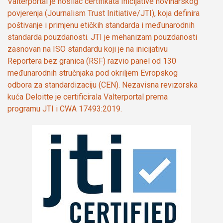
Valterportal je nosilac certifikata Inicijative novinarskog
povjerenja (Journalism Trust Initiative/JTI), koja definira
poštivanje i primjenu etičkih standarda i međunarodnih
standarda pouzdanosti. JTI je mehanizam pouzdanosti
zasnovan na ISO standardu koji je na inicijativu
Reportera bez granica (RSF) razvio panel od 130
međunarodnih stručnjaka pod okriljem Evropskog
odbora za standardizaciju (CEN). Nezavisna revizorska
kuća Deloitte je certificirala Valterportal prema
programu JTI i CWA 17493:2019.