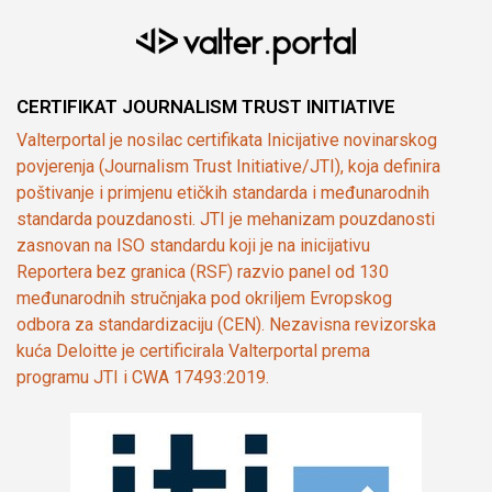
CERTIFIKAT JOURNALISM TRUST INITIATIVE
Valterportal je nosilac certifikata Inicijative novinarskog
povjerenja (Journalism Trust Initiative/JTI), koja definira
poštivanje i primjenu etičkih standarda i međunarodnih
standarda pouzdanosti. JTI je mehanizam pouzdanosti
zasnovan na ISO standardu koji je na inicijativu
Reportera bez granica (RSF) razvio panel od 130
međunarodnih stručnjaka pod okriljem Evropskog
odbora za standardizaciju (CEN). Nezavisna revizorska
kuća Deloitte je certificirala Valterportal prema
programu JTI i CWA 17493:2019.