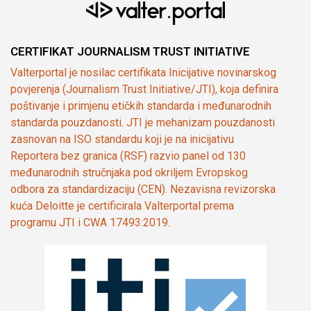
CERTIFIKAT JOURNALISM TRUST INITIATIVE
Valterportal je nosilac certifikata Inicijative novinarskog
povjerenja (Journalism Trust Initiative/JTI), koja definira
poštivanje i primjenu etičkih standarda i međunarodnih
standarda pouzdanosti. JTI je mehanizam pouzdanosti
zasnovan na ISO standardu koji je na inicijativu
Reportera bez granica (RSF) razvio panel od 130
međunarodnih stručnjaka pod okriljem Evropskog
odbora za standardizaciju (CEN). Nezavisna revizorska
kuća Deloitte je certificirala Valterportal prema
programu JTI i CWA 17493:2019.