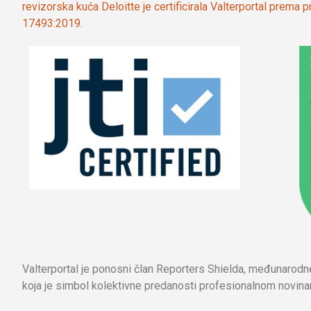
revizorska kuća Deloitte je certificirala Valterportal prema
17493:2019.
Valterportal je ponosni član Reporters Shielda, međunarod
koja je simbol kolektivne predanosti profesionalnom novinar