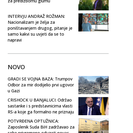
za predizbornu glumu
INTERVJU ANDRAŽ ROŽMAN:
Nacionalizam je želja za
poništavanjem drugog, pitanje je
samo kakvi su uvjeti da se to
napravi
NOVO
GRADI SE VOJNA BAZA: Trumpov
Odbor za mir dodijelio prvi ugovor
u Gazi
CRISHOCK U BANJALUCI: Održao
sastanke i s predstavnicima vlasti
RS-a koje ga formalno ne priznaju
POTVRĐENA OPTUŽNICA:
Zaposlenik Suda BiH zadržavao za
sebe privremeno oduzeti novac