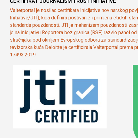
CERTIFIKAT JOURNALISM TRUST INITIATIVE
Valterportal je nosilac certifikata Inicijative novinarskog po
Initiative/JTI), koja definira poštivanje i primjenu etičkih s
standarda pouzdanosti. JTI je mehanizam pouzdanosti zasn
je na inicijativu Reportera bez granica (RSF) razvio panel 
stručnjaka pod okriljem Evropskog odbora za standardizaci
revizorska kuća Deloitte je certificirala Valterportal prema
17493:2019.