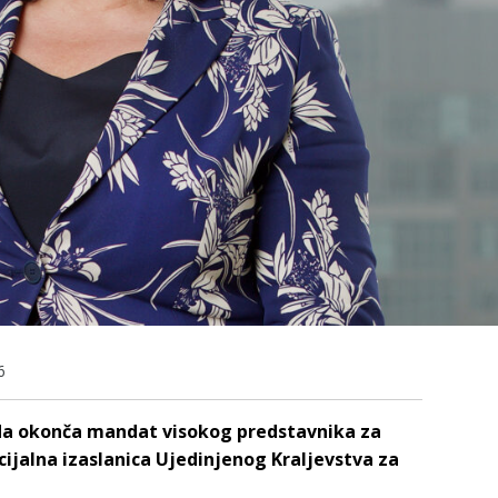
6
da okonča mandat visokog predstavnika za
cijalna izaslanica Ujedinjenog Kraljevstva za