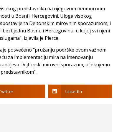
u visokog predstavnika na njegovom neumornom
nosti u Bosni i Hercegovini. Uloga visokog
 uspostavljena Dejtonskim mirovnim sporazumom, i
 i bezbjednu Bosnu i Hercegovinu, u kojoj svi njeni
lugama”, izjavila je Pierce,
ostaje posvećeno “pružanju podrške ovom važnom
jeću za implementaciju mira na imenovanju
 zahtijeva Dejtonski mirovni sporazum, očekujemo
im predstavnikom”.
Twitter
LinkedIn