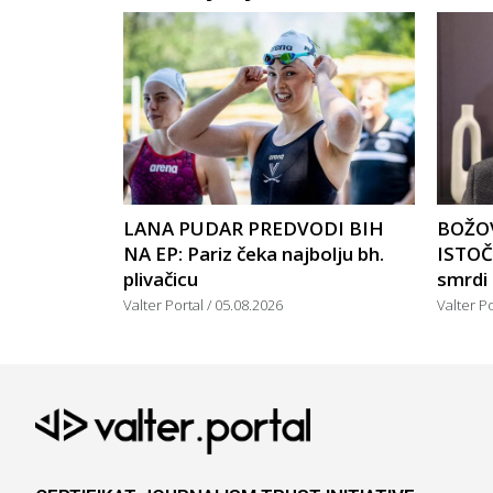
LANA PUDAR PREDVODI BIH
BOŽOV
NA EP: Pariz čeka najbolju bh.
ISTOČ
plivačicu
smrdi
Valter Portal
05.08.2026
Valter P