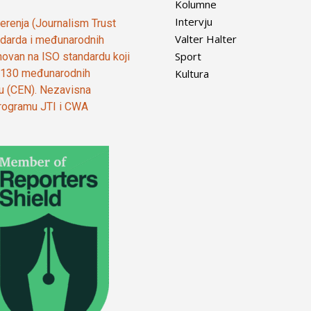
Kolumne
Intervju
vjerenja (Journalism Trust
Valter Halter
tandarda i međunarodnih
Sport
ovan na ISO standardu koji
Kultura
od 130 međunarodnih
ju (CEN). Nezavisna
 programu JTI i CWA