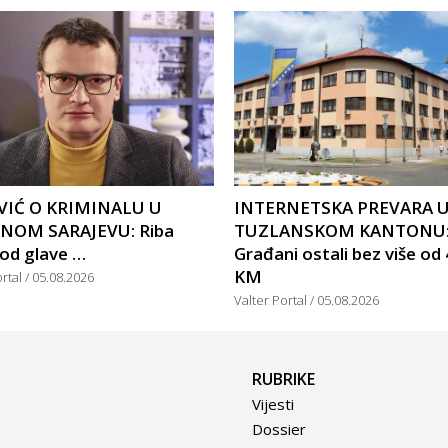
IĆ O KRIMINALU U
INTERNETSKA PREVARA 
NOM SARAJEVU: Riba
TUZLANSKOM KANTONU
 od glave …
Građani ostali bez više od
KM
ortal
05.08.2026
Valter Portal
05.08.2026
RUBRIKE
Vijesti
Dossier