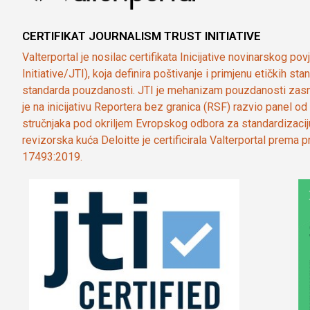
CERTIFIKAT JOURNALISM TRUST INITIATIVE
Valterportal je nosilac certifikata Inicijative novinarskog po
Initiative/JTI), koja definira poštivanje i primjenu etičkih s
standarda pouzdanosti. JTI je mehanizam pouzdanosti zasn
je na inicijativu Reportera bez granica (RSF) razvio panel 
stručnjaka pod okriljem Evropskog odbora za standardizaci
revizorska kuća Deloitte je certificirala Valterportal prema
17493:2019.