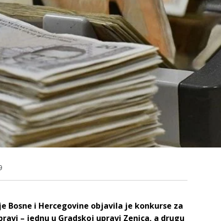
9
je Bosne i Hercegovine objavila je konkurse za
pravi – jednu u Gradskoj upravi Zenica, a drugu