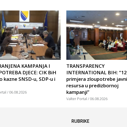
RANJENA KAMPANJA I
TRANSPARENCY
OTREBA DJECE: CIK BiH
INTERNATIONAL BIH: “12
o kazne SNSD-u, SDP-u i
primjera zloupotrebe javn
resursa u predizbornoj
kampanji”
ortal
06.08.2026
Valter Portal
06.08.2026
RUBRIKE