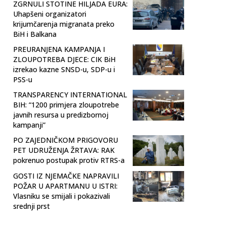
ZGRNULI STOTINE HILJADA EURA:
Uhapšeni organizatori
krijumčarenja migranata preko
BiH i Balkana
PREURANJENA KAMPANJA I
ZLOUPOTREBA DJECE: CIK BiH
izrekao kazne SNSD-u, SDP-u i
PSS-u
TRANSPARENCY INTERNATIONAL
BIH: “1200 primjera zloupotrebe
javnih resursa u predizbornoj
kampanji”
PO ZAJEDNIČKOM PRIGOVORU
PET UDRUŽENJA ŽRTAVA: RAK
pokrenuo postupak protiv RTRS-a
GOSTI IZ NJEMAČKE NAPRAVILI
POŽAR U APARTMANU U ISTRI:
Vlasniku se smijali i pokazivali
srednji prst