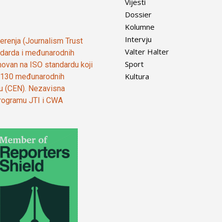
Vijesti
Dossier
Kolumne
Intervju
vjerenja (Journalism Trust
Valter Halter
tandarda i međunarodnih
Sport
ovan na ISO standardu koji
Kultura
od 130 međunarodnih
ju (CEN). Nezavisna
 programu JTI i CWA