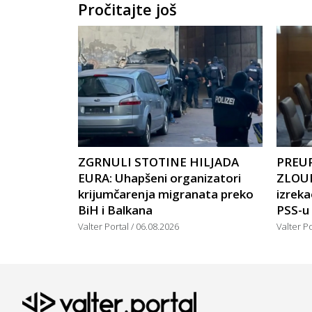
Pročitajte još
ZGRNULI STOTINE HILJADA
PREU
EURA: Uhapšeni organizatori
ZLOUP
krijumčarenja migranata preko
izreka
BiH i Balkana
PSS-u
Valter Portal
06.08.2026
Valter P