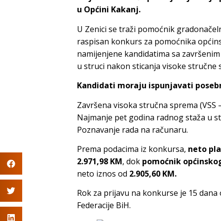
u Općini Kakanj.
U Zenici se traži pomoćnik gradonačeln
raspisan konkurs za pomoćnika općinsko
namijenjene kandidatima sa završenim 
u struci nakon sticanja visoke stručne
Kandidati moraju ispunjavati poseb
Završena visoka stručna sprema (VSS – 
Najmanje pet godina radnog staža u st
Poznavanje rada na računaru.
Prema podacima iz konkursa,
neto pla
2.971,98 KM
, dok
pomoćnik općinskog
neto iznos od
2.905,60 KM.
Rok za prijavu na konkurse je 15 dana
Federacije BiH.