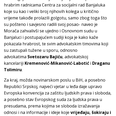
hrabrim radnicama Centra za socijalni rad Banjaluka
koje su kao i veliki broj njihovih kolega u kritično
vrijeme takođe prolazili golgotu, samo zbog toga što
su pošteno i savjesno radili svoj posao- naveo je
Morača zahvalivši se ujedno i Osnovnom sudu u
Banjaluci i postupajućem sudiji koja je kako kaže
pokazala hrabrost, te svim advokatskim timovima koji
su zastupali tužene u sporu, odnosno
advokatima
Svetozaru Bajiću
, advokatskoj
kancelariji
Kremenović-Mikanović-Labotić
i
Draganu
Tolimiru
.
Za kraj, možda novinarskom poslu u BiH, a posebno
Republici Srpskoj, najveći vjetar u leđa daje upravo
Evropska konvencija za zaštitu ljudskih prava i sloboda,
a posebno stav Evropskog suda za ljudska prava u
presudama, prema kojima se sloboda izražavanja
odnosi i na informacije i ideje koje
vrijeđaju, šokiraju i