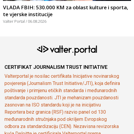
VLADA FBIH: 530.000 KM za oblast kulture i sporta,
te vjerske institucije
Valter Portal
06.08.2026
CERTIFIKAT JOURNALISM TRUST INITIATIVE
Valterportal je nosilac certifikata Inicijative novinarskog
povjerenja (Journalism Trust Initiative/JTI), koja definira
poštivanje i primjenu etičkih standarda i međunarodnih
standarda pouzdanosti. JTI je mehanizam pouzdanosti
zasnovan na ISO standardu koji je na inicijativu
Reportera bez granica (RSF) razvio panel od 130
međunarodnih stručnjaka pod okriljem Evropskog
odbora za standardizaciju (CEN). Nezavisna revizorska
kuća Deloitte je certificirala Valterportal prema