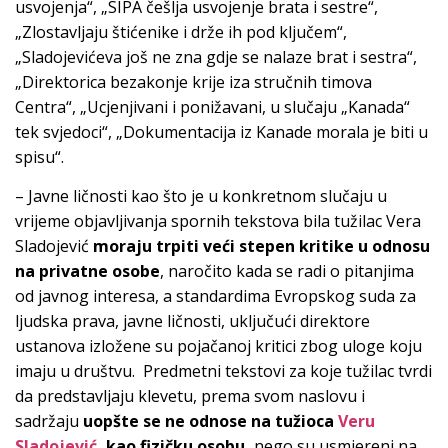
usvojenja“, „SIPA češlja usvojenje brata i sestre“,
„Zlostavljaju štićenike i drže ih pod ključem“,
„Sladojevićeva još ne zna gdje se nalaze brat i sestra“,
„Direktorica bezakonje krije iza stručnih timova
Centra“, „Ucjenjivani i ponižavani, u slučaju „Kanada“
tek svjedoci“, „Dokumentacija iz Kanade morala je biti u
spisu“.
– Javne ličnosti kao što je u konkretnom slučaju u
vrijeme objavljivanja spornih tekstova bila tužilac Vera
Sladojević
moraju trpiti veći stepen kritike u odnosu
na privatne osobe
, naročito kada se radi o pitanjima
od javnog interesa, a standardima Evropskog suda za
ljudska prava, javne ličnosti, uključući direktore
ustanova izložene su pojačanoj kritici zbog uloge koju
imaju u društvu. Predmetni tekstovi za koje tužilac tvrdi
da predstavljaju klevetu, prema svom naslovu i
sadržaju
uopšte se ne odnose na tužioca
Veru
Sladojević
, kao fizičku osobu,
nego su usmjereni na