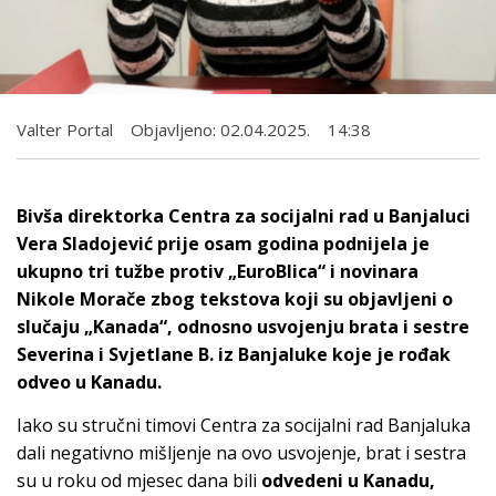
Valter Portal
Objavljeno:
02.04.2025.
14:38
Bivša direktorka Centra za socijalni rad u Banjaluci
Vera Sladojević prije osam godina podnijela je
ukupno tri tužbe protiv „EuroBlica“ i novinara
Nikole Morače zbog tekstova koji su objavljeni o
slučaju „Kanada“, odnosno usvojenju brata i sestre
Severina i Svjetlane B. iz Banjaluke koje je rođak
odveo u Kanadu.
Iako su stručni timovi Centra za socijalni rad Banjaluka
dali negativno mišljenje na ovo usvojenje, brat i sestra
su u roku od mjesec dana bili
odvedeni u Kanadu,