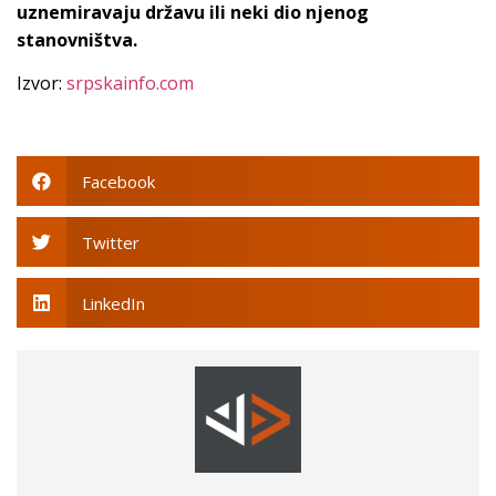
uznemiravaju državu ili neki dio njenog
stanovništva.
Izvor:
srpskainfo.com
Facebook
Twitter
LinkedIn