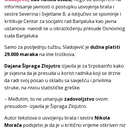
informisanje javnosti o postupku usvojenja brata i
sestre Severina i Svjetlane B. a isključivo se spominje i
kritikuje Centar za socijalni rad Banjaluka kao javna
ustanova- navodi se u obrazloženju presude Osnovnog
suda Banjaluka.
Samo za posljednju tužbu, Sladojević je
dužna platiti
29.000 maraka
na ime troškova.
Dajana Šipraga Zlojutro
izjavila je za Srpskainfo kako
je svjesna da je presuda u korist radnika koji se drzne
da radi svoj posao u skladu sa savješću i privilima
struke, na nivou statističke greške.
– Međutim, to ne umanjuje
zadovoljstvo
ovom
presudom- izjavila je Šipraga Zlojutro.
Autor tekstova o usvojenju brata i sestre
Nikola
Morača
podsjetio je da je u kritično vrijeme otkriven niz