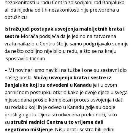
nezakonitosti u radu Centra za socijalni rad Banjaluka,
ali da nijedna od tih nezakonitosti nije pretvorena u
optužnicu.
Istražujući postupak usvojenja maloljetnih brata i
sestre
Morača podsjeća da je jedino na zatvorena
vrata nailazio u Centru što je samo podgrijavalo sumnje
da nešto ozbiljno nije bilo u redu, a što se na kraju
ispostavilo tačnim.
– Mi novinari smo navikli na tužbe i one su sastavni dio
našeg posla.
Slučaj usvojenja brata i sestre iz
Banjaluke koji su odvedeni u Kanadu
je i u ovom
parničnom postupku otkrio kako je dvoje djece u svega
mjesec dana prošlo kompletan proces usvojenja i dati
su rođaku koji ih je odveo u Kanadu gdje su oboje
prošli golgotu. Djeca su odvedena preko noći, iako
su
stručni radnici Centra u to vrijeme dali
negativno mišljenje
. Nisu brat i sestra bili jedini