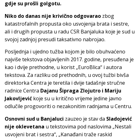
gdje su prošli golgotu.
Niko do danas nije krivično odgovarao
zbog
katastrofalnih propusta oko usvojenja brata i sestre,
ali i drugih propusta u radu CSR Banjaluka koje je sud u
svojoj zadnjoj presudi taksativno nabrojao.
Posljednja i ujedno tužba kojom je bilo obuhvaćeno
najviše tekstova objavljenih 2017. godine, presuđena je
kao i dvije prethodne, u korist „EuroBlica“ i autora
tekstova. Za razliku od prethodnih, u ovoj tužbi bivša
direktorka Centra je teretila i dvije tadašnje stručne
radnice Centra
Dajanu Šipraga Zlojutro i Mariju
Jakovljević
koje su u kritično vrijeme jedine javno
odlučile progovoriti o nezakonitim radnjama u Centru.
Osnovni sud u Banjaluci
zauzeo je stav da
Sladojević
nije oklevetana
u tekstovima pod naslovima „Nestali
usvojeni brat i sestra“, „Kanađani traže raskid