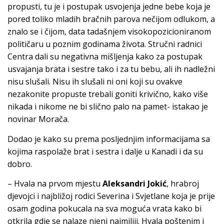
propusti, tu je i postupak usvojenja jedne bebe koja je
pored toliko mladih bračnih parova nečijom odlukom, a
znalo se i čijom, data tadašnjem visokopozicioniranom
političaru u poznim godinama života. Stručni radnici
Centra dali su negativna mišljenja kako za postupak
usvajanja brata i sestre tako i za tu bebu, ali ih nadležni
nisu slušali. Nisu ih slušali ni oni koji su ovakve
nezakonite propuste trebali goniti krivično, kako više
nikada i nikome ne bi slično palo na pamet- istakao je
novinar Morača.
Dodao je kako su prema posljednjim informacijama sa
kojima raspolaže brat i sestra i dalje u Kanadi i da su
dobro.
– Hvala na prvom mjestu
Aleksandri Jokić
, hrabroj
djevojci i najbližoj rodici Severina i Svjetlane koja je prije
osam godina pokucala na sva moguća vrata kako bi
otkrila gdje se nalaze njeni najmiliji. Hvala poštenim i