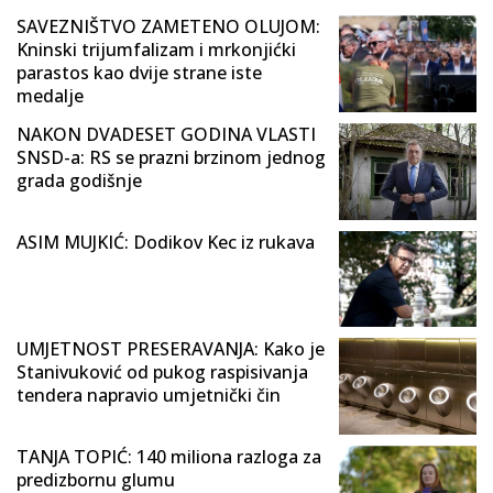
SAVEZNIŠTVO ZAMETENO OLUJOM:
Kninski trijumfalizam i mrkonjićki
parastos kao dvije strane iste
medalje
NAKON DVADESET GODINA VLASTI
SNSD-a: RS se prazni brzinom jednog
grada godišnje
ASIM MUJKIĆ: Dodikov Kec iz rukava
UMJETNOST PRESERAVANJA: Kako je
Stanivuković od pukog raspisivanja
tendera napravio umjetnički čin
TANJA TOPIĆ: 140 miliona razloga za
predizbornu glumu