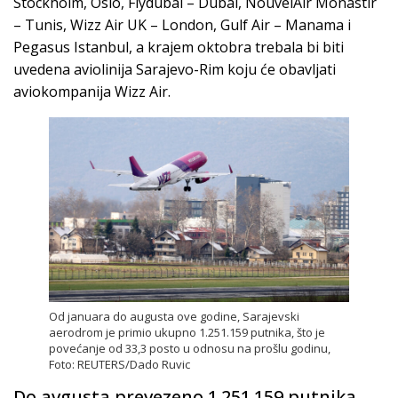
Stockholm, Oslo, Flydubai – Dubai, NouvelAir Monastir
– Tunis, Wizz Air UK – London, Gulf Air – Manama i
Pegasus Istanbul, a krajem oktobra trebala bi biti
uvedena aviolinija Sarajevo-Rim koju će obavljati
aviokompanija Wizz Air.
Od januara do augusta ove godine, Sarajevski
aerodrom je primio ukupno 1.251.159 putnika, što je
povećanje od 33,3 posto u odnosu na prošlu godinu,
Foto: REUTERS/Dado Ruvic
Do avgusta prevezeno 1.251.159 putnika