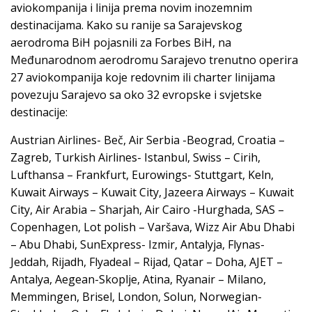
aviokompanija i linija prema novim inozemnim
destinacijama. Kako su ranije sa Sarajevskog
aerodroma BiH pojasnili za Forbes BiH, na
Međunarodnom aerodromu Sarajevo trenutno operira
27 aviokompanija koje redovnim ili charter linijama
povezuju Sarajevo sa oko 32 evropske i svjetske
destinacije:
Austrian Airlines- Beč, Air Serbia -Beograd, Croatia –
Zagreb, Turkish Airlines- Istanbul, Swiss – Cirih,
Lufthansa – Frankfurt, Eurowings- Stuttgart, Keln,
Kuwait Airways – Kuwait City, Jazeera Airways – Kuwait
City, Air Arabia – Sharjah, Air Cairo -Hurghada, SAS –
Copenhagen, Lot polish – Varšava, Wizz Air Abu Dhabi
– Abu Dhabi, SunExpress- Izmir, Antalyja, Flynas-
Jeddah, Rijadh, Flyadeal – Rijad, Qatar – Doha, AJET –
Antalya, Aegean-Skoplje, Atina, Ryanair – Milano,
Memmingen, Brisel, London, Solun, Norwegian-