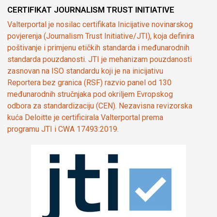
CERTIFIKAT JOURNALISM TRUST INITIATIVE
Valterportal je nosilac certifikata Inicijative novinarskog
povjerenja (Journalism Trust Initiative/JTI), koja definira
poštivanje i primjenu etičkih standarda i međunarodnih
standarda pouzdanosti. JTI je mehanizam pouzdanosti
zasnovan na ISO standardu koji je na inicijativu
Reportera bez granica (RSF) razvio panel od 130
međunarodnih stručnjaka pod okriljem Evropskog
odbora za standardizaciju (CEN). Nezavisna revizorska
kuća Deloitte je certificirala Valterportal prema
programu JTI i CWA 17493:2019.