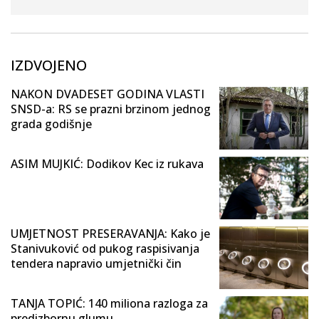
IZDVOJENO
NAKON DVADESET GODINA VLASTI
SNSD-a: RS se prazni brzinom jednog
grada godišnje
ASIM MUJKIĆ: Dodikov Kec iz rukava
UMJETNOST PRESERAVANJA: Kako je
Stanivuković od pukog raspisivanja
tendera napravio umjetnički čin
TANJA TOPIĆ: 140 miliona razloga za
predizbornu glumu