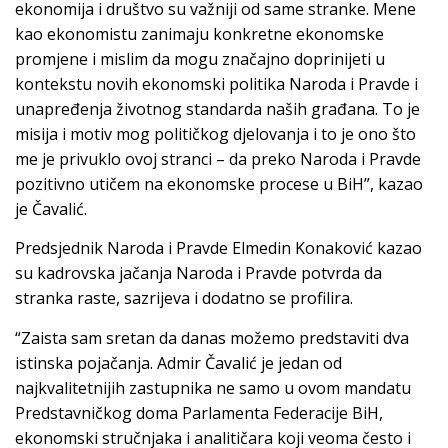
ekonomija i društvo su važniji od same stranke. Mene
kao ekonomistu zanimaju konkretne ekonomske
promjene i mislim da mogu značajno doprinijeti u
kontekstu novih ekonomski politika Naroda i Pravde i
unapređenja životnog standarda naših građana. To je
misija i motiv mog političkog djelovanja i to je ono što
me je privuklo ovoj stranci – da preko Naroda i Pravde
pozitivno utičem na ekonomske procese u BiH”, kazao
je Čavalić.
Predsjednik Naroda i Pravde Elmedin Konaković kazao
su kadrovska jačanja Naroda i Pravde potvrda da
stranka raste, sazrijeva i dodatno se profilira.
“Zaista sam sretan da danas možemo predstaviti dva
istinska pojačanja. Admir Čavalić je jedan od
najkvalitetnijih zastupnika ne samo u ovom mandatu
Predstavničkog doma Parlamenta Federacije BiH,
ekonomski stručnjaka i analitičara koji veoma često i