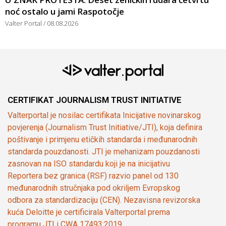
noć ostalo u jami Raspotočje
Valter Portal
08.08.2026
CERTIFIKAT JOURNALISM TRUST INITIATIVE
Valterportal je nosilac certifikata Inicijative novinarskog
povjerenja (Journalism Trust Initiative/JTI), koja definira
poštivanje i primjenu etičkih standarda i međunarodnih
standarda pouzdanosti. JTI je mehanizam pouzdanosti
zasnovan na ISO standardu koji je na inicijativu
Reportera bez granica (RSF) razvio panel od 130
međunarodnih stručnjaka pod okriljem Evropskog
odbora za standardizaciju (CEN). Nezavisna revizorska
kuća Deloitte je certificirala Valterportal prema
programu JTI i CWA 17493:2019.