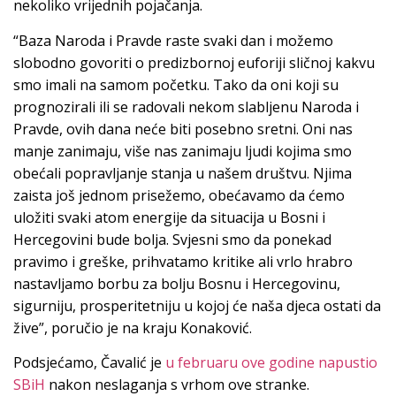
nekoliko vrijednih pojačanja.
“Baza Naroda i Pravde raste svaki dan i možemo
slobodno govoriti o predizbornoj euforiji sličnoj kakvu
smo imali na samom početku. Tako da oni koji su
prognozirali ili se radovali nekom slabljenu Naroda i
Pravde, ovih dana neće biti posebno sretni. Oni nas
manje zanimaju, više nas zanimaju ljudi kojima smo
obećali popravljanje stanja u našem društvu. Njima
zaista još jednom prisežemo, obećavamo da ćemo
uložiti svaki atom energije da situacija u Bosni i
Hercegovini bude bolja. Svjesni smo da ponekad
pravimo i greške, prihvatamo kritike ali vrlo hrabro
nastavljamo borbu za bolju Bosnu i Hercegovinu,
sigurniju, prosperitetniju u kojoj će naša djeca ostati da
žive”, poručio je na kraju Konaković.
Podsjećamo, Čavalić je
u februaru ove godine napustio
SBiH
nakon neslaganja s vrhom ove stranke.