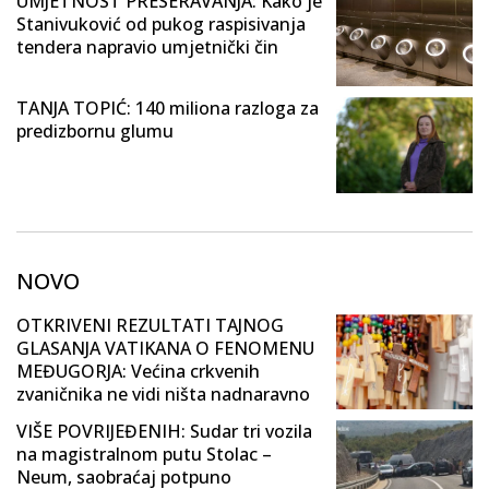
UMJETNOST PRESERAVANJA: Kako je
Stanivuković od pukog raspisivanja
tendera napravio umjetnički čin
TANJA TOPIĆ: 140 miliona razloga za
predizbornu glumu
NOVO
OTKRIVENI REZULTATI TAJNOG
GLASANJA VATIKANA O FENOMENU
MEĐUGORJA: Većina crkvenih
zvaničnika ne vidi ništa nadnaravno
VIŠE POVRIJEĐENIH: Sudar tri vozila
na magistralnom putu Stolac –
Neum, saobraćaj potpuno