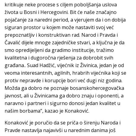
kritikuje neke procese s ciljem poboljšanja uslova
života u Bosni i Hercegovini. Bit će naše značajno
pojačanje za naredni period, a vjerujem da i on dobija
siguran prostor u kojem može nastaviti svoj već
prepoznatljiv i konstruktivan rad. Narod i Pravda i
Čavalić dijele mnoge zajedničke stvari, a ključna je da
smo opredijeljeni da gradimo institucije, tražimo
kvalitetna i dugoročna rješenja za dobrobit svih
građana.. Suad Hadžić, vijećnik iz Živinica, jedan je od
veoma interesantnih, agilnih, hrabrih vijećnika koji se
protiv nepravde i korupcije bori već dugi niz godina.
Možda ga dobro ne poznaje bosanskohercegovačka
javnost, ali u Živinicama ga dobro znaju i oponenti, a
naravno i partneri i sigurno donosi jedan kvalitet u
našim borbama”, kazao je Konaković.
Konaković je poručio da se priča o širenju Naroda i
Pravde nastavlja najavivši u narednim danima još