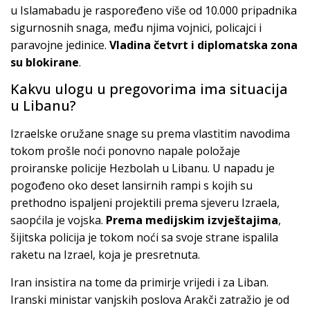
u Islamabadu je raspoređeno više od 10.000 pripadnika
sigurnosnih snaga, među njima vojnici, policajci i
paravojne jedinice.
Vladina četvrt i diplomatska zona
su blokirane
.
Kakvu ulogu u pregovorima ima situacija
u Libanu?
Izraelske oružane snage su prema vlastitim navodima
tokom prošle noći ponovno napale položaje
proiranske policije Hezbolah u Libanu. U napadu je
pogođeno oko deset lansirnih rampi s kojih su
prethodno ispaljeni projektili prema sjeveru Izraela,
saopćila je vojska.
Prema medijskim izvještajima
,
šijitska policija je tokom noći sa svoje strane ispalila
raketu na Izrael, koja je presretnuta.
Iran insistira na tome da primirje vrijedi i za Liban.
Iranski ministar vanjskih poslova Arakči zatražio je od