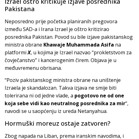
Izrael oštro kritikuje izjave posrednika
Pakistana
Neposredno prije početka planiranih pregovora
između SAD-a i Irana Izrael je oštro kritizirao
posrednika Pakistan. Povod su bile izjave pakistanskog
ministra obrane
Khawaje Muhammada Asifa
na
platformi
X
, u kojima je Izrael nazvao “prokletstvom za
čovječanstvo” i kancerogenim čirem. Objava je u
međuvremenu obrisana.
“Poziv pakistanskog ministra obrane na uništenje
Izraela je skandalozan. Takva izjava ne smije biti
tolerirana ni od jedne vlade, a
pogotovo ne od one
koja sebe vidi kao neutralnog posrednika za mir
“,
navodi se u saopćenju iz ureda Netanyahua.
Hormuški moreuz ostaje zatvoren?
Zbog napada na Liban, prema iranskim navodima, i