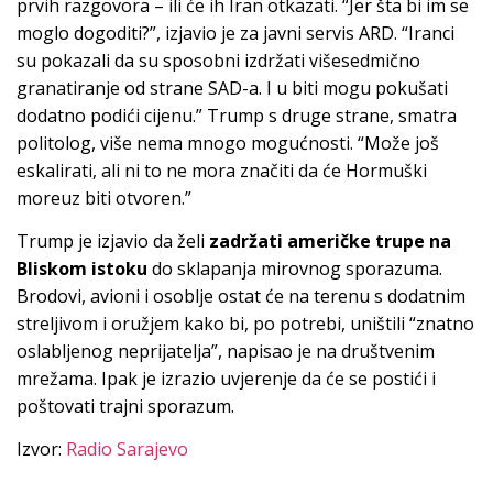
prvih razgovora – ili će ih Iran otkazati. “Jer šta bi im se
moglo dogoditi?”, izjavio je za javni servis ARD. “Iranci
su pokazali da su sposobni izdržati višesedmično
granatiranje od strane SAD-a. I u biti mogu pokušati
dodatno podići cijenu.” Trump s druge strane, smatra
politolog, više nema mnogo mogućnosti. “Može još
eskalirati, ali ni to ne mora značiti da će Hormuški
moreuz biti otvoren.”
Trump je izjavio da želi
zadržati američke trupe na
Bliskom istoku
do sklapanja mirovnog sporazuma.
Brodovi, avioni i osoblje ostat će na terenu s dodatnim
streljivom i oružjem kako bi, po potrebi, uništili “znatno
oslabljenog neprijatelja”, napisao je na društvenim
mrežama. Ipak je izrazio uvjerenje da će se postići i
poštovati trajni sporazum.
Izvor:
Radio Sarajevo