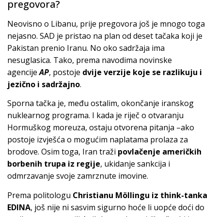
pregovora?
Neovisno o Libanu, prije pregovora još je mnogo toga
nejasno. SAD je pristao na plan od deset tačaka koji je
Pakistan prenio Iranu. No oko sadržaja ima
nesuglasica. Tako, prema navodima novinske
agencije
AP
, postoje
dvije verzije koje se razlikuju i
jezično i sadržajno
.
Sporna tačka je, među ostalim, okončanje iranskog
nuklearnog programa. I kada je riječ o otvaranju
Hormuškog moreuza, ostaju otvorena pitanja –ako
postoje izvješća o mogućim naplatama prolaza za
brodove. Osim toga, Iran traži
povlačenje američkih
borbenih trupa iz regije
, ukidanje sankcija i
odmrzavanje svoje zamrznute imovine.
Prema politologu
Christianu Möllingu iz think-tanka
EDINA
, još nije ni sasvim sigurno hoće li uopće doći do