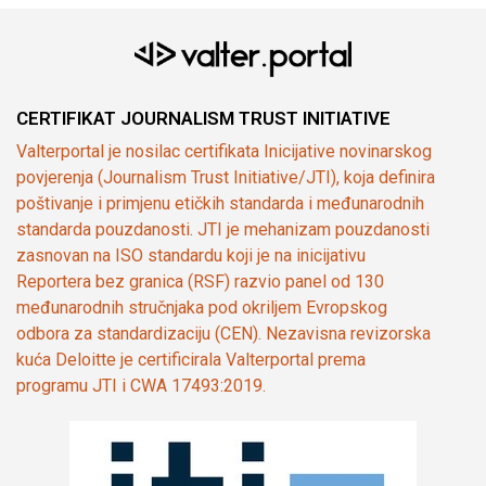
CERTIFIKAT JOURNALISM TRUST INITIATIVE
Valterportal je nosilac certifikata Inicijative novinarskog
povjerenja (Journalism Trust Initiative/JTI), koja definira
poštivanje i primjenu etičkih standarda i međunarodnih
standarda pouzdanosti. JTI je mehanizam pouzdanosti
zasnovan na ISO standardu koji je na inicijativu
Reportera bez granica (RSF) razvio panel od 130
međunarodnih stručnjaka pod okriljem Evropskog
odbora za standardizaciju (CEN). Nezavisna revizorska
kuća Deloitte je certificirala Valterportal prema
programu JTI i CWA 17493:2019.