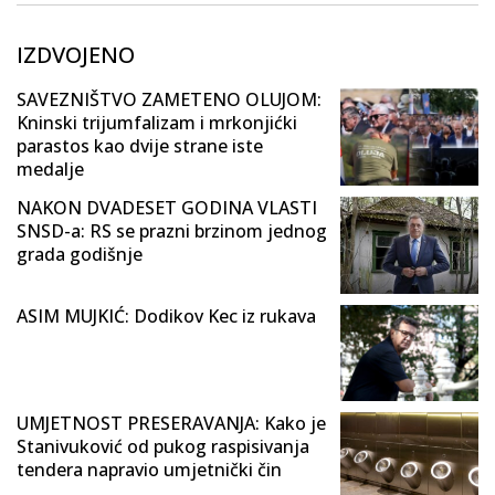
IZDVOJENO
SAVEZNIŠTVO ZAMETENO OLUJOM:
Kninski trijumfalizam i mrkonjićki
parastos kao dvije strane iste
medalje
NAKON DVADESET GODINA VLASTI
SNSD-a: RS se prazni brzinom jednog
grada godišnje
ASIM MUJKIĆ: Dodikov Kec iz rukava
UMJETNOST PRESERAVANJA: Kako je
Stanivuković od pukog raspisivanja
tendera napravio umjetnički čin