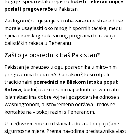
toga je isprva ostalo nejasno
hoće li Teheran uopće
poslati pregovarače
u Pakistan.
Za dugoročno rješenje sukoba zaraćene strane bi se
morale usaglasiti oko mnogih spornih tačaka, među
njima i iranskog nuklearnog programa te razvoja
balističkih raketa u Teheranu.
Zašto je posrednik baš Pakistan?
Pakistan je preuzeo ulogu posrednika u mirovnim
pregovorima Irana i SAD-a nakon što su otpali
tradicionalni
posrednici na Bliskom istoku poput
Katara
, budući da su i sami napadnuti u ovom ratu.
Islamabad ima dobre vojne i gospodarske odnose s
Washingtonom, a istovremeno održava i redovne
kontakte na visokoj razini s Teheranom.
U međuvremenu su u Islamabadu znatno pojačane
sigurnosne mjere. Prema navodima predstavnika vlasti,