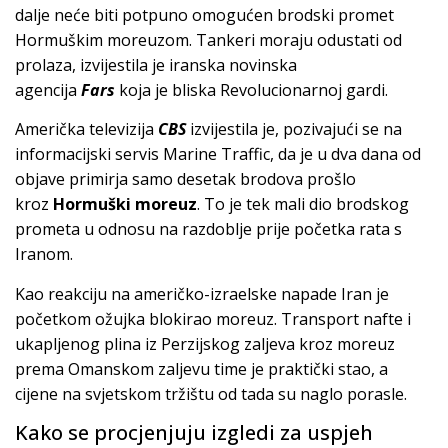
dalje neće biti potpuno omogućen brodski promet
Hormuškim moreuzom. Tankeri moraju odustati od
prolaza, izvijestila je iranska novinska
agencija
Fars
koja je bliska Revolucionarnoj gardi.
Američka televizija
CBS
izvijestila je, pozivajući se na
informacijski servis Marine Traffic, da je u dva dana od
objave primirja samo desetak brodova prošlo
kroz
Hormuški moreuz
. To je tek mali dio brodskog
prometa u odnosu na razdoblje prije početka rata s
Iranom.
Kao reakciju na američko-izraelske napade Iran je
početkom ožujka blokirao moreuz. Transport nafte i
ukapljenog plina iz Perzijskog zaljeva kroz moreuz
prema Omanskom zaljevu time je praktički stao, a
cijene na svjetskom tržištu od tada su naglo porasle.
Kako se procjenjuju izgledi za uspjeh