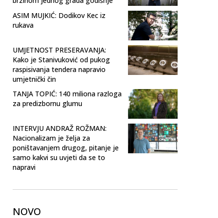
brzinom jednog grada godišnje
ASIM MUJKIĆ: Dodikov Kec iz
rukava
UMJETNOST PRESERAVANJA:
Kako je Stanivuković od pukog
raspisivanja tendera napravio
umjetnički čin
TANJA TOPIĆ: 140 miliona razloga
za predizbornu glumu
INTERVJU ANDRAŽ ROŽMAN:
Nacionalizam je želja za
poništavanjem drugog, pitanje je
samo kakvi su uvjeti da se to
napravi
NOVO