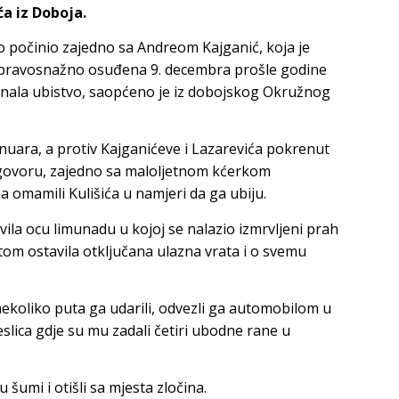
ća iz Doboja.
vo počinio zajedno sa Andreom Kajganić, koja je
epravosnažno osuđena 9. decembra prošle godine
iznala ubistvo, saopćeno je iz dobojskog Okružnog
anuara, a protiv Kajganićeve i Lazarevića pokrenut
govoru, zajedno sa maloljetnom kćerkom
 omamili Kulišića u namjeri da ga ubiju.
vila ocu limunadu u kojoj se nalazio izmrvljeni prah
tom ostavila otključana ulazna vrata i o svemu
nekoliko puta ga udarili, odvezli ga automobilom u
eslica gdje su mu zadali četiri ubodne rane u
u šumi i otišli sa mjesta zločina.