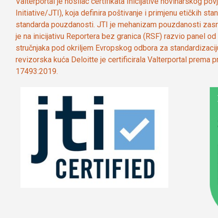
Valterportal je nosilac certifikata Inicijative novinarskog po
Initiative/JTI), koja definira poštivanje i primjenu etičkih s
standarda pouzdanosti. JTI je mehanizam pouzdanosti zasn
je na inicijativu Reportera bez granica (RSF) razvio panel 
stručnjaka pod okriljem Evropskog odbora za standardizaci
revizorska kuća Deloitte je certificirala Valterportal prema
17493:2019.