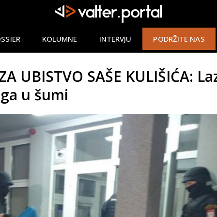
SSIER
KOLUMNE
INTERVJU
PODRŽITE NAS
 UBISTVO SAŠE KULIŠIĆA: Laza
uga u šumi