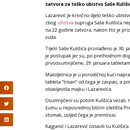
zatvora za teško ubistvo Saše Kuliši
Lazarević je krivično djelo teško ubist
zbog
ubistva
supruga Saše Kulišića n
na 22 godine zatvora, nakon što je pr
suda.
Tijelo Saše Kulišića pronađeno je 30. j
je postupak jer su, po prethodnom do
prvoosumnjičene, 29. januara tabletama
Maloljetnica je u porodičnoj kući napra
tableta “trean” od čega je zaspao, a po
obavijestila majku i Lazarevića.
Osumnjičeni su potom Kulišića vezali, 
šumu u neposrednoj blizini izletišta Pr
stomak, usljed čega je preminuo.
Kajganić i Lazarević ostavili su Kulišića 