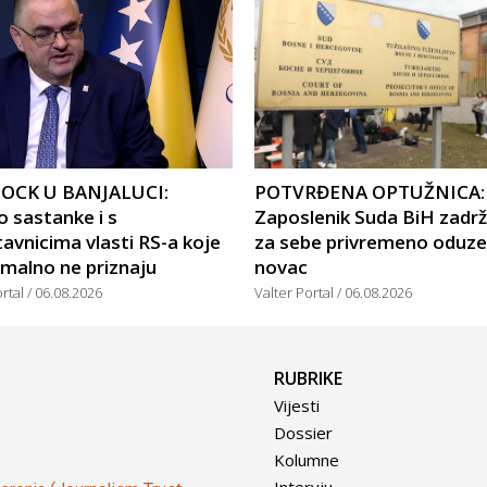
OCK U BANJALUCI:
POTVRĐENA OPTUŽNICA:
 sastanke i s
Zaposlenik Suda BiH zadr
avnicima vlasti RS-a koje
za sebe privremeno oduze
malno ne priznaju
novac
ortal
06.08.2026
Valter Portal
06.08.2026
RUBRIKE
Vijesti
Dossier
Kolumne
Intervju