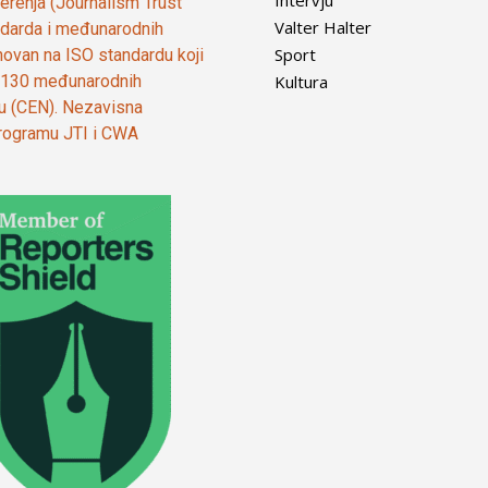
vjerenja (Journalism Trust
Valter Halter
tandarda i međunarodnih
Sport
ovan na ISO standardu koji
Kultura
od 130 međunarodnih
ju (CEN). Nezavisna
 programu JTI i CWA