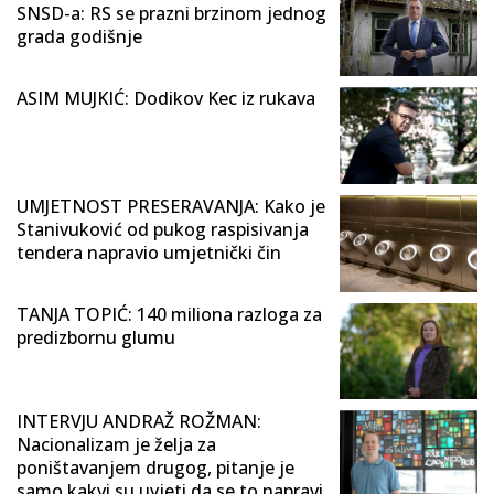
SNSD-a: RS se prazni brzinom jednog
grada godišnje
ASIM MUJKIĆ: Dodikov Kec iz rukava
UMJETNOST PRESERAVANJA: Kako je
Stanivuković od pukog raspisivanja
tendera napravio umjetnički čin
TANJA TOPIĆ: 140 miliona razloga za
predizbornu glumu
INTERVJU ANDRAŽ ROŽMAN:
Nacionalizam je želja za
poništavanjem drugog, pitanje je
samo kakvi su uvjeti da se to napravi