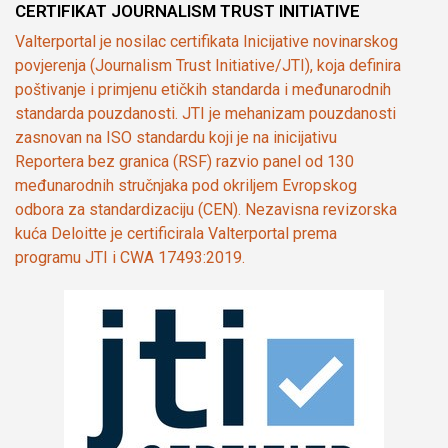
CERTIFIKAT JOURNALISM TRUST INITIATIVE
Valterportal je nosilac certifikata Inicijative novinarskog
povjerenja (Journalism Trust Initiative/JTI), koja definira
poštivanje i primjenu etičkih standarda i međunarodnih
standarda pouzdanosti. JTI je mehanizam pouzdanosti
zasnovan na ISO standardu koji je na inicijativu
Reportera bez granica (RSF) razvio panel od 130
međunarodnih stručnjaka pod okriljem Evropskog
odbora za standardizaciju (CEN). Nezavisna revizorska
kuća Deloitte je certificirala Valterportal prema
programu JTI i CWA 17493:2019.