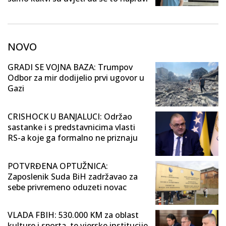
NOVO
GRADI SE VOJNA BAZA: Trumpov
Odbor za mir dodijelio prvi ugovor u
Gazi
CRISHOCK U BANJALUCI: Održao
sastanke i s predstavnicima vlasti
RS-a koje ga formalno ne priznaju
POTVRĐENA OPTUŽNICA:
Zaposlenik Suda BiH zadržavao za
sebe privremeno oduzeti novac
VLADA FBIH: 530.000 KM za oblast
kulture i sporta, te vjerske institucije