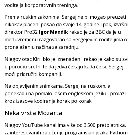
voditelja korporativnih treninga.
Prema ruskim zakonima, Sergej ne bi mogao preuzeti
nikakav plaćeni posao do svoje 14. godine. Ipak, izvršni
direktor Pro32
Igor Mandik
rekao je za BBC da je u
međuvremenu razgovarao sa Sergejevim roditeljima o
pronalaženju načina za saradnju.
Njegov otac Kiril bio je iznenađen i rekao je kako su svi
u porodici sretni te da jedva čekaju kada će se Sergej
moći pridružiti kompaniji.
Na objavljenim snimkama, Sergej na ruskom, a
ponekad i na pomalo lošem engleskom jeziku, prolazi
kroz izazove kodiranja korak po korak.
Neka vrsta Mozarta
Njegov YouTube kanal ima više od 3.500 pretplatnika,
zainteresovanih za učenje programskih jezika Python i