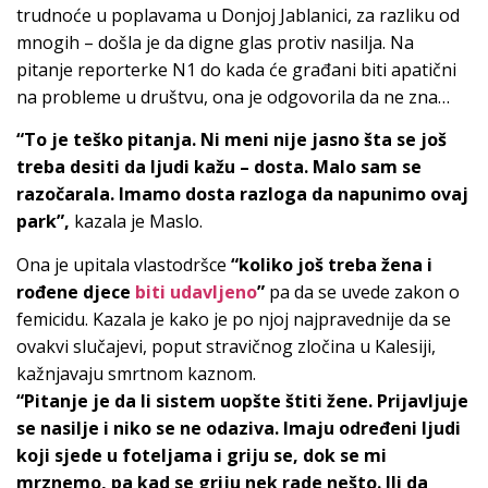
trudnoće u poplavama u Donjoj Jablanici, za razliku od
mnogih – došla je da digne glas protiv nasilja. Na
pitanje reporterke N1 do kada će građani biti apatični
na probleme u društvu, ona je odgovorila da ne zna…
“To je teško pitanja. Ni meni nije jasno šta se još
treba desiti da ljudi kažu – dosta. Malo sam se
razočarala. Imamo dosta razloga da napunimo ovaj
park”,
kazala je Maslo.
Ona je upitala vlastodršce
“koliko još treba žena i
rođene djece
biti udavljeno
”
pa da se uvede zakon o
femicidu. Kazala je kako je po njoj najpravednije da se
ovakvi slučajevi, poput stravičnog zločina u Kalesiji,
kažnjavaju smrtnom kaznom.
“Pitanje je da li sistem uopšte štiti žene. Prijavljuje
se nasilje i niko se ne odaziva. Imaju određeni ljudi
koji sjede u foteljama i griju se, dok se mi
mrznemo, pa kad se griju nek rade nešto. Ili da