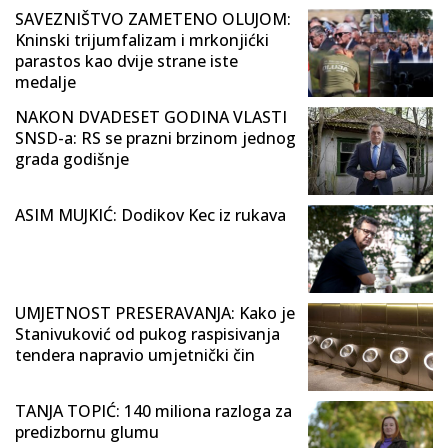
SAVEZNIŠTVO ZAMETENO OLUJOM:
Kninski trijumfalizam i mrkonjićki
parastos kao dvije strane iste
medalje
NAKON DVADESET GODINA VLASTI
SNSD-a: RS se prazni brzinom jednog
grada godišnje
ASIM MUJKIĆ: Dodikov Kec iz rukava
UMJETNOST PRESERAVANJA: Kako je
Stanivuković od pukog raspisivanja
tendera napravio umjetnički čin
TANJA TOPIĆ: 140 miliona razloga za
predizbornu glumu