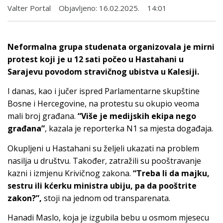
Valter Portal
Objavljeno:
16.02.2025.
14:01
Neformalna grupa studenata organizovala je mirni
protest koji je u 12 sati počeo u Hastahani u
Sarajevu povodom stravičnog ubistva u Kalesiji.
I danas, kao i jučer ispred Parlamentarne skupštine
Bosne i Hercegovine, na protestu su okupio veoma
mali broj građana.
“Više je medijskih ekipa nego
građana”
, kazala je reporterka N1 sa mjesta događaja.
Okupljeni u Hastahani su željeli ukazati na problem
nasilja u društvu. Također, zatražili su pooštravanje
kazni i izmjenu Krivičnog zakona.
“Treba li da majku,
sestru ili kćerku ministra ubiju, pa da pooštrite
zakon?”,
stoji na jednom od transparenata.
Hanadi Maslo, koja je izgubila bebu u osmom mjesecu