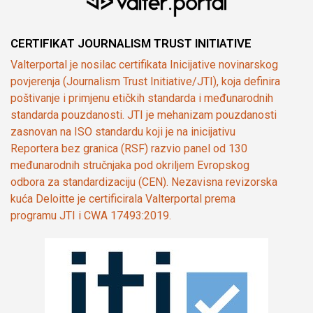
CERTIFIKAT JOURNALISM TRUST INITIATIVE
Valterportal je nosilac certifikata Inicijative novinarskog
povjerenja (Journalism Trust Initiative/JTI), koja definira
poštivanje i primjenu etičkih standarda i međunarodnih
standarda pouzdanosti. JTI je mehanizam pouzdanosti
zasnovan na ISO standardu koji je na inicijativu
Reportera bez granica (RSF) razvio panel od 130
međunarodnih stručnjaka pod okriljem Evropskog
odbora za standardizaciju (CEN). Nezavisna revizorska
kuća Deloitte je certificirala Valterportal prema
programu JTI i CWA 17493:2019.