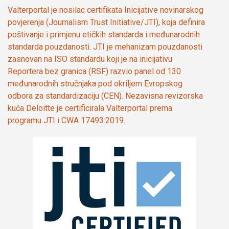
Valterportal je nosilac certifikata Inicijative novinarskog
povjerenja (Journalism Trust Initiative/JTI), koja definira
poštivanje i primjenu etičkih standarda i međunarodnih
standarda pouzdanosti. JTI je mehanizam pouzdanosti
zasnovan na ISO standardu koji je na inicijativu
Reportera bez granica (RSF) razvio panel od 130
međunarodnih stručnjaka pod okriljem Evropskog
odbora za standardizaciju (CEN). Nezavisna revizorska
kuća Deloitte je certificirala Valterportal prema
programu JTI i CWA 17493:2019.