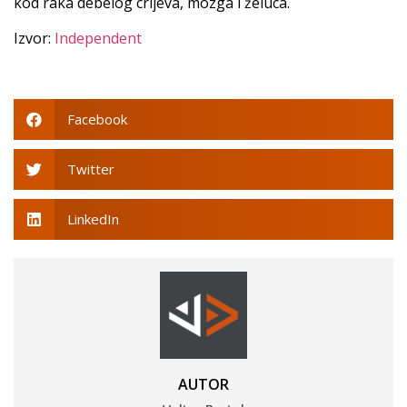
kod raka debelog crijeva, mozga i želuca.
Izvor:
Independent
Facebook
Twitter
LinkedIn
AUTOR