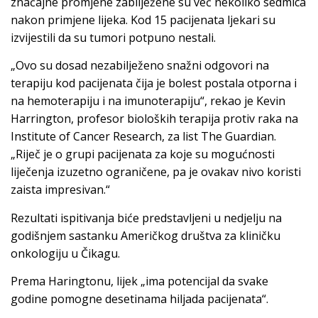
značajne promjene zabilježene su već nekoliko sedmica
nakon primjene lijeka. Kod 15 pacijenata ljekari su
izvijestili da su tumori potpuno nestali.
„Ovo su dosad nezabilježeno snažni odgovori na
terapiju kod pacijenata čija je bolest postala otporna i
na hemoterapiju i na imunoterapiju“, rekao je
Kevin
Harrington
, profesor bioloških terapija protiv raka na
Institute of Cancer Research
, za list
The Guardian
.
„Riječ je o grupi pacijenata za koje su mogućnosti
liječenja izuzetno ograničene, pa je ovakav nivo koristi
zaista impresivan.“
Rezultati ispitivanja biće predstavljeni u nedjelju na
godišnjem sastanku Američkog društva za kliničku
onkologiju u Čikagu.
Prema Haringtonu, lijek „ima potencijal da svake
godine pomogne desetinama hiljada pacijenata“.