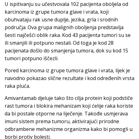
U ispitivanju su učestvovala 102 pacijenta oboljela od
karcinoma iz grupe tumora glave i vrata, koji
obuhvataju rak usne duplje, jezika, grla i srodnih
područja. Ova grupa malignih oboljenja predstavlja
šesti najčešći oblik raka. Kod 43 pacijenta tumori su se
ili smanjili ili potpuno nestali. Od toga je kod 28
pacijenata došlo do smanjenja tumora, dok su kod 15
tumori potpuno iščezli.
Pored karcinoma iz grupe tumora glave i vrata, lijek je
navodno pokazao slične rezultate i kod određenih vrsta
raka pluća.
Amivantamab djeluje tako što cilja protein koji podstiče
rast tumora i blokira mehanizam koji ćelije raka koriste
da bi postale otporne na liječenje. Takođe usmjerava
imuni sistem prema tumoru, aktivirajući prirodne
odbrambene mehanizme organizma kako bi pomogli u
borbi protiv bolesti.