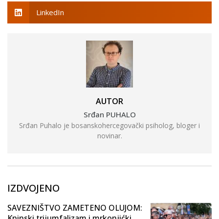
LinkedIn
AUTOR
Srđan PUHALO
Srđan Puhalo je bosanskohercegovački psiholog, bloger i
novinar.
IZDVOJENO
SAVEZNIŠTVO ZAMETENO OLUJOM:
Kninski trijumfalizam i mrkonjićki