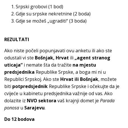
Srpski grobovi (1 bod)
Gdje su srpske nekretnine (2 boda)
Gdje se možeš „ugraditi“ (3 boda)
REZULTATI
Ako niste počeli popunjavati ovu anketu ili ako ste
odustali vi ste
Bošnjak, Hrvat
ili
„agent stranog
uticaja“
i nemate šta da tražite
na mjestu
predsjednika
Republike Srpske, a boga mi ni u
Republici Srpskoj. Ako ste
Hrvat ili Bošnjak
, možete
biti
potpredsjednik
Republike Srpske i očekujte da je
cvijeće u kabinetu predsjednika važnije od vas. Ako
dolazite iz
NVO sektora
vaš krajnji domet je
Parada
ponosa
u
Sarajevu
.
Do 12 bodova