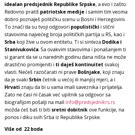
idealan predsjednik Republike Srpske
, a evo i zašto.
Redovno pratiš
patriotske medije
i samim tim veoma
dobro poznaješ političku scenu u Bosni i Hercegovini.
To znači da su tvoji odgovori
populistički
i slični
stavovima najvećeg broja političkih partija u RS, kao i
Srba
koji žive u ovom entitetu. Ti si sinteza
Dodika i
Stanivukovića
. Sa ovakvim stavovima i ponašanjem ti
si garant da se u narednih godinu dana ništa ne može
drastično promijeniti i
ti daješ kontinuitet
svakoj
vlasti. Nećeš razočarati ni prave
Bošnjake
, koji znaju
da je svaki
Srbin
četnik u većoj ili manjoj mjeri, a i
Hrvati
znaju da bi u vama imali saveznika i prijatelja.
Zato ne časi ni časak već upitnik sa odgovor sa
biografijom pošalji na mail
info@predsjednikrs.rs
možda ćeš baš ti biti
sretni dobitnik
ove funkcije, na
ponos i diku svih Srba iz Republike Srpske.
Više od 22 boda