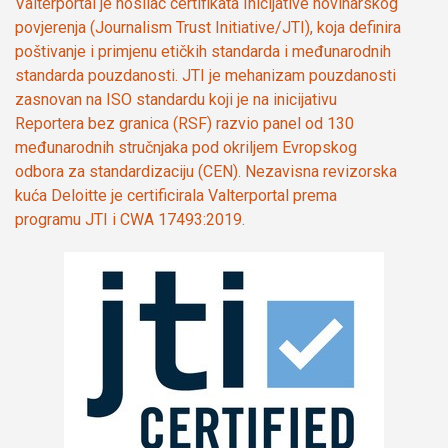
Valterportal je nosilac certifikata Inicijative novinarskog
povjerenja (Journalism Trust Initiative/JTI), koja definira
poštivanje i primjenu etičkih standarda i međunarodnih
standarda pouzdanosti. JTI je mehanizam pouzdanosti
zasnovan na ISO standardu koji je na inicijativu
Reportera bez granica (RSF) razvio panel od 130
međunarodnih stručnjaka pod okriljem Evropskog
odbora za standardizaciju (CEN). Nezavisna revizorska
kuća Deloitte je certificirala Valterportal prema
programu JTI i CWA 17493:2019.