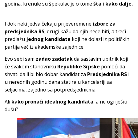
godina, krenule su špekulacije o tome
šta i kako dalje.
I dok neki jedva čekaju prijeveremene
izbore za
predsjednika RS
, drugi kažu da njih neće biti, a treći
predlažu
jednog kandidata
koji ne dolazi iz političkih
partija već iz akademske zajednice.
Evo sebi sam
zadao zadatak
da sastavim upitnik koji
će svakom stanovniku
Republike Srpske
pomoći da
shvati da li bi bio dobar kandidat za
Predsjednika RS
i
u nerednih godinu dana statira u kancelariji sa
seljacima, zajedno sa potpredsjednicma.
Ali
kako pronaći idealnog kandidata
, a ne ogriješiti
dušu?