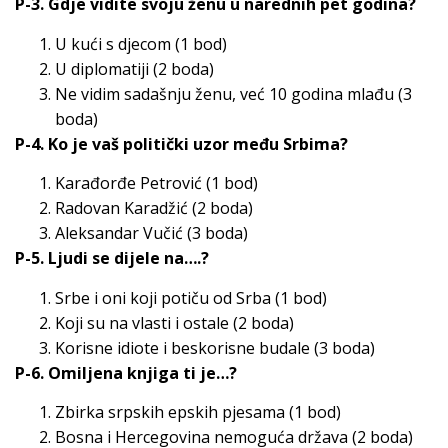
P-3. Gdje vidite svoju ženu u narednih pet godina?
U kući s djecom (1 bod)
U diplomatiji (2 boda)
Ne vidim sadašnju ženu, već 10 godina mlađu (3
boda)
P-4. Ko je vaš politički uzor među Srbima?
Karađorđe Petrović (1 bod)
Radovan Karadžić (2 boda)
Aleksandar Vučić (3 boda)
P-5. Ljudi se dijele na….?
Srbe i oni koji potiču od Srba (1 bod)
Koji su na vlasti i ostale (2 boda)
Korisne idiote i beskorisne budale (3 boda)
P-6. Omiljena knjiga ti je…?
Zbirka srpskih epskih pjesama (1 bod)
Bosna i Hercegovina nemoguća država (2 boda)