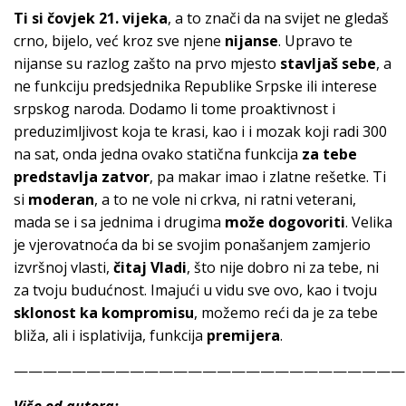
Ti si čovjek 21. vijeka
, a to znači da na svijet ne gledaš
crno, bijelo, već kroz sve njene
nijanse
. Upravo te
nijanse su razlog zašto na prvo mjesto
stavljaš sebe
, a
ne funkciju predsjednika Republike Srpske ili interese
srpskog naroda. Dodamo li tome proaktivnost i
preduzimljivost koja te krasi, kao i i mozak koji radi 300
na sat, onda jedna ovako statična funkcija
za tebe
predstavlja zatvor
, pa makar imao i zlatne rešetke. Ti
si
moderan
, a to ne vole ni crkva, ni ratni veterani,
mada se i sa jednima i drugima
može dogovoriti
. Velika
je vjerovatnoća da bi se svojim ponašanjem zamjerio
izvršnoj vlasti,
čitaj Vladi
, što nije dobro ni za tebe, ni
za tvoju budućnost. Imajući u vidu sve ovo, kao i tvoju
sklonost ka kompromisu
, možemo reći da je za tebe
bliža, ali i isplativija, funkcija
premijera
.
———————————————————————————