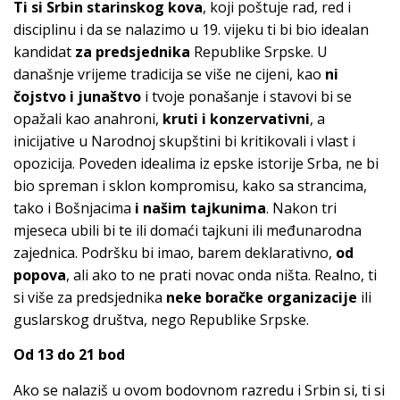
Ti si Srbin starinskog kova
, koji poštuje rad, red i
disciplinu i da se nalazimo u 19. vijeku ti bi bio idealan
kandidat
za predsjednika
Republike Srpske. U
današnje vrijeme tradicija se više ne cijeni, kao
ni
čojstvo i junaštvo
i tvoje ponašanje i stavovi bi se
opažali kao anahroni,
kruti i konzervativni
, a
inicijative u Narodnoj skupštini bi kritikovali i vlast i
opozicija. Poveden idealima iz epske istorije Srba, ne bi
bio spreman i sklon kompromisu, kako sa strancima,
tako i Bošnjacima
i našim tajkunima
. Nakon tri
mjeseca ubili bi te ili domaći tajkuni ili međunarodna
zajednica. Podršku bi imao, barem deklarativno,
od
popova
, ali ako to ne prati novac onda ništa. Realno, ti
si više za predsjednika
neke boračke organizacije
ili
guslarskog društva, nego Republike Srpske.
Od 13 do 21 bod
Ako se nalaziš u ovom bodovnom razredu i Srbin si, ti si