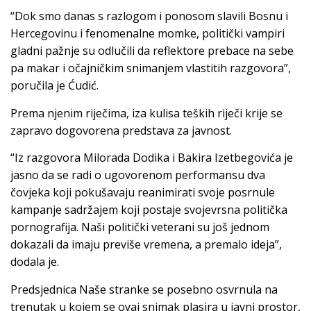
“Dok smo danas s razlogom i ponosom slavili Bosnu i
Hercegovinu i fenomenalne momke, politički vampiri
gladni pažnje su odlučili da reflektore prebace na sebe
pa makar i očajničkim snimanjem vlastitih razgovora”,
poručila je Ćudić.
Prema njenim riječima, iza kulisa teških riječi krije se
zapravo dogovorena predstava za javnost.
“Iz razgovora Milorada Dodika i Bakira Izetbegovića je
jasno da se radi o ugovorenom performansu dva
čovjeka koji pokušavaju reanimirati svoje posrnule
kampanje sadržajem koji postaje svojevrsna politička
pornografija. Naši politički veterani su još jednom
dokazali da imaju previše vremena, a premalo ideja”,
dodala je.
Predsjednica Naše stranke se posebno osvrnula na
trenutak u kojem se ovaj snimak plasira u javni prostor,