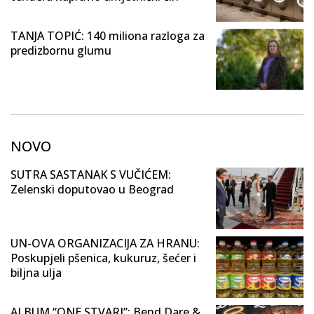
TANJA TOPIĆ: 140 miliona razloga za
predizbornu glumu
NOVO
SUTRA SASTANAK S VUČIĆEM:
Zelenski doputovao u Beograd
UN-OVA ORGANIZACIJA ZA HRANU:
Poskupjeli pšenica, kukuruz, šećer i
biljna ulja
ALBUM “ONE STVARI”: Bend Dare &