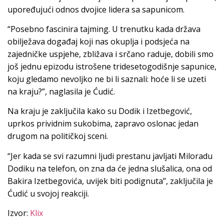
upoređujući odnos dvojice lidera sa sapunicom.
“Posebno fascinira tajming. U trenutku kada država
obilježava događaj koji nas okuplja i podsjeća na
zajedničke uspjehe, zbližava i srčano raduje, dobili smo
još jednu epizodu istrošene tridesetogodišnje sapunice,
koju gledamo nevoljko ne bi li saznali: hoće li se uzeti
na kraju?”, naglasila je Ćudić.
Na kraju je zaključila kako su Dodik i Izetbegović,
uprkos prividnim sukobima, zapravo oslonac jedan
drugom na političkoj sceni.
“Jer kada se svi razumni ljudi prestanu javljati Miloradu
Dodiku na telefon, on zna da će jedna slušalica, ona od
Bakira Izetbegovića, uvijek biti podignuta”, zaključila je
Ćudić u svojoj reakciji.
Izvor:
Klix