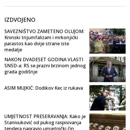
IZDVOJENO
SAVEZNIŠTVO ZAMETENO OLUJOM:
Kninski trijumfalizam i mrkonjićki
parastos kao dvije strane iste
medalje
NAKON DVADESET GODINA VLASTI
SNSD-a: RS se prazni brzinom jednog
grada godišnje
ASIM MUJKIĆ: Dodikov Kec iz rukava
UMJETNOST PRESERAVANJA: Kako je
Stanivuković od pukog raspisivanja
tendera napravio umjetnički čin