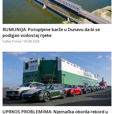
RUMUNIJA: Potopljene barže u Dunavu da bi se
podigao vodostaj rijeke
Valter Portal
09.08.2026
UPRKOS PROBLEMIMA: Njemačka oborila rekord u