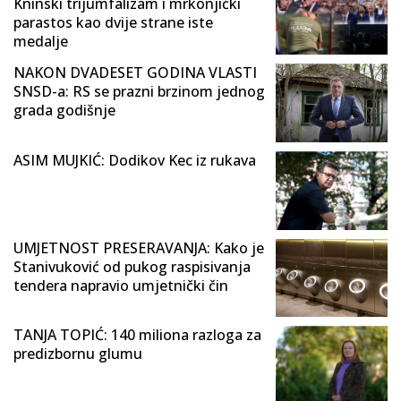
Kninski trijumfalizam i mrkonjićki
parastos kao dvije strane iste
medalje
NAKON DVADESET GODINA VLASTI
SNSD-a: RS se prazni brzinom jednog
grada godišnje
ASIM MUJKIĆ: Dodikov Kec iz rukava
UMJETNOST PRESERAVANJA: Kako je
Stanivuković od pukog raspisivanja
tendera napravio umjetnički čin
TANJA TOPIĆ: 140 miliona razloga za
predizbornu glumu