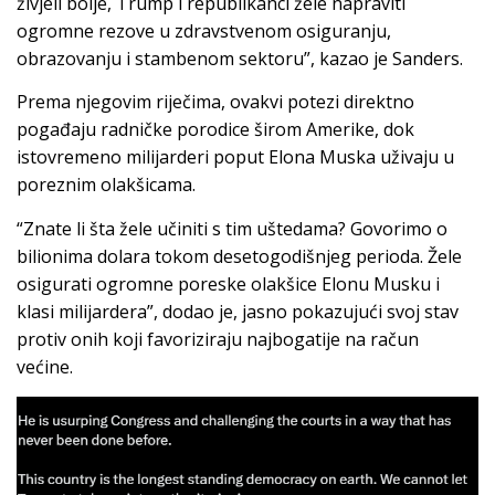
živjeli bolje, Trump i republikanci žele napraviti
ogromne rezove u zdravstvenom osiguranju,
obrazovanju i stambenom sektoru”, kazao je Sanders.
Prema njegovim riječima, ovakvi potezi direktno
pogađaju radničke porodice širom Amerike, dok
istovremeno milijarderi poput Elona Muska uživaju u
poreznim olakšicama.
“Znate li šta žele učiniti s tim uštedama? Govorimo o
bilionima dolara tokom desetogodišnjeg perioda. Žele
osigurati ogromne poreske olakšice Elonu Musku i
klasi milijardera”, dodao je, jasno pokazujući svoj stav
protiv onih koji favoriziraju najbogatije na račun
većine.