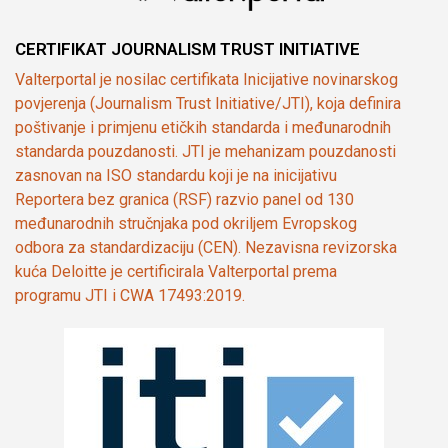
CERTIFIKAT JOURNALISM TRUST INITIATIVE
Valterportal je nosilac certifikata Inicijative novinarskog
povjerenja (Journalism Trust Initiative/JTI), koja definira
poštivanje i primjenu etičkih standarda i međunarodnih
standarda pouzdanosti. JTI je mehanizam pouzdanosti
zasnovan na ISO standardu koji je na inicijativu
Reportera bez granica (RSF) razvio panel od 130
međunarodnih stručnjaka pod okriljem Evropskog
odbora za standardizaciju (CEN). Nezavisna revizorska
kuća Deloitte je certificirala Valterportal prema
programu JTI i CWA 17493:2019.