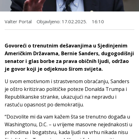
Valter Portal
Objavljeno:
17.02.2025.
16:10
Govoreći o trenutnim dešavanjima u Sjedinjenim
Američkim Državama, Bernie Sanders, dugogodišnji
senator i glas borbe za prava običnih ljudi, održao
je govor koji je odjeknuo širom svijeta.
U svom emotivnom i strastvenom obraćanju, Sanders
je oštro kritizirao političke poteze Donalda Trumpa i
Republikanske stranke, ukazujući na nepravdu i
rastuću opasnost po demokratiju.
“Dozvolite mi da vam kažem šta se trenutno događa u
Washingtonu, D.C. – u vrijeme masovne nejednakosti u
prihodima i bogatstvu, kada ljudi na vrhu nikada nisu