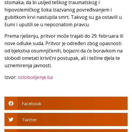
stomaka, da bi usljed teškog traumatskog i
hipovolemičkog šoka izazvanog povređivanjem i
gubitkom krvi nastupila smrt. Takvog su ga ostavili u
šumi i uputili se u nepoznatom pravcu.
Prema rješenju, pritvor može trajati do 29. februara ili
nove odluke suda. Pritvor je određen zbog opasnosti
od bjekstva osumnjičenih, bojazni da će boravkom na
slobodi ometati krivični postupak, ali i težine djela te
uznemirenja javnosti.
Izvor:
oslobodjenje.ba
Facebook
Twitter