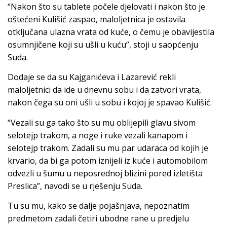
“Nakon što su tablete počele djelovati i nakon što je
oštećeni Kulišić zaspao, maloljetnica je ostavila
otključana ulazna vrata od kuće, o čemu je obavijestila
osumnjičene koji su ušli u kuću”, stoji u saopćenju
Suda.
Dodaje se da su Kajganićeva i Lazarević rekli
maloljetnici da ide u dnevnu sobu i da zatvori vrata,
nakon čega su oni ušli u sobu i kojoj je spavao Kulišić.
“Vezali su ga tako što su mu oblijepili glavu sivom
selotejp trakom, a noge i ruke vezali kanapom i
selotejp trakom. Zadali su mu par udaraca od kojih je
krvario, da bi ga potom iznijeli iz kuće i automobilom
odvezli u šumu u neposrednoj blizini pored izletišta
Preslica”, navodi se u rješenju Suda.
Tu su mu, kako se dalje pojašnjava, nepoznatim
predmetom zadali četiri ubodne rane u predjelu