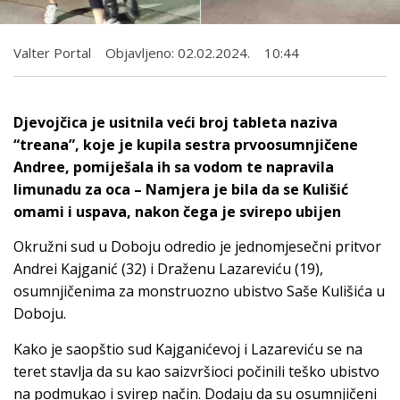
Valter Portal
Objavljeno:
02.02.2024.
10:44
Djevojčica je usitnila veći broj tableta naziva
“treana”, koje je kupila sestra prvoosumnjičene
Andree, pomiješala ih sa vodom te napravila
limunadu za oca – Namjera je bila da se Kulišić
omami i uspava, nakon čega je svirepo ubijen
Okružni sud u Doboju odredio je jednomjesečni pritvor
Andrei Kajganić (32) i Draženu Lazareviću (19),
osumnjičenima za monstruozno ubistvo Saše Kulišića u
Doboju.
Kako je saopštio sud Kajganićevoj i Lazareviću se na
teret stavlja da su kao saizvršioci počinili teško ubistvo
na podmukao i svirep način. Dodaju da su osumnjičeni