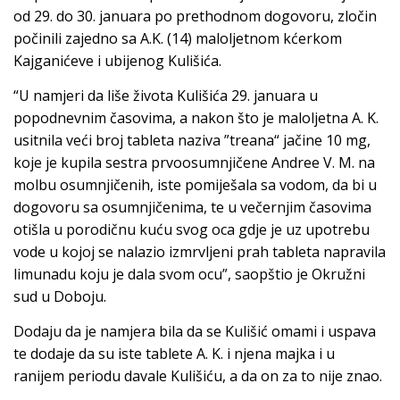
od 29. do 30. januara po prethodnom dogovoru, zločin
počinili zajedno sa A.K. (14) maloljetnom kćerkom
Kajganićeve i ubijenog Kulišića.
“U namjeri da liše života Kulišića 29. januara u
popodnevnim časovima, a nakon što je maloljetna A. K.
usitnila veći broj tableta naziva ”treana“ jačine 10 mg,
koje je kupila sestra prvoosumnjičene Andree V. M. na
molbu osumnjičenih, iste pomiješala sa vodom, da bi u
dogovoru sa osumnjičenima, te u večernjim časovima
otišla u porodičnu kuću svog oca gdje je uz upotrebu
vode u kojoj se nalazio izmrvljeni prah tableta napravila
limunadu koju je dala svom ocu”, saopštio je Okružni
sud u Doboju.
Dodaju da je namjera bila da se Kulišić omami i uspava
te dodaje da su iste tablete A. K. i njena majka i u
ranijem periodu davale Kulišiću, a da on za to nije znao.