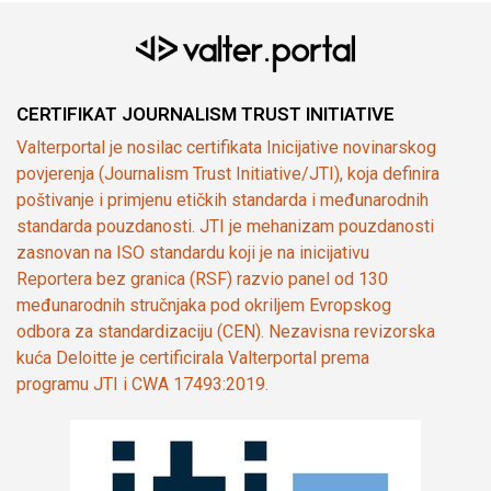
CERTIFIKAT JOURNALISM TRUST INITIATIVE
Valterportal je nosilac certifikata Inicijative novinarskog
povjerenja (Journalism Trust Initiative/JTI), koja definira
poštivanje i primjenu etičkih standarda i međunarodnih
standarda pouzdanosti. JTI je mehanizam pouzdanosti
zasnovan na ISO standardu koji je na inicijativu
Reportera bez granica (RSF) razvio panel od 130
međunarodnih stručnjaka pod okriljem Evropskog
odbora za standardizaciju (CEN). Nezavisna revizorska
kuća Deloitte je certificirala Valterportal prema
programu JTI i CWA 17493:2019.