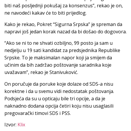
biti naš posljednji pokušaj za konsenzus”, rekao je on,
ne navodeći kakav će to biti prijedlog.
Kako je rekao, Pokret “Sigurna Srpska” je spreman da
napravi još jedan korak nazad da bi došao do dogovora.
“Ako se ni to ne shvati ozbiljno, 99 posto ja sam u
nedjelju u 19 sati kandidat za predsjednika Republike
Srpske. To je maksimalan napor koji ja smijem da
učinim da bih zadržao poštovanje saradnika koje
uvažavam”, rekao je Stanivuković.
On poručuje da poruke koje dolaze od SDS-a nisu
korektne i da u svemu vidi nedostatak poštovanja.
Podsjeća da su u opticaju bile tri opcije, a da je
naknadno dodana opcija četiri koju nisu usaglasili
pregovarački timovi SDS i PSS.
Izvor:
Klix