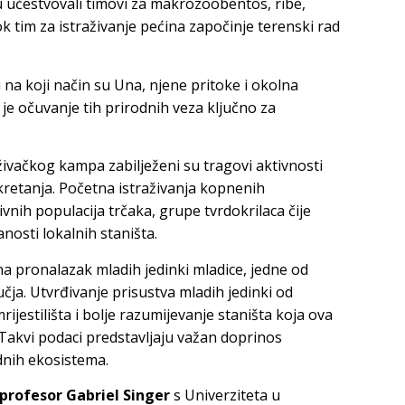
su učestvovali timovi za makrozoobentos, ribe,
k tim za istraživanje pećina započinje terenski rad
 na koji način su Una, njene pritoke i okolna
e očuvanje tih prirodnih veza ključno za
ivačkog kampa zabilježeni su tragovi aktivnosti
 kretanja. Početna istraživanja kopnenih
vnih populacija trčaka, grupe tvrdokrilaca čije
nosti lokalnih staništa.
 na pronalazak mladih jedinki mladice, jedne od
učja. Utvrđivanje prisustva mladih jedinki od
rijestilišta i bolje razumijevanje staništa koja ova
 Takvi podaci predstavljaju važan doprinos
dnih ekosistema.
profesor Gabriel Singer
s Univerziteta u