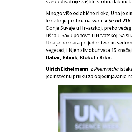
sveobuhvatnije zaštite stotina kilometar
Mnogo više od obične rijeke, Una je sim
kroz koje protiče na svom
više od 216
Donje Suvaje u Hrvatskoj, preko većeg 
ušća u Savu ponovo u Hrvatskoj. Sa sl
Una je poznata po jedinstvenim sedre
vegetaciji. Njen sliv obuhvata 15 znač
Dabar, Ribnik, Klokot i Krka.
Ulrich Eichelmann
iz
Riverwatcha
istak
jedinstvenu priliku za objedinjavanje nau