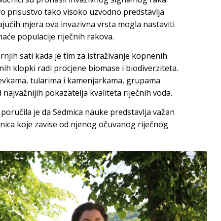
vo prisustvo tako visoko uzvodno predstavlja
ajućih mjera ova invazivna vrsta mogla nastaviti
omaće populacije riječnih rakova.
rnjih sati kada je tim za istraživanje kopnenih
nih klopki radi procjene biomase i biodiverziteta.
evkama, tularima i kamenjarkama, grupama
najvažnijih pokazatelja kvaliteta riječnih voda.
poručila je da Sedmica nauke predstavlja važan
dnica koje zavise od njenog očuvanog riječnog