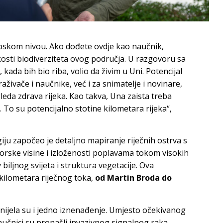
opskom nivou. Ako dođete ovdje kao naučnik,
osti biodiverziteta ovog područja. U razgovoru sa
kada bih bio riba, volio da živim u Uni. Potencijal
aživače i naučnike, već i za snimatelje i novinare,
gleda zdrava rijeka. Kao takva, Una zaista treba
. To su potencijalno stotine kilometara rijeka“,
ju započeo je detaljno mapiranje riječnih ostrva s
orske visine i izloženosti poplavama tokom visokih
 biljnog svijeta i struktura vegetacije. Ova
 kilometara riječnog toka,
od Martin Broda do
nijela su i jedno iznenađenje. Umjesto očekivanog
učnici su pronašli invazivnog signalnog raka