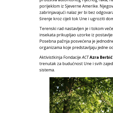
porijeklom iz Sjeverne Amerike. Njego
zabrinjavajući nalaz jer bi bez odgovar
širenje kroz cijeli tok Une i ugroziti d
Terenski rad nastavljen je i tokom veče
insekata prikupljao uzorke iz postavlje
Posebna pažnja posvećena je jednodn
organizama koje predstavljaju jedne od 
Aktivistkinja Fondacije
ACT
Azra Berbić
trenutak za budućnost Une i svih zaje
sistema.