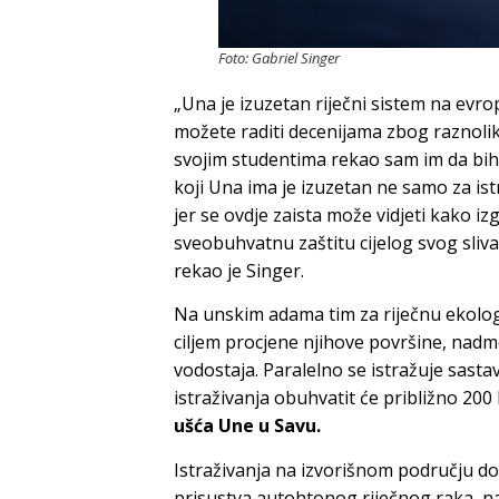
Foto: Gabriel Singer
„Una je izuzetan riječni sistem na evr
možete raditi decenijama zbog raznolik
svojim studentima rekao sam im da bih, 
koji Una ima je izuzetan ne samo za istr
jer se ovdje zaista može vidjeti kako iz
sveobuhvatnu zaštitu cijelog svog sliva
rekao je Singer.
Na unskim adama tim za riječnu ekologi
ciljem procjene njihove površine, nadm
vodostaja. Paralelno se istražuje sastav
istraživanja obuhvatit će približno 200
ušća Une u Savu.
Istraživanja na izvorišnom području do
prisustva autohtonog riječnog raka, na