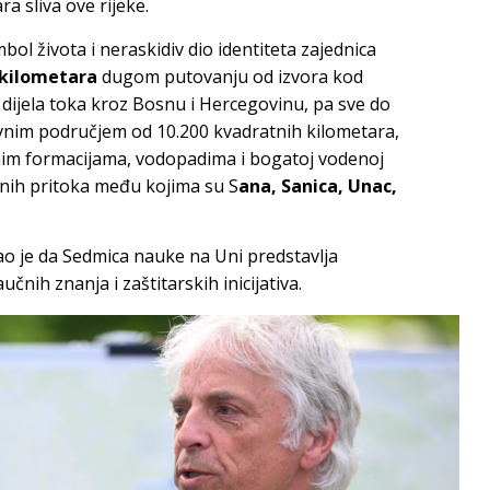
a sliva ove rijeke.
bol života i neraskidiv dio identiteta zajednica
 kilometara
dugom putovanju od izvora kod
dijela toka kroz Bosnu i Hercegovinu, pa sve do
ivnim područjem od 10.200 kvadratnih kilometara,
nim formacijama, vodopadima i bogatoj vodenoj
ajnih pritoka među kojima su S
ana, Sanica, Unac,
ao je da Sedmica nauke na Uni predstavlja
čnih znanja i zaštitarskih inicijativa.