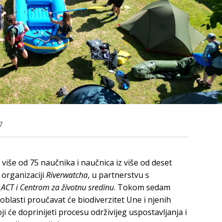
7
 više od 75 naučnika i naučnica iz više od deset
u organizaciji
Riverwatcha
, u partnerstvu s
 ACT i Centrom za životnu sredinu
. Tokom sedam
h oblasti proučavat će biodiverzitet Une i njenih
i će doprinijeti procesu održivijeg uspostavljanja i