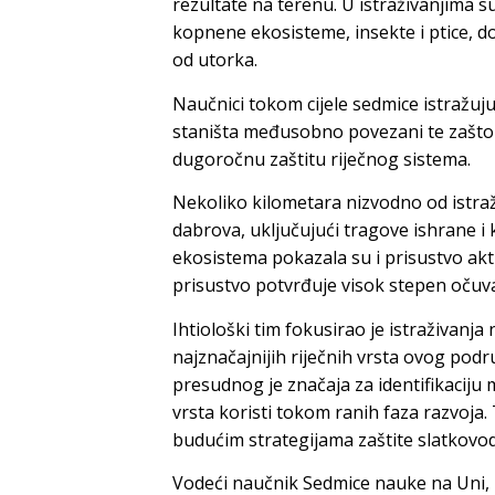
rezultate na terenu. U istraživanjima 
kopnene ekosisteme, insekte i ptice, do
od utorka.
Naučnici tokom cijele sedmice istražuju
staništa međusobno povezani te zašto j
dugoročnu zaštitu riječnog sistema.
Nekoliko kilometara nizvodno od istraž
dabrova, uključujući tragove ishrane i
ekosistema pokazala su i prisustvo akti
prisustvo potvrđuje visok stepen očuva
Ihtiološki tim fokusirao je istraživanja
najznačajnijih riječnih vrsta ovog podr
presudnog je značaja za identifikaciju m
vrsta koristi tokom ranih faza razvoja.
budućim strategijama zaštite slatkovo
Vodeći naučnik Sedmice nauke na Uni,