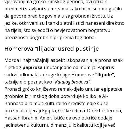
vjerovanjima grčko-rimskog perioda, ovi ritualni
predmeti stavljani su mrtvima kako bi im se omogućilo
da govore pred bogovima u zagrobnom životu. Uz
jezike, otkriveni su i tanki zlatni listići naneseni direktno
na tijela, što svjedoči o nevjerovatnom bogatstvu i
preciznosti pogrebnih priprema tog doba.
Homerova “Ilijada” usred pustinje
Možda i najznačajniji aspekt iskopavanja je pronalazak
rijetkog
papirusa
unutar jedne od mumija. Papirus
sadrži odlomak iz druge knjige Homerove
“Ilijade”
,
tačnije dio poznat kao
“Katalog brodova”
.
Pronaći grčko književno remek-djelo unutar egipatske
grobnice iz rimskog doba potvrđuje koliko je Al-
Bahnasa bila multikulturalno središte gdje su se
prožimali utjecaji Egipta, Grčke i Rima. Direktor terena,
Hassan Ibrahim Amer, ističe da ovo otkriće dodaje
jedinstvenu kulturnu dimenziju lokalitetu koji je već