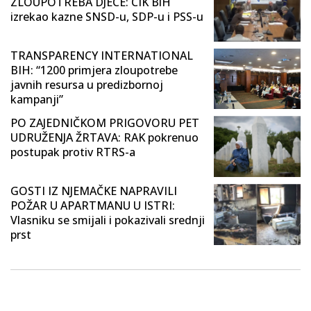
ZLOUPOTREBA DJECE: CIK BiH
izrekao kazne SNSD-u, SDP-u i PSS-u
TRANSPARENCY INTERNATIONAL
BIH: “1200 primjera zloupotrebe
javnih resursa u predizbornoj
kampanji”
PO ZAJEDNIČKOM PRIGOVORU PET
UDRUŽENJA ŽRTAVA: RAK pokrenuo
postupak protiv RTRS-a
GOSTI IZ NJEMAČKE NAPRAVILI
POŽAR U APARTMANU U ISTRI:
Vlasniku se smijali i pokazivali srednji
prst