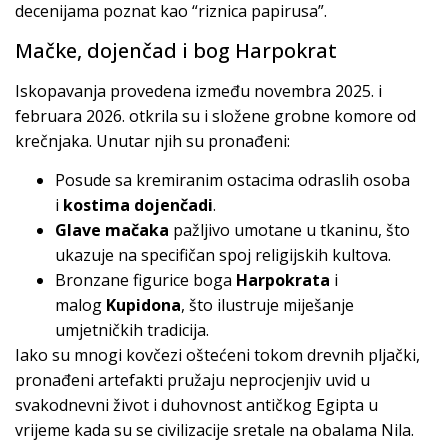
decenijama poznat kao “riznica papirusa”.
Mačke, dojenčad i bog Harpokrat
Iskopavanja provedena između novembra 2025. i
februara 2026. otkrila su i složene grobne komore od
krečnjaka. Unutar njih su pronađeni:
Posude sa kremiranim ostacima odraslih osoba
i
kostima dojenčadi
.
Glave mačaka
pažljivo umotane u tkaninu, što
ukazuje na specifičan spoj religijskih kultova.
Bronzane figurice boga
Harpokrata
i
malog
Kupidona
, što ilustruje miješanje
umjetničkih tradicija.
Iako su mnogi kovčezi oštećeni tokom drevnih pljački,
pronađeni artefakti pružaju neprocjenjiv uvid u
svakodnevni život i duhovnost antičkog Egipta u
vrijeme kada su se civilizacije sretale na obalama Nila.