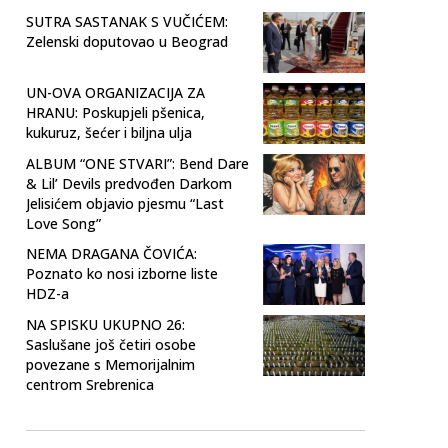
SUTRA SASTANAK S VUČIĆEM:
Zelenski doputovao u Beograd
UN-OVA ORGANIZACIJA ZA
HRANU: Poskupjeli pšenica,
kukuruz, šećer i biljna ulja
ALBUM “ONE STVARI”: Bend Dare
& Lil’ Devils predvođen Darkom
Jelisićem objavio pjesmu “Last
Love Song”
NEMA DRAGANA ČOVIĆA:
Poznato ko nosi izborne liste
HDZ-a
NA SPISKU UKUPNO 26:
Saslušane još četiri osobe
povezane s Memorijalnim
centrom Srebrenica