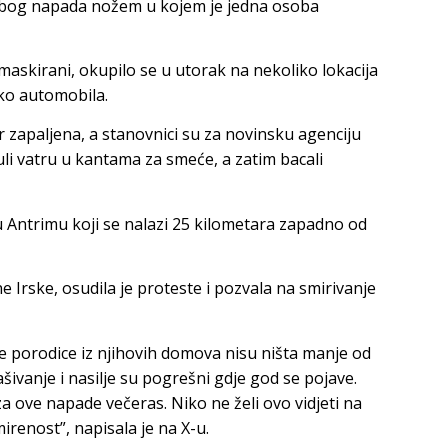
zbog napada nožem u kojem je jedna osoba
askirani, okupilo se u utorak na nekoliko lokacija
iko automobila.
r zapaljena, a stanovnici su za novinsku agenciju
li vatru u kantama za smeće, a zatim bacali
u Antrimu koji se nalazi 25 kilometara zapadno od
ne Irske, osudila je proteste i pozvala na smirivanje
 porodice iz njihovih domova nisu ništa manje od
ivanje i nasilje su pogrešni gdje god se pojave.
a ove napade večeras. Niko ne želi ovo vidjeti na
renost”, napisala je na X-u.