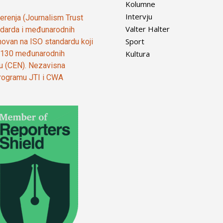
Kolumne
Intervju
vjerenja (Journalism Trust
Valter Halter
tandarda i međunarodnih
Sport
ovan na ISO standardu koji
Kultura
od 130 međunarodnih
ju (CEN). Nezavisna
 programu JTI i CWA