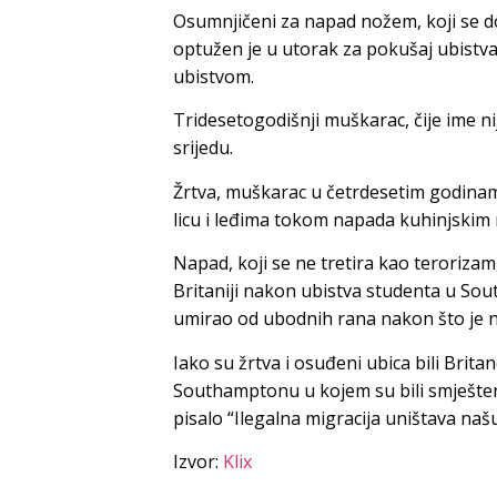
Osumnjičeni za napad nožem, koji se d
optužen je u utorak za pokušaj ubistva
ubistvom.
Tridesetogodišnji muškarac, čije ime ni
srijedu.
Žrtva, muškarac u četrdesetim godinama
licu i leđima tokom napada kuhinjski
Napad, koji se ne tretira kao terorizam
Britaniji nakon ubistva studenta u Sout
umirao od ubodnih rana nakon što je nje
Iako su žrtva i osuđeni ubica bili Brita
Southamptonu u kojem su bili smješteni 
pisalo “Ilegalna migracija uništava našu c
Izvor:
Klix