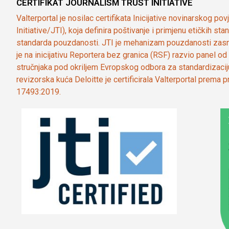
CERTIFIKAT JOURNALISM TRUST INITIATIVE
Valterportal je nosilac certifikata Inicijative novinarskog po
Initiative/JTI), koja definira poštivanje i primjenu etičkih s
standarda pouzdanosti. JTI je mehanizam pouzdanosti zasn
je na inicijativu Reportera bez granica (RSF) razvio panel 
stručnjaka pod okriljem Evropskog odbora za standardizaci
revizorska kuća Deloitte je certificirala Valterportal prema
17493:2019.