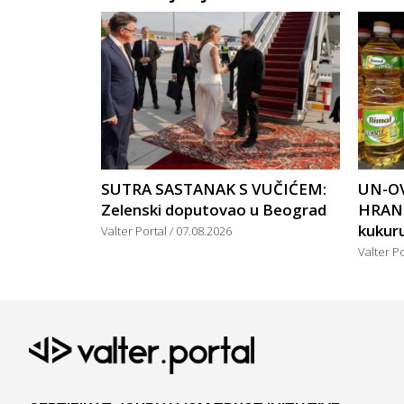
SUTRA SASTANAK S VUČIĆEM:
UN-OV
Zelenski doputovao u Beograd
HRANU
kukuruz
Valter Portal
07.08.2026
Valter P