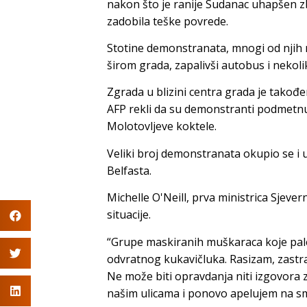
nakon što je ranije Sudanac uhapšen 
zadobila teške povrede.
Stotine demonstranata, mnogi od njih m
širom grada, zapalivši autobus i nekol
Zgrada u blizini centra grada je takođe
AFP rekli da su demonstranti podmetnu
Molotovljeve koktele.
Veliki broj demonstranata okupio se i 
Belfasta.
Michelle O'Neill, prva ministrica Sjever
situacije.
“Grupe maskiranih muškaraca koje pale
odvratnog kukavičluka. Rasizam, zastraš
Ne može biti opravdanja niti izgovora z
našim ulicama i ponovo apelujem na smi