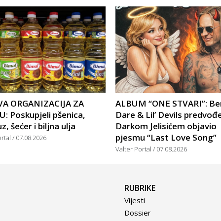
A ORGANIZACIJA ZA
ALBUM “ONE STVARI”: Be
: Poskupjeli pšenica,
Dare & Lil’ Devils predvođ
, šećer i biljna ulja
Darkom Jelisićem objavio
pjesmu “Last Love Song”
ortal
07.08.2026
Valter Portal
07.08.2026
RUBRIKE
Vijesti
Dossier