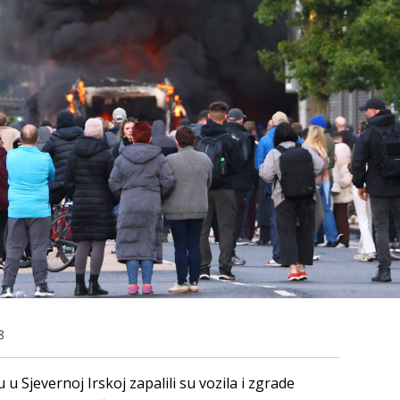
8
u Sjevernoj Irskoj zapalili su vozila i zgrade