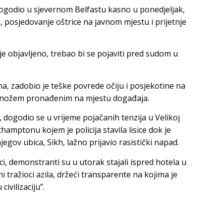
ogodio u sjevernom Belfastu kasno u ponedjeljak,
, posjedovanje oštrice na javnom mjestu i prijetnje
je objavljeno, trebao bi se pojaviti pred sudom u
, zadobio je teške povrede očiju i posjekotine na
m nožem pronađenim na mjestu događaja.
, dogodio se u vrijeme pojačanih tenzija u Velikoj
hamptonu kojem je policija stavila lisice dok je
gov ubica, Sikh, lažno prijavio rasistički napad.
nci, demonstranti su u utorak stajali ispred hotela u
tražioci azila, držeći transparente na kojima je
ivilizaciju”.