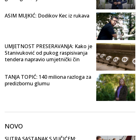
ASIM MUJKIĆ: Dodikov Kec iz rukava
UMJETNOST PRESERAVANJA: Kako je
Stanivuković od pukog raspisivanja
tendera napravio umjetnički čin
TANJA TOPIĆ: 140 miliona razloga za
predizbornu glumu
NOVO
SUTRA SASTANAK S VUČIĆEM: