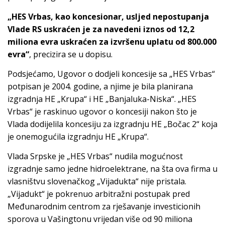
„HES Vrbas, kao koncesionar, usljed nepostupanja
Vlade RS uskraćen je za navedeni iznos od 12,2
miliona evra uskraćen za izvršenu uplatu od 800.000
evra“
, precizira se u dopisu.
Podsjećamo, Ugovor o dodjeli koncesije sa „HES Vrbas“
potpisan je 2004. godine, a njime je bila planirana
izgradnja HE „Krupa“ i HE „Banjaluka-Niska“. „HES
Vrbas“ je raskinuo ugovor o koncesiji nakon što je
Vlada dodijelila koncesiju za izgradnju HE „Bočac 2“ koja
je onemogućila izgradnju HE „Krupa“.
Vlada Srpske je „HES Vrbas“ nudila mogućnost
izgradnje samo jedne hidroelektrane, na šta ova firma u
vlasništvu slovenačkog „Vijadukta“ nije pristala.
„Vijadukt“ je pokrenuo arbitražni postupak pred
Međunarodnim centrom za rješavanje investicionih
sporova u Vašingtonu vrijedan više od 90 miliona