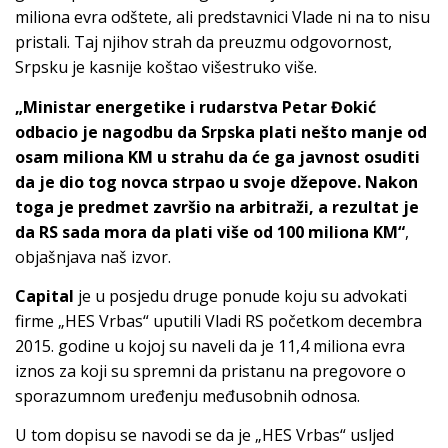
miliona evra odštete, ali predstavnici Vlade ni na to nisu
pristali. Taj njihov strah da preuzmu odgovornost,
Srpsku je kasnije koštao višestruko više.
„Ministar energetike i rudarstva Petar Đokić
odbacio je nagodbu da Srpska plati nešto manje od
osam miliona KM u strahu da će ga javnost osuditi
da je dio tog novca strpao u svoje džepove. Nakon
toga je predmet završio na arbitraži, a rezultat je
da RS sada mora da plati više od 100 miliona KM“
,
objašnjava naš izvor.
Capital
je u posjedu druge ponude koju su advokati
firme „HES Vrbas“ uputili Vladi RS početkom decembra
2015. godine u kojoj su naveli da je 11,4 miliona evra
iznos za koji su spremni da pristanu na pregovore o
sporazumnom uređenju međusobnih odnosa.
U tom dopisu se navodi se da je „HES Vrbas“ usljed