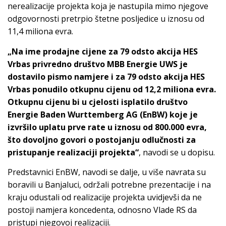
nerealizacije projekta koja je nastupila mimo njegove
odgovornosti pretrpio štetne posljedice u iznosu od
11,4 miliona evra.
„Na ime prodajne cijene za 79 odsto akcija HES
Vrbas privredno društvo MBB Energie UWS je
dostavilo pismo namjere i za 79 odsto akcija HES
Vrbas ponudilo otkupnu cijenu od 12,2 miliona evra.
Otkupnu cijenu bi u cjelosti isplatilo društvo
Energie Baden Wurttemberg AG (EnBW) koje je
izvršilo uplatu prve rate u iznosu od 800.000 evra,
što dovoljno govori o postojanju odlučnosti za
pristupanje realizaciji projekta“
, navodi se u dopisu.
Predstavnici EnBW, navodi se dalje, u više navrata su
boravili u Banjaluci, održali potrebne prezentacije i na
kraju odustali od realizacije projekta uvidjevši da ne
postoji namjera koncedenta, odnosno Vlade RS da
pristupi njegovoj realizaciji.