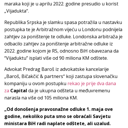
maraka koji je u aprilu 2022. godine presudio u korist
„Vijadukta“.
Republika Srpska je slamku spasa potražila u nastavku
postupka te je Arbitražnom vijeću u Londonu podnijela
zahtjev za poništenje te odluke. Londonska arbitraža je
odbacilo zahtjev za poništenje arbitražne odluke iz
2022. godine kojom je RS, odnosno BiH obavezana da
“Vijaduktu” isplati više od 90 miliona KM odštete.
Advokat Predrag Baroš iz advokatske kancelarije
„Baroš, Bičakčić & partners“ koji zastupa slovenačku
kompaniju u ovom postupku
rekao je prije dva dana
za
Capital
da je ukupna odšteta u međuvremenu
narasla na više od 105 miliona KM.
„Od donošenja pravosnažne odluke 1. maja ove
godine, nekoliko puta smo se obraćali Savjetu
ministara BiH radi naplate odštete, ali uzalud.