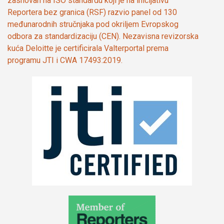
zasnovan na ISO standardu koji je na inicijativu
Reportera bez granica (RSF) razvio panel od 130
međunarodnih stručnjaka pod okriljem Evropskog
odbora za standardizaciju (CEN). Nezavisna revizorska
kuća Deloitte je certificirala Valterportal prema
programu JTI i CWA 17493:2019.