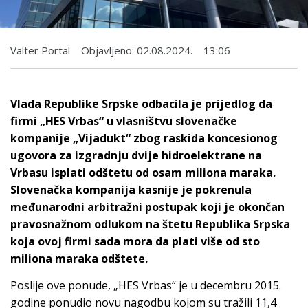
Valter Portal
Objavljeno:
02.08.2024.
13:06
Vlada Republike Srpske odbacila je prijedlog da
firmi „HES Vrbas“ u vlasništvu slovenačke
kompanije „Vijadukt“ zbog raskida koncesionog
ugovora za izgradnju dvije hidroelektrane na
Vrbasu isplati odštetu od osam miliona maraka.
Slovenačka kompanija kasnije je pokrenula
međunarodni arbitražni postupak koji je okončan
pravosnažnom odlukom na štetu Republika Srpska
koja ovoj firmi sada mora da plati više od sto
miliona maraka odštete.
Poslije ove ponude, „HES Vrbas“ je u decembru 2015.
godine ponudio novu nagodbu kojom su tražili 11,4