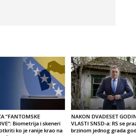
ZA “FANTOMSKE
NAKON DVADESET GODI
E”: Biometrija i skeneri
VLASTI SNSD-a: RS se pra
otkriti ko je ranije krao na
brzinom jednog grada god