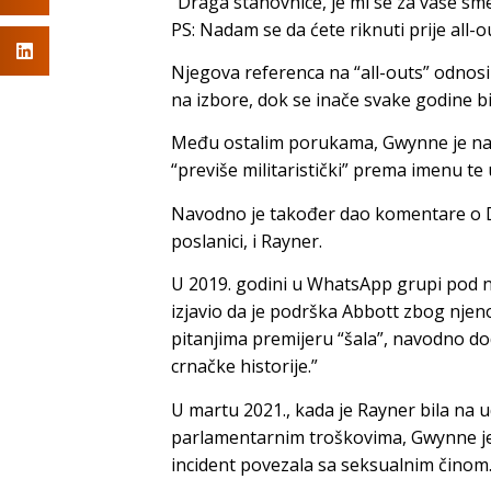
“Draga stanovnice, je mi se za vaše sm
PS: Nadam se da ćete riknuti prije all-o
Njegova referenca na “all-outs” odnosi s
na izbore, dok se inače svake godine bi
Među ostalim porukama, Gwynne je navo
“previše militaristički” prema imenu te 
Navodno je također dao komentare o D
poslanici, i Rayner.
U 2019. godini u WhatsApp grupi pod
izjavio da je podrška Abbott zbog njen
pitanjima premijeru “šala”, navodno dod
crnačke historije.”
U martu 2021., kada je Rayner bila na u
parlamentarnim troškovima, Gwynne je p
incident povezala sa seksualnim činom