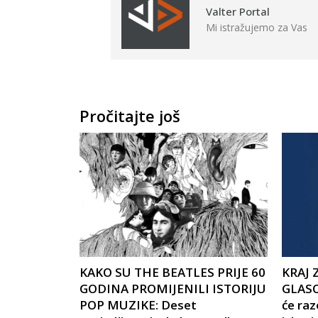
Valter Portal
Mi istražujemo za Vas
Pročitajte još
KAKO SU THE BEATLES PRIJE 60
KRAJ 
GODINA PROMIJENILI ISTORIJU
GLASOV
POP MUZIKE: Deset
će raz