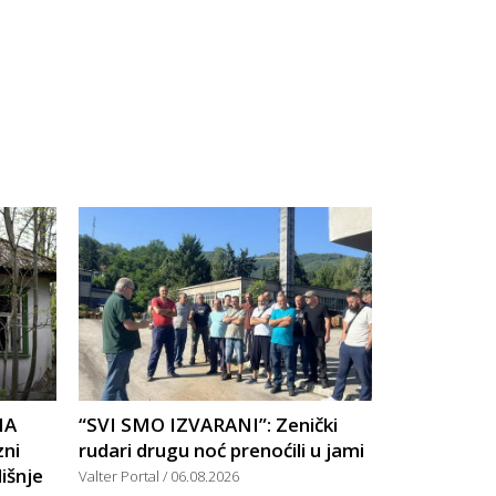
NA
“SVI SMO IZVARANI”: Zenički
zni
rudari drugu noć prenoćili u jami
išnje
Valter Portal
06.08.2026