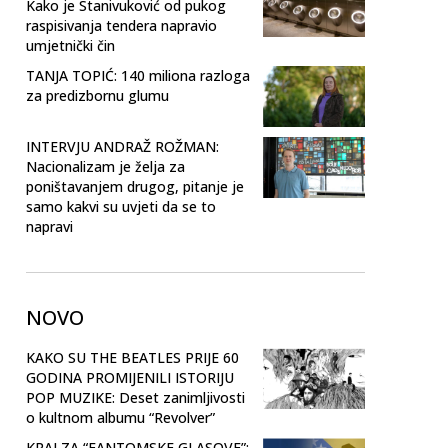
Kako je Stanivuković od pukog
raspisivanja tendera napravio
umjetnički čin
TANJA TOPIĆ: 140 miliona razloga
za predizbornu glumu
INTERVJU ANDRAŽ ROŽMAN:
Nacionalizam je želja za
poništavanjem drugog, pitanje je
samo kakvi su uvjeti da se to
napravi
NOVO
KAKO SU THE BEATLES PRIJE 60
GODINA PROMIJENILI ISTORIJU
POP MUZIKE: Deset zanimljivosti
o kultnom albumu “Revolver”
KRAJ ZA “FANTOMSKE GLASOVE”: