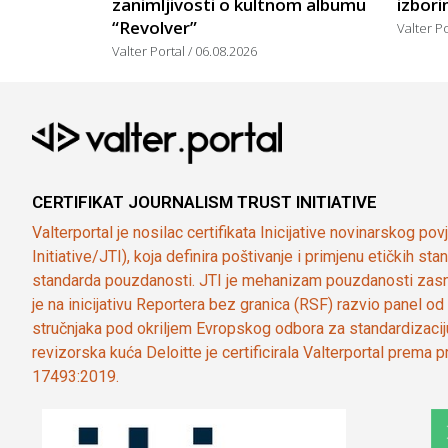
zanimljivosti o kultnom albumu
izbor
“Revolver”
Valter P
Valter Portal
06.08.2026
CERTIFIKAT JOURNALISM TRUST INITIATIVE
Valterportal je nosilac certifikata Inicijative novinarskog po
Initiative/JTI), koja definira poštivanje i primjenu etičkih s
standarda pouzdanosti. JTI je mehanizam pouzdanosti zasn
je na inicijativu Reportera bez granica (RSF) razvio panel 
stručnjaka pod okriljem Evropskog odbora za standardizaci
revizorska kuća Deloitte je certificirala Valterportal prema
17493:2019.