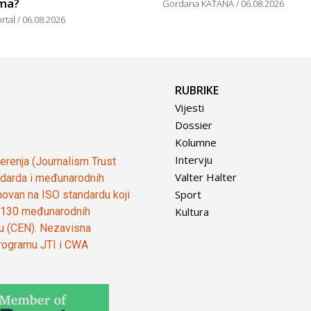
ima?
Gordana KATANA
06.08.2026
ortal
06.08.2026
RUBRIKE
Vijesti
Dossier
Kolumne
Intervju
vjerenja (Journalism Trust
Valter Halter
tandarda i međunarodnih
Sport
ovan na ISO standardu koji
Kultura
od 130 međunarodnih
ju (CEN). Nezavisna
 programu JTI i CWA