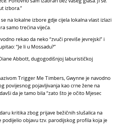
eće. Ponovno sam izabran bez vašeg glasa. Ji se.
ut izbora.”
e na lokalne izbore gdje cijela lokalna vlast izlazi
ra samo trećina vijeća.
dno rekao da neko “zvuči previše jevrejski” i
upitao: “Je li u Mossadu?”
iane Abbott, dugogodišnjoj laburističkoj
 nazivom Trigger Me Timbers, Gwynne je navodno
og povijesnog pojavljivanja kao crne žene na
avši da je tamo bila “zato što je očito Mjesec
daru kritika zbog prijave bežičnih slušalica na
odijelio objavu tzv. parodijskog profila koja je
.