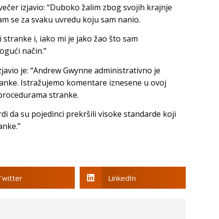
večer izjavio: “Duboko žalim zbog svojih krajnje
vam se za svaku uvredu koju sam nanio.
stranke i, iako mi je jako žao što sam
ogući način.”
javio je: “Andrew Gwynne administrativno je
ranke. Istražujemo komentare iznesene u ovoj
 procedurama stranke.
di da su pojedinci prekršili visoke standarde koji
anke.”
Twitter
LinkedIn