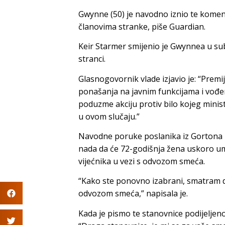
Gwynne (50) je navodno iznio te kome
članovima stranke, piše Guardian.
Keir Starmer smijenio je Gwynnea u su
stranci.
Glasnogovornik vlade izjavio je: “Premi
ponašanja na javnim funkcijama i vođenj
poduzme akciju protiv bilo kojeg minist
u ovom slučaju.”
Navodne poruke poslanika iz Gortona i 
nada da će 72-godišnja žena uskoro umr
vijećnika u vezi s odvozom smeća.
“Kako ste ponovno izabrani, smatram da
odvozom smeća,” napisala je.
Kada je pismo te stanovnice podijelje