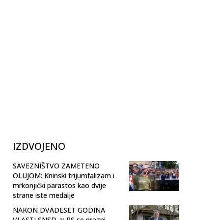
IZDVOJENO
SAVEZNIŠTVO ZAMETENO
OLUJOM: Kninski trijumfalizam i
mrkonjićki parastos kao dvije
strane iste medalje
NAKON DVADESET GODINA
VLASTI SNSD-a: RS se prazni