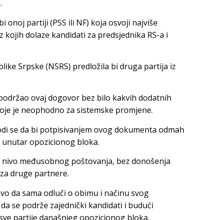
.
 onoj partiji (PSS ili NF) koja osvoji najviše
 kojih dolaze kandidati za predsjednika RS-a i
ke Srpske (NSRS) predložila bi druga partija iz
 podržao ovaj dogovor bez bilo kakvih dodatnih
 koje je neophodno za sistemske promjene.
di se da bi potpisivanjem ovog dokumenta odmah
ce unutar opozicionog bloka.
an nivo međusobnog poštovanja, bez donošenja
 za druge partnere.
avo da sama odluči o obimu i načinu svog
a se podrže zajednički kandidati i budući
 sve partije današnjeg opozicionog bloka.