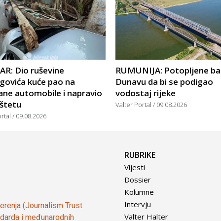
R: Dio ruševine
RUMUNIJA: Potopljene ba
govića kuće pao na
Dunavu da bi se podigao
ane automobile i napravio
vodostaj rijeke
 štetu
Valter Portal
09.08.2026
ortal
09.08.2026
RUBRIKE
Vijesti
Dossier
Kolumne
Intervju
vjerenja (Journalism Trust
Valter Halter
tandarda i međunarodnih