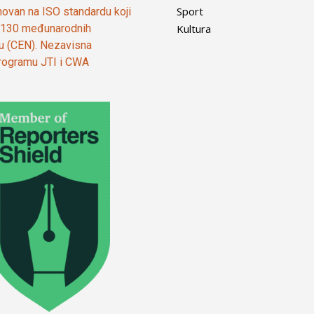
Sport
ovan na ISO standardu koji
Kultura
od 130 međunarodnih
ju (CEN). Nezavisna
 programu JTI i CWA