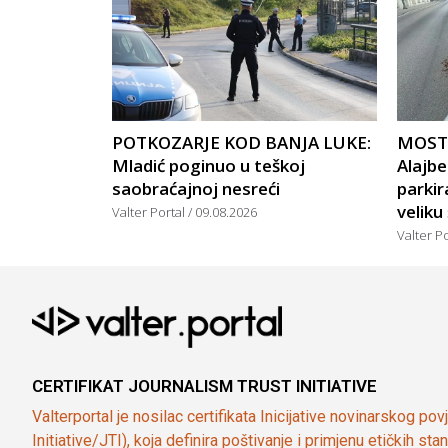
POTKOZARJE KOD BANJA LUKE:
MOSTA
Mladić poginuo u teškoj
Alajbe
saobraćajnoj nesreći
parkir
veliku
Valter Portal
09.08.2026
Valter P
CERTIFIKAT JOURNALISM TRUST INITIATIVE
Valterportal je nosilac certifikata Inicijative novinarskog po
Initiative/JTI), koja definira poštivanje i primjenu etičkih s