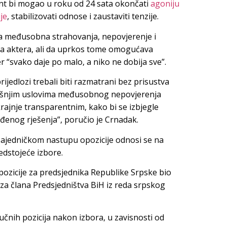
nt bi mogao u roku od 24 sata okončati
agoniju
je
, stabilizovati odnose i zaustaviti tenzije.
va međusobna strahovanja, nepovjerenje i
ka aktera, ali da uprkos tome omogućava
r “svako daje po malo, a niko ne dobija sve”.
ijedlozi trebali biti razmatrani bez prisustva
anašnjim uslovima međusobnog nepovjerenja
rajnje transparentnim, kako bi se izbjegle
đenog rješenja”, poručio je Crnadak.
ajedničkom nastupu opozicije odnosi se na
edstojeće izbore.
opozicije za predsjednika Republike Srpske bio
za člana Predsjedništva BiH iz reda srpskog
jučnih pozicija nakon izbora, u zavisnosti od