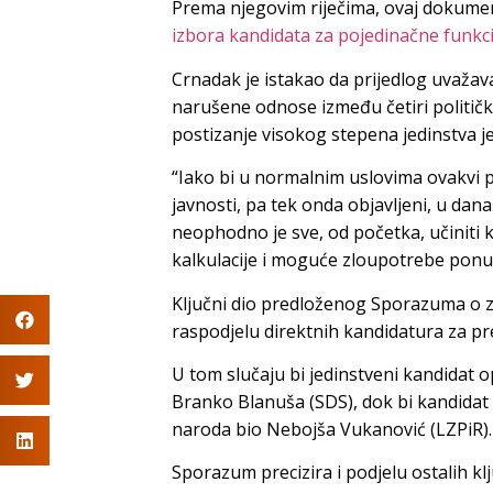
Prema njegovim riječima, ovaj dokume
izbora kandidata za pojedinačne funkci
Crnadak je istakao da prijedlog uvaža
narušene odnose između četiri politič
postizanje visokog stepena jedinstva je
“Iako bi u normalnim uslovima ovakvi pr
javnosti, pa tek onda objavljeni, u d
neophodno je sve, od početka, učiniti k
kalkulacije i moguće zloupotrebe ponu
Ključni dio predloženog Sporazuma o z
raspodjelu direktnih kandidatura za pr
U tom slučaju bi jedinstveni kandidat 
Branko Blanuša (SDS), dok bi kandidat 
naroda bio Nebojša Vukanović (LZPiR).
Sporazum precizira i podjelu ostalih kl