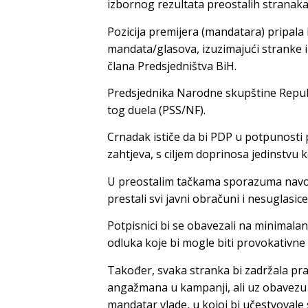
izbornog rezultata preostalih stranaka
Pozicija premijera (mandatara) pripala bi
mandata/glasova, izuzimajući stranke iz
člana Predsjedništva BiH.
Predsjednika Narodne skupštine Republi
tog duela (PSS/NF).
Crnadak ističe da bi PDP u potpunosti
zahtjeva, s ciljem doprinosa jedinstvu
U preostalim tačkama sporazuma navo
prestali svi javni obračuni i nesuglasi
Potpisnici bi se obavezali na minimal
odluka koje bi mogle biti provokativne
Također, svaka stranka bi zadržala pr
angažmana u kampanji, ali uz obavezu d
mandatar vlade, u kojoj bi učestvovale