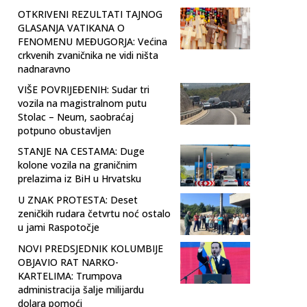
OTKRIVENI REZULTATI TAJNOG
GLASANJA VATIKANA O
FENOMENU MEĐUGORJA: Većina
crkvenih zvaničnika ne vidi ništa
nadnaravno
VIŠE POVRIJEĐENIH: Sudar tri
vozila na magistralnom putu
Stolac – Neum, saobraćaj
potpuno obustavljen
STANJE NA CESTAMA: Duge
kolone vozila na graničnim
prelazima iz BiH u Hrvatsku
U ZNAK PROTESTA: Deset
zeničkih rudara četvrtu noć ostalo
u jami Raspotočje
NOVI PREDSJEDNIK KOLUMBIJE
OBJAVIO RAT NARKO-
KARTELIMA: Trumpova
administracija šalje milijardu
dolara pomoći