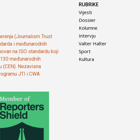
RUBRIKE
Vijesti
Dossier
Kolumne
Intervju
vjerenja (Journalism Trust
Valter Halter
tandarda i međunarodnih
Sport
ovan na ISO standardu koji
Kultura
od 130 međunarodnih
ju (CEN). Nezavisna
 programu JTI i CWA