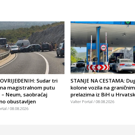
POVRIJEĐENIH: Sudar tri
STANJE NA CESTAMA: Du
a na magistralnom putu
kolone vozila na graničnim
c – Neum, saobraćaj
prelazima iz BiH u Hrvats
no obustavljen
Valter Portal
08.08.2026
ortal
08.08.2026