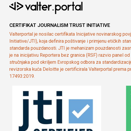
CERTIFIKAT JOURNALISM TRUST INITIATIVE
Valterportal je nosilac certifikata Inicijative novinarskog po
Initiative/JTI), koja definira poštivanje i primjenu etičkih s
standarda pouzdanosti. JTI je mehanizam pouzdanosti zasn
je na inicijativu Reportera bez granica (RSF) razvio panel 
stručnjaka pod okriljem Evropskog odbora za standardizaci
revizorska kuća Deloitte je certificirala Valterportal prema
17493:2019.