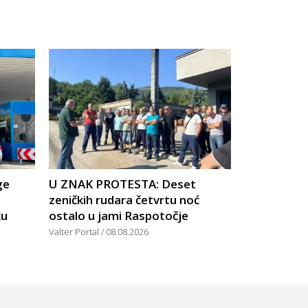
ge
U ZNAK PROTESTA: Deset
zeničkih rudara četvrtu noć
ku
ostalo u jami Raspotočje
Valter Portal
08.08.2026