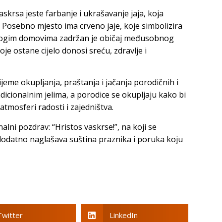
askrsa jeste farbanje i ukrašavanje jaja, koja
. Posebno mjesto ima crveno jaje, koje simbolizira
mnogim domovima zadržan je običaj međusobnog
oje ostane cijelo donosi sreću, zdravlje i
jeme okupljanja, praštanja i jačanja porodičnih i
adicionalnim jelima, a porodice se okupljaju kako bi
 atmosferi radosti i zajedništva.
alni pozdrav: “Hristos vaskrse!”, na koji se
 dodatno naglašava suština praznika i poruka koju
Twitter
LinkedIn