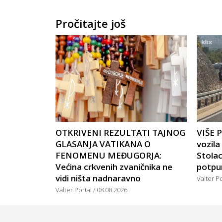
Pročitajte još
OTKRIVENI REZULTATI TAJNOG
VIŠE 
GLASANJA VATIKANA O
vozil
FENOMENU MEĐUGORJA:
Stola
Većina crkvenih zvaničnika ne
potpu
vidi ništa nadnaravno
Valter P
Valter Portal
08.08.2026