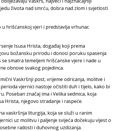
obilježavaju Vaskrs, najveći i najznačajniji
jedu života nad smrću, dobra nad zlom i svjetlosti
u hrišćanskoj vjeri i predstavlja vrhunac
rsenje Isusa Hrista, događaj koji prema
govu božansku prirodu i donosi poruku spasenja
 se smatra temeljem hrišćanske vjere i nade u
ovne obnove svakog pojedinca.
ični Vaskršnji post, vrijeme odricanja, molitve i
rioda vjernici nastoje očistiti duh i tijelo, kako bi
ru. Poseban značaj ima i Velika sedmica, koja
a Hrista, njegovo stradanje i raspeće.
a vaskršnja liturgija, koja se služi u ranim
ernici uz molitvu i paljenje svijeća dočekuju vijest o
osebne radosti i duhovnog uzdizanja.