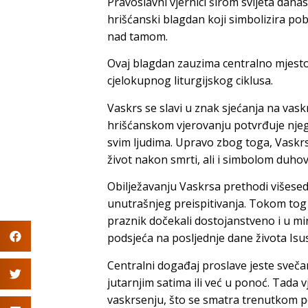
Pravoslavni vjernici širom svijeta danas 
hrišćanski blagdan koji simbolizira pob
nad tamom.
Ovaj blagdan zauzima centralno mjesto 
cjelokupnog liturgijskog ciklusa.
Vaskrs se slavi u znak sjećanja na vask
hrišćanskom vjerovanju potvrđuje nje
svim ljudima. Upravo zbog toga, Vaskrs
život nakon smrti, ali i simbolom duh
Obilježavanju Vaskrsa prethodi višesedm
unutrašnjeg preispitivanja. Tokom tog pe
praznik dočekali dostojanstveno i u mi
podsjeća na posljednje dane života Isus
Centralni događaj proslave jeste svečan
jutarnjim satima ili već u ponoć. Tada vj
vaskrsenju, što se smatra trenutkom p