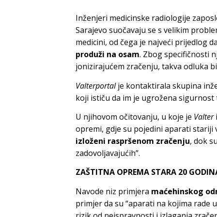
Inženjeri medicinske radiologije zapos
Sarajevo suočavaju se s velikim probl
medicini, od čega je najveći prijedlog 
produži na osam
. Zbog specifičnosti n
jonizirajućem zračenju, takva odluka b
Valterportal
je kontaktirala skupina inže
koji ističu da im je ugrožena sigurnost
U njihovom očitovanju, u koje je
Valter
opremi, gdje su pojedini aparati starij
izloženi raspršenom zračenju
, dok s
zadovoljavajućih”.
ZAŠTITNA OPREMA STARA 20 GODIN
Navode niz primjera
maćehinskog od
primjer da su “aparati na kojima rade 
rizik od neispravnosti i izlaganja zrače