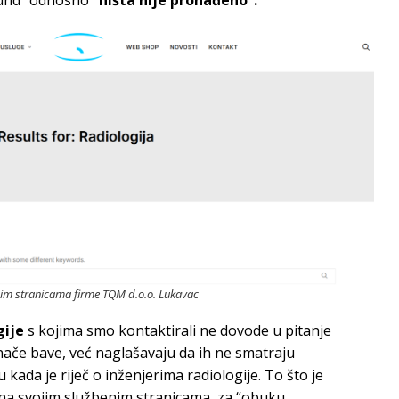
Found” odnosno
“ništa nije pronađeno”.
nim stranicama firme TQM d.o.o. Lukavac
gije
s kojima smo kontaktirali ne dovode u pitanje
nače bave, već naglašavaju da ih ne smatraju
kada je riječ o inženjerima radiologije. To što je
na svojim službenim stranicama, za “obuku