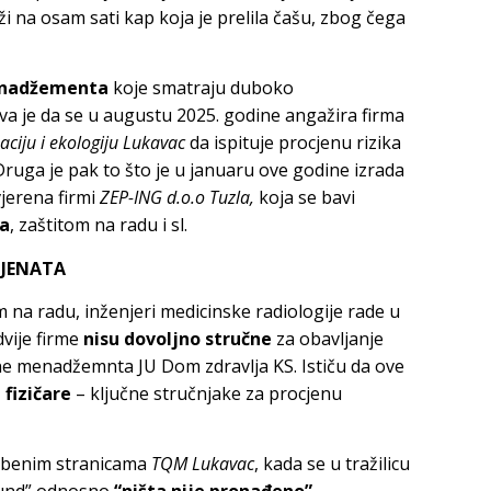
i na osam sati kap koja je prelila čašu, zbog čega
enadžementa
koje smatraju duboko
va je da se u augustu 2025. godine angažira firma
zaciju i ekologiju Lukavac
da ispituje procjenu rizika
 Druga je pak to što je u januaru ove godine izrada
jerena firmi
ZEP-ING d.o.o Tuzla,
koja se bavi
ša
, zaštitom na radu i sl.
IJENATA
 na radu, inženjeri medicinske radiologije rade u
dvije firme
nisu dovoljno stručne
za obavljanje
ne menadžemnta JU Dom zdravlja KS. Ističu da ove
fizičare
– ključne stručnjake za procjenu
lužbenim stranicama
TQM Lukavac
, kada se u tražilicu