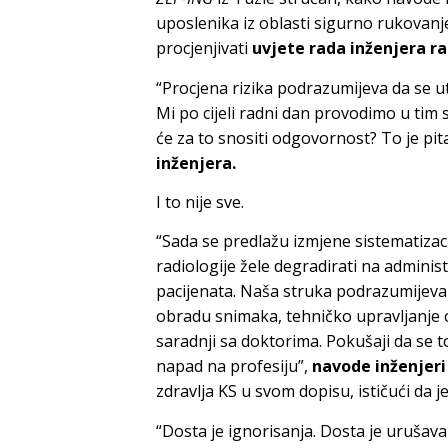
uposlenika iz oblasti sigurno rukovanj
procjenjivati
uvje
t
e rada inženjera ra
“Procjena rizika podrazumijeva da se u
Mi po cijeli radni dan provodimo u tim 
će za to snositi odgovornost? To je pit
inženjera.
I to nije sve.
“Sada se predlažu izmjene sistematizac
radiologije žele degradirati na administ
pacijenata. Naša struka podrazumijeva r
obradu snimaka, tehničko upravljanje 
saradnji sa doktorima. Pokušaji da se t
napad na profesiju”,
navode inženjeri
zdravlja KS u svom dopisu, ističući da j
“Dosta je ignorisanja. Dosta je urušava