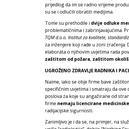
prijedlog da im se radno vrijeme produž
su se i odlučili obratiti medijima.
Tome su prethodile i
dvije odluke m
problematičnima i zabrinjavajućima. Pr
TQM d.o.o. Institut za kvalitete, standardi
za inženjere koji rade u zoni zračenja.
elaborata o njihovim uvjetima rada pov
zaštitom od požara
,
zaštitom okoli
UGROŽENO ZDRAVLJE RADNIKA I PAC
Naime, iako se obje firme bave zaštitom
specifičnim uvjetima i smatraju da ove 
poslova za koje su angažirane od stra
firme
nemaju licencirane medicinske 
radijacijske sigurnosti.
Zanimljivo je i da se, na primjer, na s