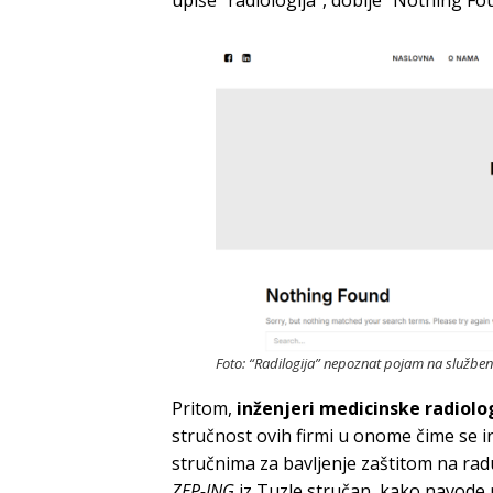
upiše “radiologija”, dobije “Nothing 
Foto: “Radilogija” nepoznat pojam na službe
Pritom,
inženjeri medicinske radiolo
stručnost ovih firmi u onome čime se i
stručnima za bavljenje zaštitom na radu 
ZEP-ING
iz Tuzle stručan, kako navode 