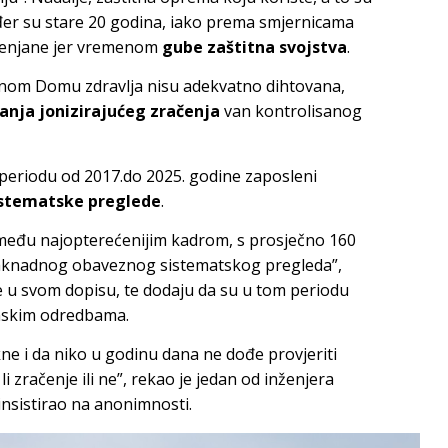
er su stare 20 godina, iako prema smjernicama
ijenjane jer vremenom
gube zaštitna svojstva
.
nom Domu zdravlja nisu adekvatno dihtovana,
anja jonizirajućeg zračenja
van kontrolisanog
u periodu od 2017.do 2025. godine zaposleni
sistematske preglede
.
eđu najopterećenijim kadrom, s prosječno 160
naknadnog obaveznog sistematskog pregleda”,
e u svom dopisu, te dodaju da su u tom periodu
konskim odredbama.
ekne i da niko u godinu dana ne dođe provjeriti
li zračenje ili ne”, rekao je jedan od inženjera
e insistirao na anonimnosti.