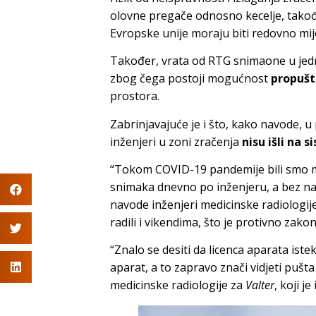
olovne pregače odnosno kecelje, takođ
Evropske unije moraju biti redovno m
Također, vrata od RTG snimaone u jed
zbog čega postoji mogućnost
propušt
prostora.
Zabrinjavajuće je i što, kako navode, 
inženjeri u zoni zračenja
nisu išli na 
“Tokom COVID-19 pandemije bili smo m
snimaka dnevno po inženjeru, a bez 
navode inženjeri medicinske radiologij
radili i vikendima, što je protivno za
“Znalo se desiti da licenca aparata ist
aparat, a to zapravo znači vidjeti pušta 
medicinske radiologije za
Valter
, koji j