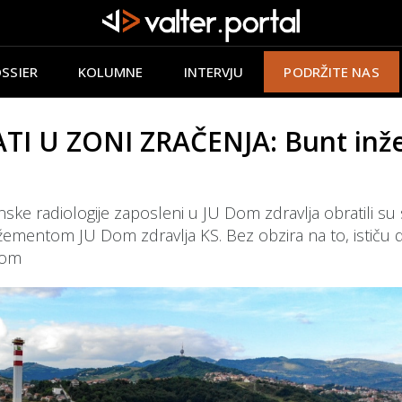
SSIER
KOLUMNE
INTERVJU
PODRŽITE NAS
TI U ZONI ZRAČENJA: Bunt inžen
ke radiologije zaposleni u JU Dom zdravlja obratili su se
ntom JU Dom zdravlja KS. Bez obzira na to, ističu da 
nom