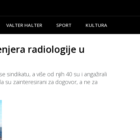
VALTER HALTER
SPORT
KULTURA
jera radiologije u
 sindikatu, a više od njih 40 su i angažirali
su zainteresirani za dogovor, a ne za