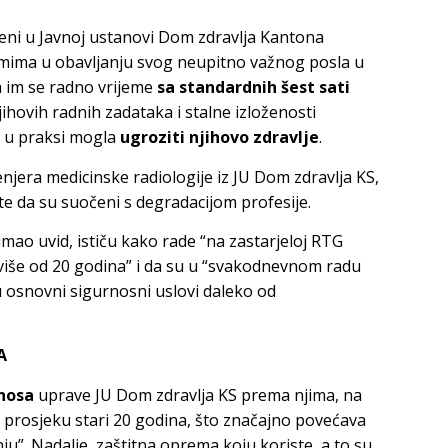
leni u Javnoj ustanovi Dom zdravlja Kantona
emima u obavljanju svog neupitno važnog posla u
da im se radno vrijeme
sa standardnih šest sati
jihovih radnih zadataka i stalne izloženosti
i u praksi mogla
ugroziti njihovo zdravlje
.
njera medicinske radiologije iz JU Dom zdravlja KS,
 te da su suočeni s degradacijom profesije.
imao uvid, ističu kako rade “na zastarjeloj RTG
i više od 20 godina” i da su u “svakodnevnom radu
u osnovni sigurnosni uslovi daleko od
A
nosa
uprave JU Dom zdravlja KS prema njima, na
u prosjeku stari 20 godina, što značajno povećava
nju”. Nadalje, zaštitna oprema koju koriste, a to su