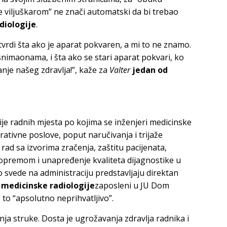
e viljuškarom” ne znači automatski da bi trebao
diologije
.
tvrdi šta ako je aparat pokvaren, a mi to ne znamo.
snimaonama, i šta ako se stari aparat pokvari, ko
anje našeg zdravlja!”, kaže za
Valter
jedan od
ije radnih mjesta po kojima se inženjeri medicinske
rativne poslove, poput naručivanja i trijaže
ad sa izvorima zračenja, zaštitu pacijenata,
opremom i unapređenje kvaliteta dijagnostike u
o svede na administraciju predstavljaju direktan
 medicinske radiologije
zaposleni u JU Dom
e to “apsolutno neprihvatljivo”.
nja struke. Dosta je ugrožavanja zdravlja radnika i