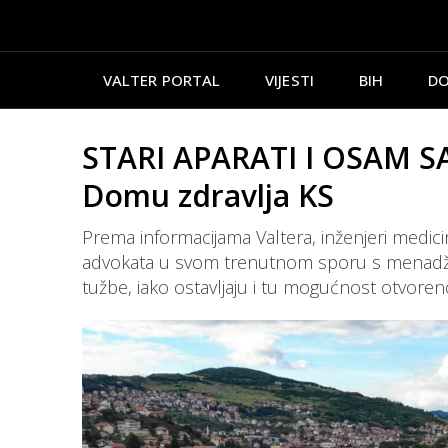
VALTER PORTAL
VIJESTI
BIH
DO
STARI APARATI I OSAM SA
Domu zdravlja KS
Prema informacijama Valtera, inženjeri medicins
advokata u svom trenutnom sporu s menadžeme
tužbe, iako ostavljaju i tu mogućnost otvore