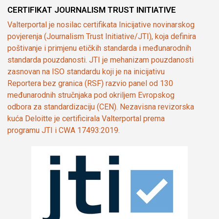
CERTIFIKAT JOURNALISM TRUST INITIATIVE
Valterportal je nosilac certifikata Inicijative novinarskog
povjerenja (Journalism Trust Initiative/JTI), koja definira
poštivanje i primjenu etičkih standarda i međunarodnih
standarda pouzdanosti. JTI je mehanizam pouzdanosti
zasnovan na ISO standardu koji je na inicijativu
Reportera bez granica (RSF) razvio panel od 130
međunarodnih stručnjaka pod okriljem Evropskog
odbora za standardizaciju (CEN). Nezavisna revizorska
kuća Deloitte je certificirala Valterportal prema
programu JTI i CWA 17493:2019.