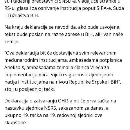
su i tadašnji predstavnici SNSD-a, vladajuće stranke u
RS-u, glasali za osnivanje institucija poput SIPA-e, Suda
i Tužilaštva BiH.
Na kraju deklaracije se navodi da, ako bude usvojena,
tekst bude poslan na razne adrese u BiH, ali i van naše
zemlje.
“Ova deklaracija bit će dostavljena svim relevantnim
međunarodnim institucijama, ambasadama potpisnica
Aneksa X, ambasadama zemalja članica Vijeća za
implementaciju mira, Vijeću sigurnosti Ujedinjenih
nacija i institucijama na nivou Republike Srpske i BiH”,
stoji u posljednjoj tački.
Deklaracija o zatvaranju OHR-a bit će prva tačka na
nastavku sjednice NSRS, zakazanom za danas, a
ukupno 19. tačka na 19. redovnoj sjednici ove
skupštine.