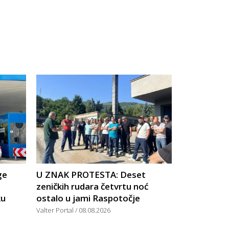
ge
U ZNAK PROTESTA: Deset
zeničkih rudara četvrtu noć
ku
ostalo u jami Raspotočje
Valter Portal
08.08.2026