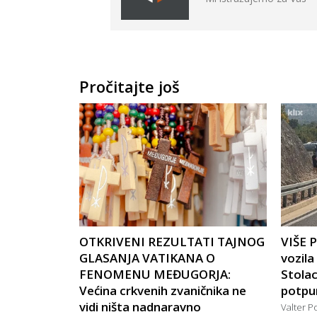
Pročitajte još
OTKRIVENI REZULTATI TAJNOG
VIŠE 
GLASANJA VATIKANA O
vozil
FENOMENU MEĐUGORJA:
Stola
Većina crkvenih zvaničnika ne
potpu
vidi ništa nadnaravno
Valter P