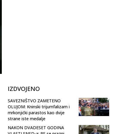
IZDVOJENO
SAVEZNIŠTVO ZAMETENO
OLUJOM: Kninski trijumfalizam i
mrkonjićki parastos kao dvije
strane iste medalje
NAKON DVADESET GODINA
VLASTI SNSD-a: RS se prazni