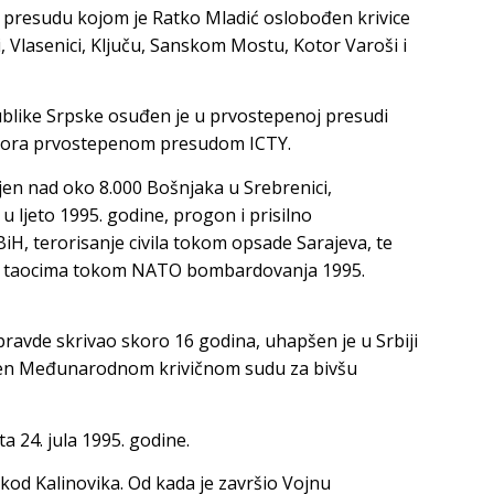
u presudu kojom je Ratko Mladić oslobođen krivice
i, Vlasenici, Ključu, Sanskom Mostu, Kotor Varoši i
blike Srpske osuđen je u prvostepenoj presudi
tvora prvostepenom presudom ICTY.
njen nad oko 8.000 Bošnjaka u Srebrenici,
 u ljeto 1995. godine, progon i prisilno
iH, terorisanje civila tokom opsade Sarajeva, te
N taocima tokom NATO bombardovanja 1995.
 pravde skrivao skoro 16 godina, uhapšen je u Srbiji
ručen Međunarodnom krivičnom sudu za bivšu
a 24. jula 1995. godine.
kod Kalinovika. Od kada je završio Vojnu