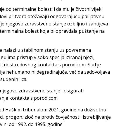
e od terminalne bolesti i da mu je životni vijek
ovi pritvora otežavaju odgovarajuću palijativnu
 je njegovo zdravstveno stanje ozbiljno i zahtijeva
terminalna bolest koja bi opravdala puštanje na
se nalazi u stabilnom stanju uz povremena
gu ima pristup visoko specijaliziranoj njezi,
ogućnost redovnog kontakta s porodicom. Sud je
nije nehumano ni degradirajuće, već da zadovoljava
uđenih lica.
i njegovo zdravstveno stanje i osigurati
anje kontakta s porodicom.
ed Haškim tribunalom 2021. godine na doživotnu
, progon, zločine protiv čovječnosti, istrebljivanje
vini od 1992. do 1995. godine.