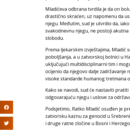
Mladićeva odbrana tvrdila je da on boluj
drastično skraćen, uz napomenu da usl
njegu. Međutim, sud je utvrdio da, iako
svakodnevnu njegu, ne postoji akutna 
slobodu.
Prema ljekarskim izvještajima, Mladić 
poboljšanja, a u zatvorskoj bolnici u Ha
uključujući multidisciplinarni tim i m
ocijenio da njegovo dalje zadržavanje 
visoke standarde humanog tretmana os
Kako se navodi, sud će nastaviti pratit
odgovarajuću njegu i uslove za održav
Podsjetimo, Ratko Mladić osuđen je pr
zatvorsku kaznu za genocid u Srebrenici
i druge ratne zločine u Bosni i Hercego