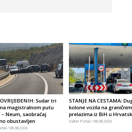
POVRIJEĐENIH: Sudar tri
STANJE NA CESTAMA: Du
a na magistralnom putu
kolone vozila na graničnim
c – Neum, saobraćaj
prelazima iz BiH u Hrvats
no obustavljen
Valter Portal
08.08.2026
ortal
08.08.2026