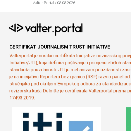
Valter Portal
08.08.2026
CERTIFIKAT JOURNALISM TRUST INITIATIVE
Valterportal je nosilac certifikata Inicijative novinarskog po
Initiative/JTI), koja definira poštivanje i primjenu etičkih s
standarda pouzdanosti. JTI je mehanizam pouzdanosti zasn
je na inicijativu Reportera bez granica (RSF) razvio panel 
stručnjaka pod okriljem Evropskog odbora za standardizaci
revizorska kuća Deloitte je certificirala Valterportal prema
17493:2019.