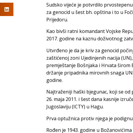
Sudsko vijeće je potvrdilo prvostepen
za genocid u šest bh. opština i to u Foč
Prijedoru.
Kao bivši ratni komandant Vojske Repu
2017. godine na kaznu doživotnog za
Utvrđeno je da je kriv za genocid poči
zaštićenoj zoni Ujedinjenih nacija (UN),
premještanje Bošnjaka i Hrvata širom B
držanje pripadnika mirovnih snaga U
godine.
Najtraženiji haški bjegunac, koji se od
26. maja 2011. i šest dana kasnije iz
Jugoslaviju (ICTY) u Hagu.
Prva optužnica protiv njega je podignut
Rođen je 1943. godine u Božanovićima 