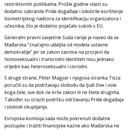
restriktivnim politikama. Prošle godine vlasti su
dodatno zabranile Pride događaje i odobrile korištenje
biometrijskog nadzora za identifikaciju organizatora i
učesnika, što je dodatno pojačalo sukob s EU.
Generalni pravni savjetnik Suda ranije je naveo da se
Mađarska “značajno udaljila od modela ustavne
demokratije” jer se zakon zasniva na procjeni da
homoseksualni i transrodni identiteti nisu jednako
vrijedni kao heteroseksualni i cisrodni.
S druge strane, Péter Magyar i njegova stranka Tisza
poručili su da podržavaju slobodu da ljudi žive i vole
koga žele, sve dok ne krše zakon ili ne štete drugima.
Također su izrazili podršku održavanju Pride događaja
i slobodi okupljanja.
Evropska komisija sada može pokrenuti dodatne
postupke i tražiti finansijske kazne ako Mađarska ne