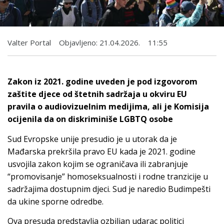
Valter Portal
Objavljeno:
21.04.2026.
11:55
Zakon iz 2021. godine uveden je pod izgovorom
zaštite djece od štetnih sadržaja u okviru EU
pravila o audiovizuelnim medijima, ali je Komisija
ocijenila da on diskriminiše LGBTQ osobe
Sud Evropske unije presudio je u utorak da je
Mađarska prekršila pravo EU kada je 2021. godine
usvojila zakon kojim se ograničava ili zabranjuje
“promovisanje” homoseksualnosti i rodne tranzicije u
sadržajima dostupnim djeci. Sud je naredio Budimpešti
da ukine sporne odredbe.
Ova presuda predstavlja ozbiljan udarac politici