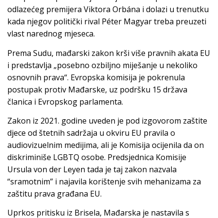
odlazećeg premijera Viktora Orbána i dolazi u trenutku
kada njegov politički rival Péter Magyar treba preuzeti
vlast narednog mjeseca.
Prema Sudu, mađarski zakon krši više pravnih akata EU
i predstavlja „posebno ozbiljno miješanje u nekoliko
osnovnih prava“. Evropska komisija je pokrenula
postupak protiv Mađarske, uz podršku 15 država
članica i Evropskog parlamenta.
Zakon iz 2021. godine uveden je pod izgovorom zaštite
djece od štetnih sadržaja u okviru EU pravila o
audiovizuelnim medijima, ali je Komisija ocijenila da on
diskriminiše LGBTQ osobe. Predsjednica Komisije
Ursula von der Leyen tada je taj zakon nazvala
“sramotnim” i najavila korištenje svih mehanizama za
zaštitu prava građana EU.
Uprkos pritisku iz Brisela, Mađarska je nastavila s