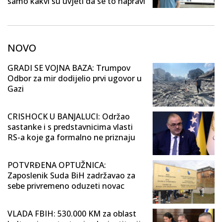
samo kakvi su uvjeti da se to napravi
NOVO
GRADI SE VOJNA BAZA: Trumpov
Odbor za mir dodijelio prvi ugovor u
Gazi
CRISHOCK U BANJALUCI: Održao
sastanke i s predstavnicima vlasti
RS-a koje ga formalno ne priznaju
POTVRĐENA OPTUŽNICA:
Zaposlenik Suda BiH zadržavao za
sebe privremeno oduzeti novac
VLADA FBIH: 530.000 KM za oblast