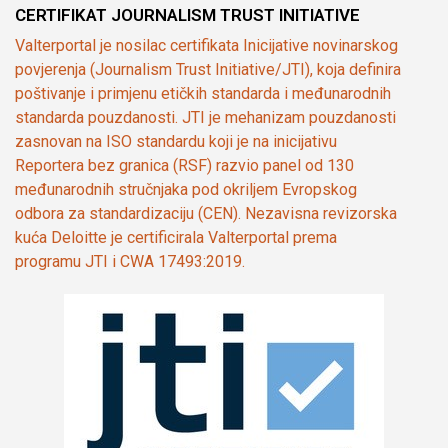
CERTIFIKAT JOURNALISM TRUST INITIATIVE
Valterportal je nosilac certifikata Inicijative novinarskog
povjerenja (Journalism Trust Initiative/JTI), koja definira
poštivanje i primjenu etičkih standarda i međunarodnih
standarda pouzdanosti. JTI je mehanizam pouzdanosti
zasnovan na ISO standardu koji je na inicijativu
Reportera bez granica (RSF) razvio panel od 130
međunarodnih stručnjaka pod okriljem Evropskog
odbora za standardizaciju (CEN). Nezavisna revizorska
kuća Deloitte je certificirala Valterportal prema
programu JTI i CWA 17493:2019.