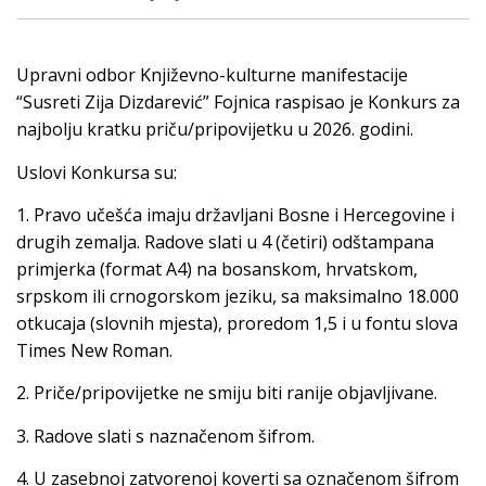
Upravni odbor Književno-kulturne manifestacije
“Susreti Zija Dizdarević” Fojnica raspisao je Konkurs za
najbolju kratku priču/pripovijetku u 2026. godini.
Uslovi Konkursa su:
1. Pravo učešća imaju državljani Bosne i Hercegovine i
drugih zemalja. Radove slati u 4 (četiri) odštampana
primjerka (format A4) na bosanskom, hrvatskom,
srpskom ili crnogorskom jeziku, sa maksimalno 18.000
otkucaja (slovnih mjesta), proredom 1,5 i u fontu slova
Times New Roman.
2. Priče/pripovijetke ne smiju biti ranije objavljivane.
3. Radove slati s naznačenom šifrom.
4. U zasebnoj zatvorenoj koverti sa označenom šifrom