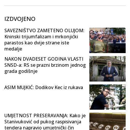
IZDVOJENO
SAVEZNIŠTVO ZAMETENO OLUJOM:
Kninski trijumfalizam i mrkonjićki
parastos kao dvije strane iste
medalje
NAKON DVADESET GODINA VLASTI
SNSD-a: RS se prazni brzinom jednog
grada godišnje
ASIM MUJKIĆ: Dodikov Kec iz rukava
UMJETNOST PRESERAVANJA: Kako je
Stanivuković od pukog raspisivanja
tendera napravio umjetnički čin