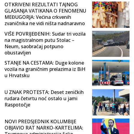
OTKRIVENI REZULTATI TAJNOG
GLASANJA VATIKANA O FENOMENU
MEĐUGORJA: Većina crkvenih
zvaničnika ne vidi ništa nadnaravno
VIŠE POVRIJEĐENIH: Sudar tri vozila
na magistralnom putu Stolac –
Neum, saobraćaj potpuno
obustavljen
STANJE NA CESTAMA: Duge kolone
vozila na graničnim prelazima iz BiH
u Hrvatsku
U ZNAK PROTESTA: Deset zeničkih
rudara četvrtu noć ostalo u jami
Raspotočje
NOVI PREDSJEDNIK KOLUMBIJE
OBJAVIO RAT NARKO-KARTELIMA:
Trumpova administracija šalje