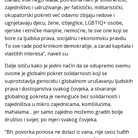
zajedništvo i udruživanje, jer fašistički, militaristički,
okupatorski pokreti već odavno zbijaju redove i
ugnjetavaju djecu, žene, izbjeglice, LGBTIQ+ osobe,
vjerske i etničke manjine, nemoćne, te sve one koji se
bore za ljudska prava, socijalnu i ekonomsku pravdu.
To sve rade pod krinkom demokratije, a zarad kapitala i
vlastitih interesa”, naveli su.
Dalje ističu kako je jedini način da se odupremo svemu
ovome je globalni pokret solidarnosti koji se
suprotstavlja genocidu i globalnom urušavanju ljudskih
prava i dostojanstva svakog čovjeka, a stvaranje
globalnog pokreta je nemoguće bez solidarnosti i
zajedništva u mikro zajednicama, komšilucima,
mahalama… jer samo zajedno možemo graditi bolje
društvo i svijet, po mjeri svakog čovjeka.
“Bh. povorka ponosa ne dolazi iz vana, nije uvoz tuđih