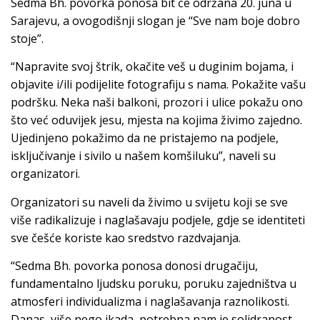
Sedma Bh. povorka ponosa bit će održana 20. juna u
Sarajevu, a ovogodišnji slogan je “Sve nam boje dobro
stoje”.
“Napravite svoj štrik, okačite veš u duginim bojama, i
objavite i/ili podijelite fotografiju s nama. Pokažite vašu
podršku. Neka naši balkoni, prozori i ulice pokažu ono
što već oduvijek jesu, mjesta na kojima živimo zajedno.
Ujedinjeno pokažimo da ne pristajemo na podjele,
isključivanje i sivilo u našem komšiluku”, naveli su
organizatori.
Organizatori su naveli da živimo u svijetu koji se sve
više radikalizuje i naglašavaju podjele, gdje se identiteti
sve češće koriste kao sredstvo razdvajanja.
“Sedma Bh. povorka ponosa donosi drugačiju,
fundamentalno ljudsku poruku, poruku zajedništva u
atmosferi individualizma i naglašavanja raznolikosti.
Danas, više nego ikada, potrebna nam je solidranost,