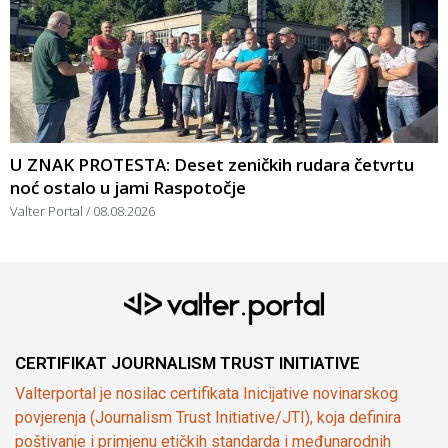
U ZNAK PROTESTA: Deset zeničkih rudara četvrtu
noć ostalo u jami Raspotočje
Valter Portal
08.08.2026
CERTIFIKAT JOURNALISM TRUST INITIATIVE
Valterportal je nosilac certifikata Inicijative novinarskog
povjerenja (Journalism Trust Initiative/JTI), koja definira
poštivanje i primjenu etičkih standarda i međunarodnih