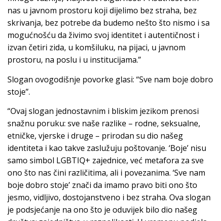
nas u javnom prostoru koji dijelimo bez straha, bez
skrivanja, bez potrebe da budemo nešto što nismo i sa
mogućnošću da živimo svoj identitet i autentičnost i
izvan četiri zida, u komšiluku, na pijaci, u javnom
prostoru, na poslu i u institucijama.”
Slogan ovogodišnje povorke glasi: “Sve nam boje dobro
stoje”.
“Ovaj slogan jednostavnim i bliskim jezikom prenosi
snažnu poruku: sve naše razlike – rodne, seksualne,
etničke, vjerske i druge – prirodan su dio našeg
identiteta i kao takve zaslužuju poštovanje. ‘Boje’ nisu
samo simbol LGBTIQ+ zajednice, već metafora za sve
ono što nas čini različitima, ali i povezanima. ‘Sve nam
boje dobro stoje’ znači da imamo pravo biti ono što
jesmo, vidljivo, dostojanstveno i bez straha. Ova slogan
je podsjećanje na ono što je oduvijek bilo dio našeg