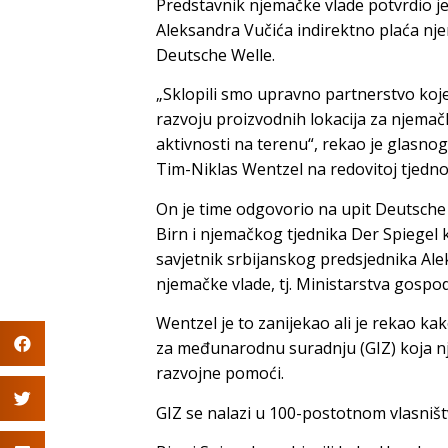
Predstavnik njemačke vlade potvrdio je
Aleksandra Vučića indirektno plaća nj
Deutsche Welle.
„Sklopili smo upravno partnerstvo koje 
razvoju proizvodnih lokacija za njemačk
aktivnosti na terenu“, rekao je glasn
Tim-Niklas Wentzel na redovitoj tjednoj
On je time odgovorio na upit Deutsche W
Birn i njemačkog tjednika Der Spiegel k
savjetnik srbijanskog predsjednika Ale
njemačke vlade, tj. Ministarstva gospo
Wentzel je to zanijekao ali je rekao k
za međunarodnu suradnju (GIZ) koja nj
razvojne pomoći.
GIZ se nalazi u 100-postotnom vlasniš