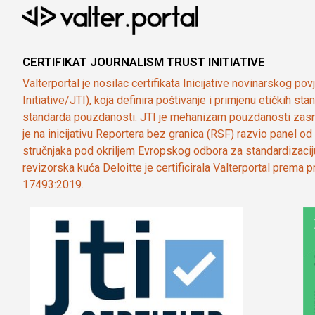
CERTIFIKAT JOURNALISM TRUST INITIATIVE
Valterportal je nosilac certifikata Inicijative novinarskog po
Initiative/JTI), koja definira poštivanje i primjenu etičkih s
standarda pouzdanosti. JTI je mehanizam pouzdanosti zasn
je na inicijativu Reportera bez granica (RSF) razvio panel 
stručnjaka pod okriljem Evropskog odbora za standardizaci
revizorska kuća Deloitte je certificirala Valterportal prema
17493:2019.