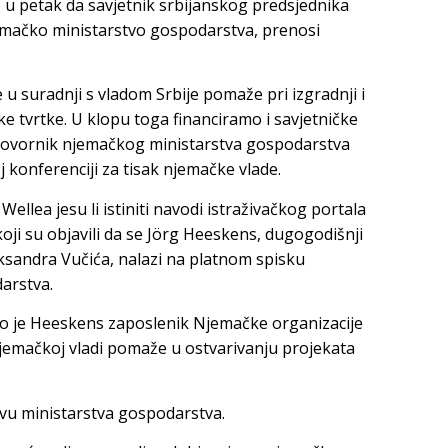
 u petak da savjetnik srbijanskog predsjednika
emačko ministarstvo gospodarstva, prenosi
u suradnji s vladom Srbije pomaže pri izgradnji i
e tvrtke. U klopu toga financiramo i savjetničke
ogovornik njemačkog ministarstva gospodarstva
 konferenciji za tisak njemačke vlade.
ellea jesu li istiniti navodi istraživačkog portala
oji su objavili da se Jörg Heeskens, dugogodišnji
ksandra Vučića, nalazi na platnom spisku
darstva.
ako je Heeskens zaposlenik Njemačke organizacije
emačkoj vladi pomaže u ostvarivanju projekata
tvu ministarstva gospodarstva.