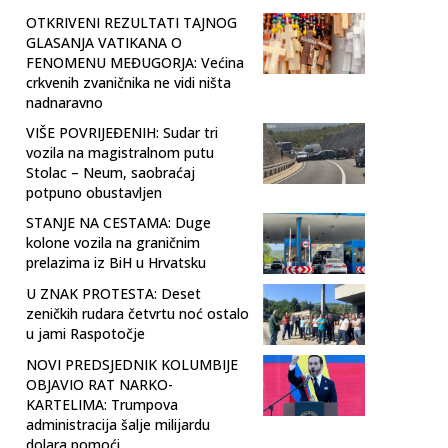
OTKRIVENI REZULTATI TAJNOG
GLASANJA VATIKANA O
FENOMENU MEĐUGORJA: Većina
crkvenih zvaničnika ne vidi ništa
nadnaravno
VIŠE POVRIJEĐENIH: Sudar tri
vozila na magistralnom putu
Stolac – Neum, saobraćaj
potpuno obustavljen
STANJE NA CESTAMA: Duge
kolone vozila na graničnim
prelazima iz BiH u Hrvatsku
U ZNAK PROTESTA: Deset
zeničkih rudara četvrtu noć ostalo
u jami Raspotočje
NOVI PREDSJEDNIK KOLUMBIJE
OBJAVIO RAT NARKO-
KARTELIMA: Trumpova
administracija šalje milijardu
dolara pomoći