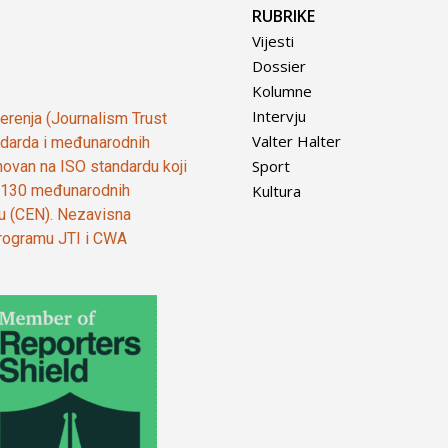
RUBRIKE
Vijesti
Dossier
Kolumne
Intervju
vjerenja (Journalism Trust
Valter Halter
tandarda i međunarodnih
Sport
ovan na ISO standardu koji
Kultura
od 130 međunarodnih
ju (CEN). Nezavisna
 programu JTI i CWA