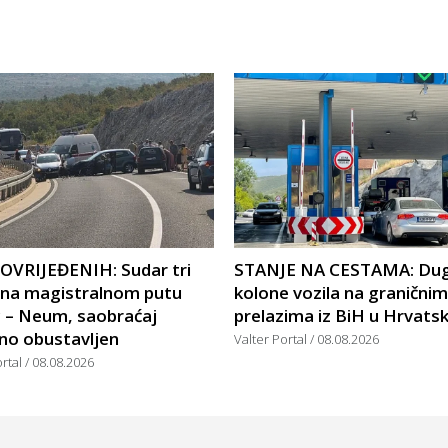
POVRIJEĐENIH: Sudar tri
STANJE NA CESTAMA: Du
a na magistralnom putu
kolone vozila na graničnim
c – Neum, saobraćaj
prelazima iz BiH u Hrvats
no obustavljen
Valter Portal
08.08.2026
ortal
08.08.2026