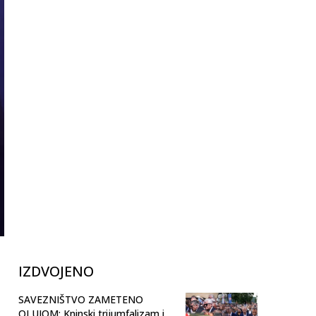
IZDVOJENO
SAVEZNIŠTVO ZAMETENO
OLUJOM: Kninski trijumfalizam i