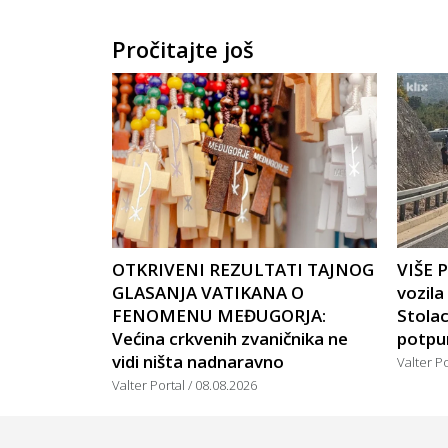
Pročitajte još
OTKRIVENI REZULTATI TAJNOG
VIŠE 
GLASANJA VATIKANA O
vozil
FENOMENU MEĐUGORJA:
Stola
Većina crkvenih zvaničnika ne
potpu
vidi ništa nadnaravno
Valter P
Valter Portal
08.08.2026