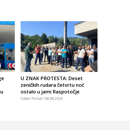
ge
U ZNAK PROTESTA: Deset
zeničkih rudara četvrtu noć
ku
ostalo u jami Raspotočje
Valter Portal
08.08.2026