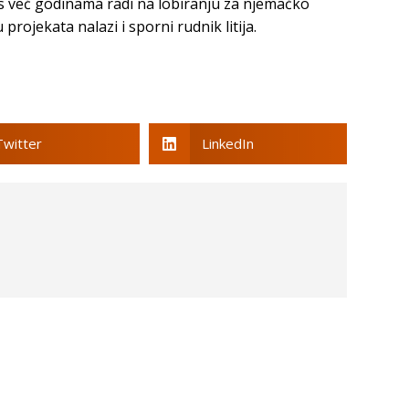
ns već godinama radi na lobiranju za njemačko
projekata nalazi i sporni rudnik litija.
Twitter
LinkedIn