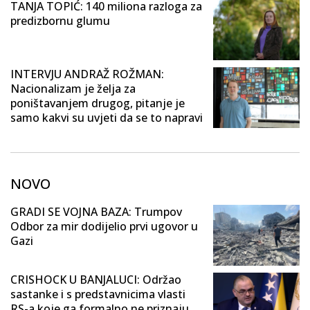
TANJA TOPIĆ: 140 miliona razloga za
predizbornu glumu
INTERVJU ANDRAŽ ROŽMAN:
Nacionalizam je želja za
poništavanjem drugog, pitanje je
samo kakvi su uvjeti da se to napravi
NOVO
GRADI SE VOJNA BAZA: Trumpov
Odbor za mir dodijelio prvi ugovor u
Gazi
CRISHOCK U BANJALUCI: Održao
sastanke i s predstavnicima vlasti
RS-a koje ga formalno ne priznaju