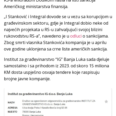
RS-a Miloradom Dodikom našla na listi sankcija
Američkog ministarstva finansija.
„I Stanković i Integral dovode se u vezu sa korupcijom u
građevinskom sektoru, gdje je Integral dobio neke od
najvećih projekata u RS-u zahvaljujući svojoj blizini
rukovodstvu RS-a”, navedeno je u
odluci
o sankcijama.
Zbog smrti vlasnika Stankovića kompanija je u aprilu
ove godine uklonjena sa crne liste američkih sankcija.
Institut za građevinarstvo “IG” Banja Luka sada djeluje
samostalno i sa prihodom iz 2023. od skoro 15 miliona
KM dosta uspješno osvaja tendere koje raspisuju
brojne javne kompanije.