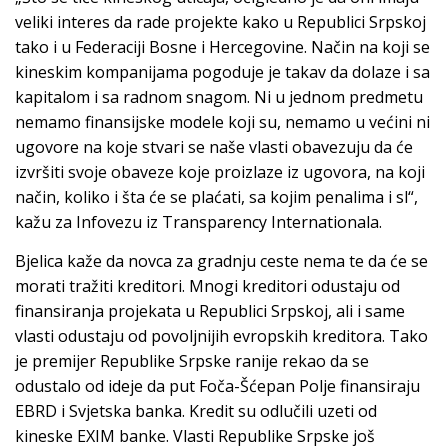
veliki interes da rade projekte kako u Republici Srpskoj
tako i u Federaciji Bosne i Hercegovine. Način na koji se
kineskim kompanijama pogoduje je takav da dolaze i sa
kapitalom i sa radnom snagom. Ni u jednom predmetu
nemamo finansijske modele koji su, nemamo u većini ni
ugovore na koje stvari se naše vlasti obavezuju da će
izvršiti svoje obaveze koje proizlaze iz ugovora, na koji
način, koliko i šta će se plaćati, sa kojim penalima i sl“,
kažu za Infovezu iz Transparency Internationala.
Bjelica kaže da novca za gradnju ceste nema te da će se
morati tražiti kreditori. Mnogi kreditori odustaju od
finansiranja projekata u Republici Srpskoj, ali i same
vlasti odustaju od povoljnijih evropskih kreditora. Tako
je premijer Republike Srpske ranije rekao da se
odustalo od ideje da put Foča-Šćepan Polje finansiraju
EBRD i Svjetska banka. Kredit su odlučili uzeti od
kineske EXIM banke. Vlasti Republike Srpske još