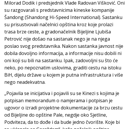
Milorad Dodik i predsjednik Vlade Radovan Višković. Oni
su razgovarali s predstavnicima kineske kompanije
Šandong (Shandong Hi-Speed International). Sastanku
su prisustvovali načelnici opština kroz koje prolazi
trasa brze ceste, a gradonačelnik Bijeljine Ljubiša
Petrović nije došao na sastanak nego je na njega
poslao svog predstavnika. Nakon sastanka javnost nije
dobila dovoljno informacija, a informacije nisu dobili ni
oni koji su bili na sastanku. Ipak, zadovoljni su što će
neko, po nepoznatim uslovima, graditi cestu na istoku
BiH, dijelu države u kojem je putna infrastruktura i više
nego neadekvatna.
„Pojavila se inicijativa i pojavili su se Kinezi s kojima je
potpisan memorandum o namjerama i potpisan je
ugovor o izradi projektne dokumentacije za brzu cestu
od Bijeljine do opštine Pale, negdje oko Sjetline,
Podviteza, da to dođe i da bude jedno čvorište. Koje bi