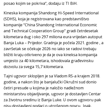
posao kojim se pokriva“, dodaju iz TI BiH.
Kineska kompanija Shandong Hi-Speed International
(SDHS), koja je registrovana kao predstavništvo
kompanije “China Shandong International Economic
and Technical Cooperation Group” gradi četrdesetak
kilometara dug i oko 297 miliona eura vrijedan autoput
Banja Luka – Prijedor. Gradnja je počela 2021. godine , a
završetak se očekuje 2026 no iako se radovi trebaju
bližiti kraju otkriveno je da je ova kineksa kompanija
umjesto za 40 kilometara, ishodovala građevinsku
dozvolu za svega 15,7 kilometara.
Tajni ugovor sklopljen je sa Vladom RS-a krajem 2018.
godine, a nakon što je banjalučki Okružni sud donio
četiri presude u kojima je naložio nadležnom
ministarstvu objavljivanje, ugovor je dostavljen Centar
za životnu sredinu iz Banja Luke. U ovom ugovoru pak
nisu dostavljeni podaci o utrošenom novcu. Ipak,