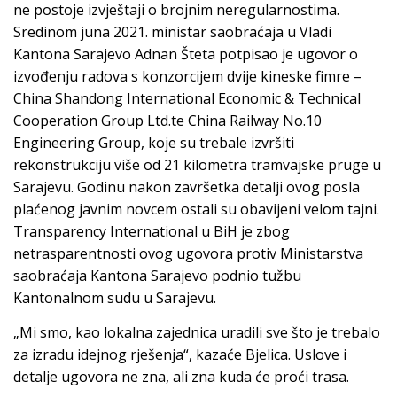
ne postoje izvještaji o brojnim neregularnostima.
Sredinom juna 2021. ministar saobraćaja u Vladi
Kantona Sarajevo Adnan Šteta potpisao je ugovor o
izvođenju radova s konzorcijem dvije kineske fimre –
China Shandong International Economic & Technical
Cooperation Group Ltd.te China Railway No.10
Engineering Group, koje su trebale izvršiti
rekonstrukciju više od 21 kilometra tramvajske pruge u
Sarajevu. Godinu nakon završetka detalji ovog posla
plaćenog javnim novcem ostali su obavijeni velom tajni.
Transparency International u BiH je zbog
netrasparentnosti ovog ugovora protiv Ministarstva
saobraćaja Kantona Sarajevo podnio tužbu
Kantonalnom sudu u Sarajevu.
„Mi smo, kao lokalna zajednica uradili sve što je trebalo
za izradu idejnog rješenja“, kazaće Bjelica. Uslove i
detalje ugovora ne zna, ali zna kuda će proći trasa.