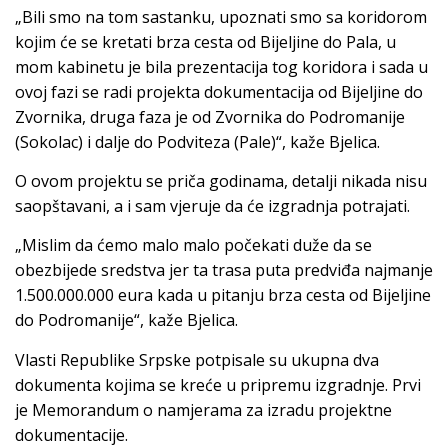
„Bili smo na tom sastanku, upoznati smo sa koridorom
kojim će se kretati brza cesta od Bijeljine do Pala, u
mom kabinetu je bila prezentacija tog koridora i sada u
ovoj fazi se radi projekta dokumentacija od Bijeljine do
Zvornika, druga faza je od Zvornika do Podromanije
(Sokolac) i dalje do Podviteza (Pale)“, kaže Bjelica.
O ovom projektu se priča godinama, detalji nikada nisu
saopštavani, a i sam vjeruje da će izgradnja potrajati.
„Mislim da ćemo malo malo počekati duže da se
obezbijede sredstva jer ta trasa puta predviđa najmanje
1.500.000.000 eura kada u pitanju brza cesta od Bijeljine
do Podromanije“, kaže Bjelica.
Vlasti Republike Srpske potpisale su ukupna dva
dokumenta kojima se kreće u pripremu izgradnje. Prvi
je Memorandum o namjerama za izradu projektne
dokumentacije.