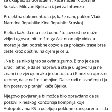
se uklapalo sa Goraždem“, kaže načelnik opštine
Sokolac Milovan Bjelica u izjavi za Infovezu.
Projektna dokumentacija je, kaže nam, poklon Vlade
Narodne Republike Kine Republici Srpskoj.
Bjelica kaže da mu nije čudno što javnost ne može
vidjeti ugovor, niti to što ga čak ni on nije vidio, a
morao je dati potrebne dozvole za prolazak trase brze
ceste kroz opštinu na čijem je čelu.
„Ne bi se niko igrao sa ovim sigurno. Bitno je da se
uradi, bitno je da se napravi, a šta je u ugovoru ja ne
znam i ne vjerujem ako je donacija, a i Kinezi su oprezni
u tome, da je nešto sumnjivo. Da se radi o izvođenju i ja
bih postavio pitanje“, kaže Bjelica.
Njegovo povjerenje bi možda bilo opravdano da su
poslovi kineskog konzorcija kompnija koje
Autoputevima RS-a udjeljuju poklone transparentni i da