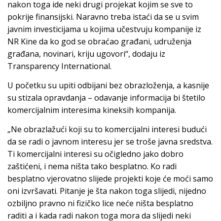
nakon toga ide neki drugi projekat kojim se sve to
pokrije finansijski. Naravno treba istaći da se u svim
javnim investicijama u kojima učestvuju kompanije iz
NR Kine da ko god se obraćao građani, udruženja
građana, novinari, kriju ugovori“, dodaju iz
Transparency International.
U početku su upiti odbijani bez obrazloženja, a kasnije
su stizala opravdanja – odavanje informacija bi štetilo
komercijalnim interesima kineksih kompanija.
„Ne obrazlažući koji su to komercijalni interesi budući
da se radi o javnom interesu jer se troše javna sredstva.
Ti komercijalni interesi su očigledno jako dobro
zaštićeni, i nema ništa tako besplatno. Ko radi
besplatno vjerovatno slijede projekti koje će moći samo
oni izvršavati. Pitanje je šta nakon toga slijedi, nijedno
ozbiljno pravno ni fizičko lice neće ništa besplatno
raditi a i kada radi nakon toga mora da slijedi neki