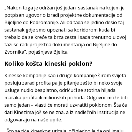
„Nakon toga je održan još jedan sastanak na kojem je
potpisan ugovor o izradi projektne dokumentacije od
Bijeljine do Podromanije. Ali od tada se jedino desio taj
sastanak gdje smo upoznati sa koridorom kuda bi
trebalo da se kreće ta brza cesta i sada trenutno u ovoj
fazi se radi projektna dokumentacija od Bijeljine do
Zvornika“, pojašnjava Bjelica.
Koliko košta kineski poklon?
Kineske kompanije kao i druge kompanije širom svijeta
posluju zarad profita pa je pitanje zašto bi neko svoje
usluge nudio besplatno, odričući se stotina hiljada
maraka profita ili milionskih prihoda. Odgovor može biti
samo jedan – vlasti će morati uzvratiti poklonom. Šta će
dati Kinezima još se ne zna, a iz nadležnih institucija ne
odgovaraju na naše upite.
„Što se tiče kineskog uticaja, očigledno je da oni imaju