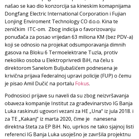
našao se kao dio konzorcija sa kineskim komapnijama
Dongfang Electric International Corporation i Fujian
Lonjing Enviroment Technology CO d.o.o. Kina te
zeničkim ITC-om. Zbog indicija o favorizovanju
ponuđača za posao vrijedan 63 miliona KM (bez PDV-a)
koji se odnosio na projekat odsumporavanja dimnih
gasova na Bloku 6 Termoelektrane Tuzla, protiv
nekoliko osoba u Elektroprivredi BiH, na čelu s
direktorom Sanelom Buljubašićem podnesena je
krivična prijava Federalnoj upravi policije (FUP) o čemu
je pisao Amil Dučić na portalu
Fokus
.
Podnosioci prijave su naveli da su zbog neizvršavanja
obaveza kompanije Institut za građevinarstvo IG Banja
Luka raskinuti ugovori vezani za HE „Una“ iz jula 2018. i
za TE „Kakanj“ iz marta 2020, čime je nanesena
direktna šteta za EP BiH. No, uprkos ne tako sjajnoj listi
referenci IG Banja Luka usoješno je završila projektnu