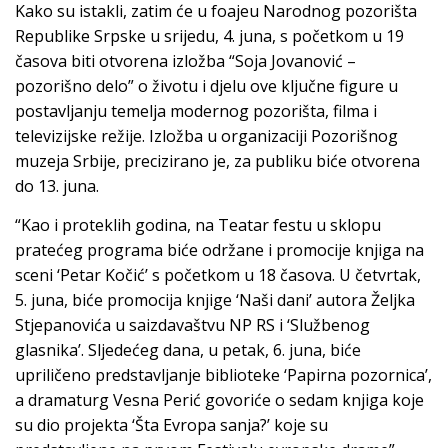
Kako su istakli, zatim će u foajeu Narodnog pozorišta
Republike Srpske u srijedu, 4. juna, s početkom u 19
časova biti otvorena izložba “Soja Jovanović –
pozorišno delo” o životu i djelu ove ključne figure u
postavljanju temelja modernog pozorišta, filma i
televizijske režije. Izložba u organizaciji Pozorišnog
muzeja Srbije, precizirano je, za publiku biće otvorena
do 13. juna.
“Kao i proteklih godina, na Teatar festu u sklopu
pratećeg programa biće održane i promocije knjiga na
sceni ‘Petar Kočić’ s početkom u 18 časova. U četvrtak,
5. juna, biće promocija knjige ‘Naši dani’ autora Željka
Stjepanovića u saizdavaštvu NP RS i ‘Službenog
glasnika’. Sljedećeg dana, u petak, 6. juna, biće
upriličeno predstavljanje biblioteke ‘Papirna pozornica’,
a dramaturg Vesna Perić govoriće o sedam knjiga koje
su dio projekta ‘Šta Evropa sanja?’ koje su