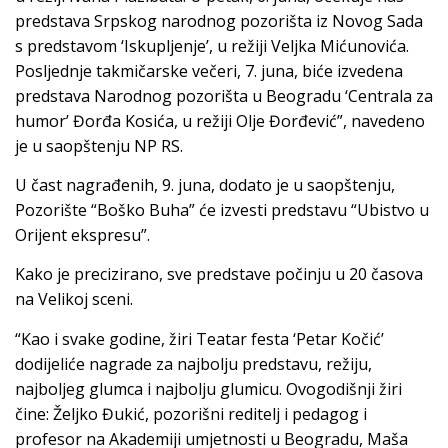
predstava Srpskog narodnog pozorišta iz Novog Sada
s predstavom ‘Iskupljenje’, u režiji Veljka Mićunovića.
Posljednje takmičarske večeri, 7. juna, biće izvedena
predstava Narodnog pozorišta u Beogradu ‘Centrala za
humor’ Đorđa Kosića, u režiji Olje Đorđević”, navedeno
je u saopštenju NP RS.
U čast nagrađenih, 9. juna, dodato je u saopštenju,
Pozorište “Boško Buha” će izvesti predstavu “Ubistvo u
Orijent ekspresu”.
Kako je precizirano, sve predstave počinju u 20 časova
na Velikoj sceni.
“Kao i svake godine, žiri Teatar festa ‘Petar Kočić’
dodijeliće nagrade za najbolju predstavu, režiju,
najboljeg glumca i najbolju glumicu. Ovogodišnji žiri
čine: Željko Đukić, pozorišni reditelj i pedagog i
profesor na Akademiji umjetnosti u Beogradu, Maša