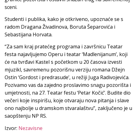
sceni.
Studenti i publika, kako je otkriveno, upoznaće se s
radom Dragana Živadinova, Boruta Šeparovića i
Sebastijana Horvata.
“Za sam kraj pratećeg programa i završnicu Teatar
festa najavljujemo Operu i teatar ‘Madlenijanum’, koji
će na tvrđavi Kastel s početkom u 20 časova izvesti
mjuzikl, savremenu pozorišnu verziju romana Džejn
Ostin ‘Gordost i predrasude’, u režiji Juga Radivojevića.
Pozivamo vas da zajedno proslavimo snagu pozorišta i
umjetnosti, na 27. Teatar festu ‘Petar Kočić’. Budite dio
večeri koje inspirišu, koje otvaraju nova pitanja i slave
ono najbolje u dramskom stvaralaštvu”, zaključeno je u
saopštenju NP RS.
Izvor:
Nezavisne