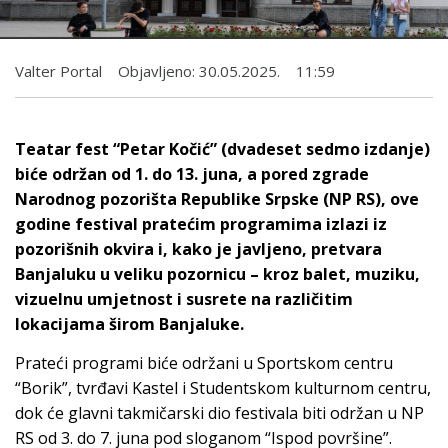
Valter Portal
Objavljeno:
30.05.2025.
11:59
Teatar fest “Petar Kočić” (dvadeset sedmo izdanje)
biće održan od 1. do 13. juna, a pored zgrade
Narodnog pozorišta Republike Srpske (NP RS), ove
godine festival pratećim programima izlazi iz
pozorišnih okvira i, kako je javljeno, pretvara
Banjaluku u veliku pozornicu – kroz balet, muziku,
vizuelnu umjetnost i susrete na različitim
lokacijama širom Banjaluke.
Prateći programi biće održani u Sportskom centru
“Borik”, tvrđavi Kastel i Studentskom kulturnom centru,
dok će glavni takmičarski dio festivala biti održan u NP
RS od 3. do 7. juna pod sloganom “Ispod površine”.