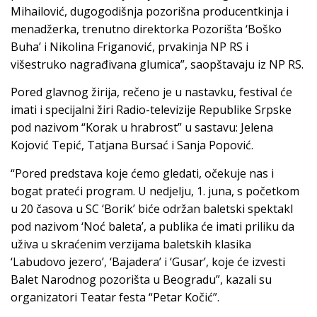
Mihailović, dugogodišnja pozorišna producentkinja i
menadžerka, trenutno direktorka Pozorišta ‘Boško
Buha’ i Nikolina Friganović, prvakinja NP RS i
višestruko nagrađivana glumica”, saopštavaju iz NP RS.
Pored glavnog žirija, rečeno je u nastavku, festival će
imati i specijalni žiri Radio-televizije Republike Srpske
pod nazivom “Korak u hrabrost” u sastavu: Jelena
Kojović Tepić, Tatjana Bursać i Sanja Popović.
“Pored predstava koje ćemo gledati, očekuje nas i
bogat prateći program. U nedjelju, 1. juna, s početkom
u 20 časova u SC ‘Borik’ biće održan baletski spektakl
pod nazivom ‘Noć baleta’, a publika će imati priliku da
uživa u skraćenim verzijama baletskih klasika
‘Labudovo jezero’, ‘Bajadera’ i ‘Gusar’, koje će izvesti
Balet Narodnog pozorišta u Beogradu”, kazali su
organizatori Teatar festa “Petar Kočić”.