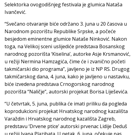
Selektorka ovogodišnjeg festivala je glumica Nataša
Ivančević.
“Svečano otvaranje biće održano 3. juna u 20 časova u
Narodnom pozorištu Republike Srpske, a počeće
besjedom eminentne glumice Nataše Ninković. Nakon
toga, na Velikoj sceni uslijediće predstava Bosanskog
narodnog pozorišta ‘Kiselina’, autorke Asje Krsmanović,
u režiji Nermina Hamzagića, čime će i zvanično početi
takmičarski dio programa”, javljeno je iz NP RS. Drugog
takmičarskog dana, 4. juna, kako je javljeno u nastavku,
biće izvedena predstava Crnogorskog narodnog
pozorišta “Naličje”, autorski projekat Borisa Liješevića.
“U četvrtak, 5. juna, publika će imati priliku da pogleda
koprodukcioni projekat Hrvatskog narodnog kazališta
Varaždin i Hrvatskog narodnog kazališta Zagreb,
predstavu ‘Drvene ptice’ autorski prvenac Lidije Deduš
u režiji Ivana Plazibata. U petak, 6. juna, očekuje nas