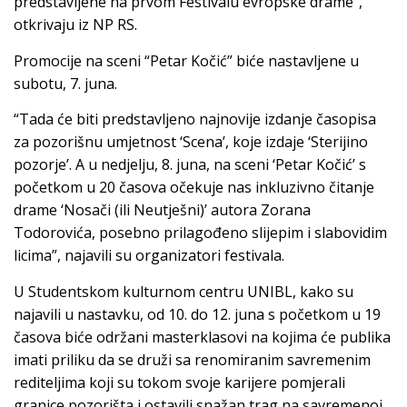
predstavljene na prvom Festivalu evropske drame”,
otkrivaju iz NP RS.
Promocije na sceni “Petar Kočić” biće nastavljene u
subotu, 7. juna.
“Tada će biti predstavljeno najnovije izdanje časopisa
za pozorišnu umjetnost ‘Scena’, koje izdaje ‘Sterijino
pozorje’. A u nedjelju, 8. juna, na sceni ‘Petar Kočić’ s
početkom u 20 časova očekuje nas inkluzivno čitanje
drame ‘Nosači (ili Neutješni)’ autora Zorana
Todorovića, posebno prilagođeno slijepim i slabovidim
licima”, najavili su organizatori festivala.
U Studentskom kulturnom centru UNIBL, kako su
najavili u nastavku, od 10. do 12. juna s početkom u 19
časova biće održani masterklasovi na kojima će publika
imati priliku da se druži sa renomiranim savremenim
rediteljima koji su tokom svoje karijere pomjerali
granice pozorišta i ostavili snažan trag na savremenoj