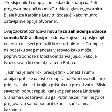
“Predsjednik Trump jasno je dao do znanja da želi
pregovorima doći do mira”, rekla je glasnogovornica
Bijele kuće Karoline Leavitt, dodajući kako “mudro
ostavlja sve opcije otvorene”.
Ovaj zaokret označava
novu fazu zahlađenja odnosa
između SAD-a i Rusije
– odnosa koji su i u posljednjih
nekoliko mjeseci prolazili kroz turbulencije. Trump je
na početku svog mandata vjerovao kako može
popraviti odnose s Moskvom zahvaljujući, kako je
tvrdio, svom ličnom utjecaju na Putina.
Tjednima je američki predsjednik Donald Trump
odbijao pritiske da oštro reagira na Putinovo odbijanje
primirja, iako je Ukrajina pristala na prekid vatre. Bliski
saveznici poput republikanskog senatora Lindseyja
Grahama upozoravali su ga: Putin ne želi mir, nego će
pregovarati samo pod pritiskom – sankcijama i
kaznama.