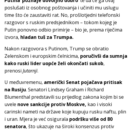
Putina ‘poznaje dovoljno dobro’
te da će ga ovaj
poslušati iz osobnog poštovanja i učiniti mu uslugu
time što će zaustaviti rat. No, prošlotjedni telefonski
razgovor s ruskim predsjednikom – tokom kojeg je
Putin ponovno odbio primirje – bio je, prema riječima
izvora,
hladan tuš za Trumpa.
Nakon razgovora s Putinom, Trump se obratio
Zelenskom i europskim čelnicima,
poručivši da sumnja
kako ruski lider uopće želi okončati sukob
,
prenosi
Jutarnji
.
U međuvremenu,
američki Senat pojačava pritisak
na Rusiju
. Senatori Lindsey Graham i Richard
Blumenthal predstavili su prijedlog zakona kojim bi se
uvele
nove sankcije protiv Moskve,
kao i visoki
carinski nameti na države koje kupuju rusku naftu, plin
i uran. Mjera je već osigurala
podršku više od 80
senatora
, što ukazuje na široki konsenzus protiv