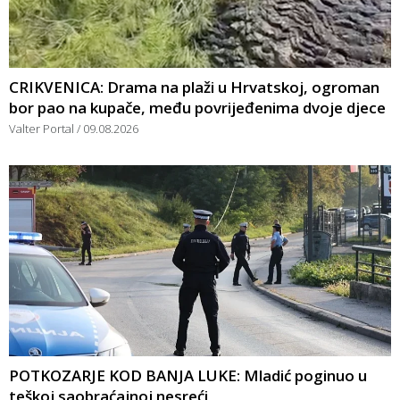
CRIKVENICA: Drama na plaži u Hrvatskoj, ogroman
bor pao na kupače, među povrijeđenima dvoje djece
Valter Portal
09.08.2026
POTKOZARJE KOD BANJA LUKE: Mladić poginuo u
teškoj saobraćajnoj nesreći