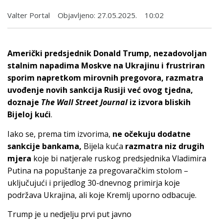
Valter Portal
Objavljeno:
27.05.2025.
10:02
Američki predsjednik Donald Trump, nezadovoljan
stalnim napadima Moskve na Ukrajinu i frustriran
sporim napretkom mirovnih pregovora, razmatra
uvođenje novih sankcija Rusiji već ovog tjedna,
doznaje
The Wall Street Journal
iz izvora bliskih
Bijeloj kući
.
Iako se, prema tim izvorima,
ne očekuju dodatne
sankcije bankama,
Bijela kuća
razmatra niz drugih
mjera
koje bi natjerale ruskog predsjednika Vladimira
Putina na popuštanje za pregovaračkim stolom –
uključujući i prijedlog 30-dnevnog primirja koje
podržava Ukrajina, ali koje Kremlj uporno odbacuje.
Trump je u nedjelju prvi put javno