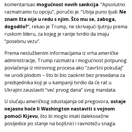
komentarisao
mogućnost novih sankcija
. “Apsolutno
razmatramo tu opciju”, poručio je. “Ubija puno ljudi.
Ne
znam šta nije u redu s njim. Što mu se, zaboga,
dogodilo?
“, rekao je Trump, ne skrivajući ljutnju prema
ruskom lideru, za kojeg je ranije tvrdio da imaju
“posebnu vezu”.
Prema neslužbenim informacijama iz vrha američke
administracije, Trump razmatra i mogućnost potpunog
povlačenja iz mirovnog procesa ako “završni pokušaj”
ne urodi plodom – što bi bio zaokret bez presedana za
predsjednika koji je u kampanji tvrdio da će rat u
Ukrajini zaustaviti “već prvog dana” svog mandata.
U slučaju američkog odustajanja od pregovora,
ostaje
nejasno hoće li Washington nastaviti s vojnom
pomoći Kijevu
, što bi moglo imati dalekosežne
posljedice po stanje na bojišnici i ravnotežu snaga.