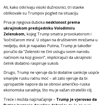
Ali, kako otkrivaju visoki dužnosnici, tri stavke
oblikovale su Trumpov pogled na situaciju.
Prva je njegova duboka
nesklonost prema
ukrajinskom predsjedniku Volodimiru
Zelenskom,
kojeg Trump smatra provokatorom i
‘kočničarom mira’. U objavi na društvenim mrežama u
nedjelju, dok je napadao Putina, Trump je također
poručio da “Zelenski ne čini uslugu svom narodu
načinom na koji govori”, implicirajući da ukrajinski
čelnik dodatno raspiruje sukob.
Drugo, Trump ne vjeruje da bi dodatne sankcije uopće
smanjile rusku ratnu moć – ali zato vjeruje da bi
upropastile napore da se obnovi američko-ruska
ekonomska saradnja, što mu je važan strateški cilj.
Treće i možda najznačajnije –
Trump je vjerovao da