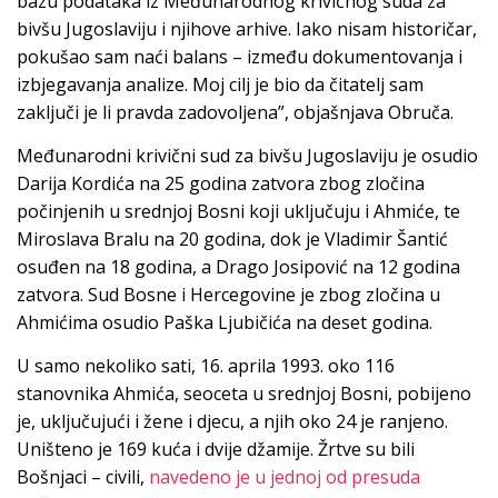
bazu podataka iz Međunarodnog krivičnog suda za
bivšu Jugoslaviju i njihove arhive. Iako nisam historičar,
pokušao sam naći balans – između dokumentovanja i
izbjegavanja analize. Moj cilj je bio da čitatelj sam
zaključi je li pravda zadovoljena”, objašnjava Obruča.
Međunarodni krivični sud za bivšu Jugoslaviju je osudio
Darija Kordića na 25 godina zatvora zbog zločina
počinjenih u srednjoj Bosni koji uključuju i Ahmiće, te
Miroslava Bralu na 20 godina, dok je Vladimir Šantić
osuđen na 18 godina, a Drago Josipović na 12 godina
zatvora. Sud Bosne i Hercegovine je zbog zločina u
Ahmićima osudio Paška Ljubičića na deset godina.
U samo nekoliko sati, 16. aprila 1993. oko 116
stanovnika Ahmića, seoceta u srednjoj Bosni, pobijeno
je, uključujući i žene i djecu, a njih oko 24 je ranjeno.
Uništeno je 169 kuća i dvije džamije. Žrtve su bili
Bošnjaci – civili,
navedeno je u jednoj od presuda