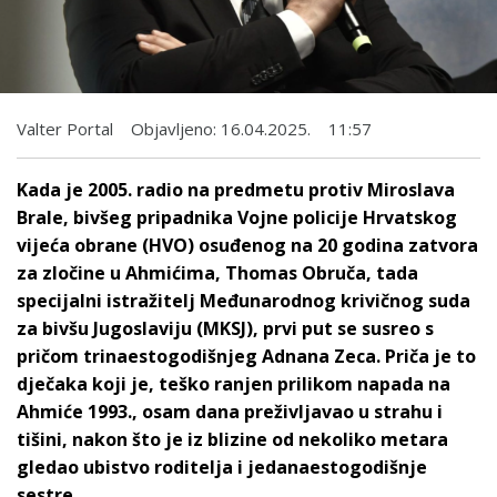
Valter Portal
Objavljeno:
16.04.2025.
11:57
Kada je 2005. radio na predmetu protiv Miroslava
Brale, bivšeg pripadnika Vojne policije Hrvatskog
vijeća obrane (HVO) osuđenog na 20 godina zatvora
za zločine u Ahmićima, Thomas Obruča, tada
specijalni istražitelj Međunarodnog krivičnog suda
za bivšu Jugoslaviju (MKSJ), prvi put se susreo s
pričom trinaestogodišnjeg Adnana Zeca. Priča je to
dječaka koji je, teško ranjen prilikom napada na
Ahmiće 1993., osam dana preživljavao u strahu i
tišini, nakon što je iz blizine od nekoliko metara
gledao ubistvo roditelja i jedanaestogodišnje
sestre.