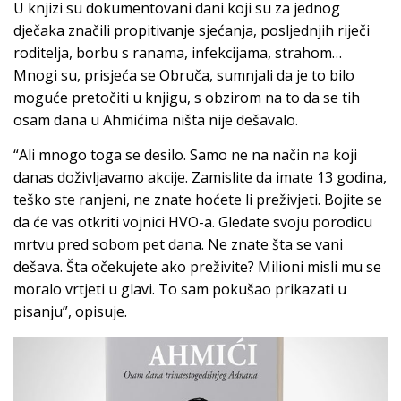
U knjizi su dokumentovani dani koji su za jednog
dječaka značili propitivanje sjećanja, posljednjih riječi
roditelja, borbu s ranama, infekcijama, strahom…
Mnogi su, prisjeća se Obruča, sumnjali da je to bilo
moguće pretočiti u knjigu, s obzirom na to da se tih
osam dana u Ahmićima ništa nije dešavalo.
“Ali mnogo toga se desilo. Samo ne na način na koji
danas doživljavamo akcije. Zamislite da imate 13 godina,
teško ste ranjeni, ne znate hoćete li preživjeti. Bojite se
da će vas otkriti vojnici HVO-a. Gledate svoju porodicu
mrtvu pred sobom pet dana. Ne znate šta se vani
dešava. Šta očekujete ako preživite? Milioni misli mu se
moralo vrtjeti u glavi. To sam pokušao prikazati u
pisanju”, opisuje.