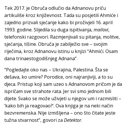
Tek 2017. je Obruča odlučio da Adnanovu priču
artikuliše kroz književnost. Tada su posjetili Ahmiće i
zajedno prizvali sjećanje kako bi proživjeli 16. april
1993. godine. Slijedila su duga ispitivanja,
mailovi
,
telefonski razgovori. Razmjenjivali su pitanja, molitve,
sjećanja, tišine. Obruča je zabilježio sve – svojim
riječima, kroz Adnanovu istinu u knjizi “Ahmići. Osam
dana trinaestogodišnjeg Adnana”.
“Pogledajte oko nas – Ukrajina, Palestina. Šta se
dešava, ko umire? Porodice, oni najranjiviji, a to su
djeca. Pristup koji sam uzeo s Adnanovom pričom je da
ispričam sve strahote rata. Jer svi smo jednom bili
dijete. Svako se može uživjeti u njegov um i razmisliti –
‘kako bih ja reagovao?’. Ova knjiga je na neki način
bezvremenska. Nije izmišljena – ono što čitate jeste
tužna stvarnost”, govori za
Detektor
.