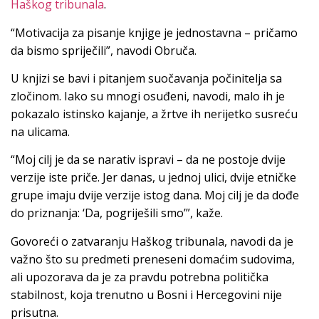
Haškog tribunala
.
“Motivacija za pisanje knjige je jednostavna – pričamo
da bismo spriječili”, navodi Obruča.
U knjizi se bavi i pitanjem suočavanja počinitelja sa
zločinom. Iako su mnogi osuđeni, navodi, malo ih je
pokazalo istinsko kajanje, a žrtve ih nerijetko susreću
na ulicama.
“Moj cilj je da se narativ ispravi – da ne postoje dvije
verzije iste priče. Jer danas, u jednoj ulici, dvije etničke
grupe imaju dvije verzije istog dana. Moj cilj je da dođe
do priznanja: ‘Da, pogriješili smo’”, kaže.
Govoreći o zatvaranju Haškog tribunala, navodi da je
važno što su predmeti preneseni domaćim sudovima,
ali upozorava da je za pravdu potrebna politička
stabilnost, koja trenutno u Bosni i Hercegovini nije
prisutna.