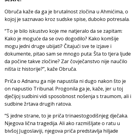
Obruča kaže da ga je brutalnost zločina u Ahmićima, o
kojoj je saznavao kroz sudske spise, duboko potresala.
“To je bilo iskustvo koje me natjeralo da se zapitam:
Kako je moguće da se ovo dogodilo? Kako komšije
mogu jedni druge ubijati? Čitajući sve te izjave i
dokumente, pitao sam se mnogo puta: Šta to tjera ljude
da počine takve zločine? Zar čovječanstvo nije naučilo
ništa iz historije?”, kaže Obruča.
Priča o Adnanu ga nije napustila ni dugo nakon što je
on napustio Tribunal. Progonila ga je, kaže, jer u toj
dječijoj sudbini vidi sposobnost nošenja s traumom, ali i
sudbine žrtava drugih ratova.
“S jedne strane, to je priča trinaestogodišnjeg dječaka.
Njegova lična tragedija. Ali ako razmišljate o ratu u
bivšoj Jugoslaviji, njegova priča predstavlja hiljade